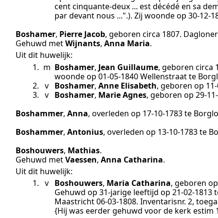
cent cinquante-deux ... est décédé en sa dem
par devant nous ...".
). Zij woonde op
30‑12‑1
Boshamer
,
Pierre Jacob
, geboren
circa 1807
.
Dagloner
Gehuwd met
Wijnants
,
Anna Maria
.
Uit dit huwelijk:
1.
m
Boshamer
,
Jean Guillaume
, geboren
circa 
woonde op
01‑05‑1840
Wellenstraat te
Borg
2.
v
Boshamer
,
Anne Elisabeth
, geboren op
11‑
3.
v
Boshamer
,
Marie Agnes
, geboren op
29‑11
Boshammer
,
Anna
, overleden op
17‑10‑1783
te
Borgl
Boshammer
,
Antonius
, overleden op
13‑10‑1783
te
Bo
Boshouwers
,
Mathias
.
Gehuwd met
Vaessen
,
Anna Catharina
.
Uit dit huwelijk:
1.
v
Boshouwers
,
Maria Catharina
, geboren o
Gehuwd op 31-jarige leeftijd op
21‑02‑1813
t
Maastricht 06-03-1808. Inventarisnr. 2, toega
{Hij was eerder gehuwd voor de kerk
estim 