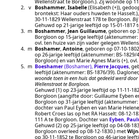
Wellenstraat te Borgloon.
). Zij woonde op
11
2.
v
Boshammer
,
Isabelle
(Elisabeth (+))
, gedoo
brontekst:
Haar ouders huwden te Hasselt.
)
30‑11‑1829
Wellenstraat 178 te
Borgloon
.
Bi
Gehuwd op 21-jarige leeftijd op
15‑01‑1817
t
3.
m
Boshammer
,
Jean Guillaume
, geboren op
Borgloon
op 15-jarige leeftijd (aktenummer
ovl. ten huize van zijn vader gelegen Wellen
4.
m
Boshamer
,
Antoine
, geboren op
07‑10‑180
op 26-jarige leeftijd (aktenummer:
BS-1829/
Borgloon) en van Marie Agnes Maris (+), ovl.
5.
m
Boeshamer
(Boshamer)
,
Pierre Jacques
, g
leeftijd (aktenummer:
BS-1876/39
).
Dagloner,
woonde toen in een huis dat gedeeld werd door 
Wellenstraat te Borgloon.
Gehuwd (1) op 23-jarige leeftijd op
11‑11‑18
Borgloon
(aangifte door:
Guillaume Eyben en
Borgloon
op 31-jarige leeftijd (aktenummer
dochter van Paul Eyben en van Marie Helene
Robert Croes las op het RA Hasselt: 08-12-183
111 A te
Borgloon
. Dochter van
Eyben
,
Paul
Gehuwd (2) op 25-jarige leeftijd op
04‑08‑18
Borgloon overleed op 08-12-1830.
) met
Wijn
op
30‑11‑1852
te
Borgloon
op 46-jarige leef