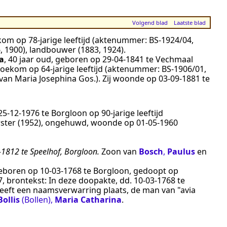
Volgend blad
Laatste blad
kom
op 78-jarige leeftijd (aktenummer:
BS-1924/04
,
 1900), landbouwer (1883, 1924)
.
a
, 40 jaar oud, geboren op
29‑04‑1841
te
Vechmaal
roekom
op 64-jarige leeftijd (aktenummer:
BS-1906/01
,
 van Maria Josephina Gos.
). Zij woonde op
03‑09‑1881
te
25‑12‑1976
te
Borgloon
op 90-jarige leeftijd
ter (1952), ongehuwd
, woonde op
01‑05‑1960
1812 te Speelhof, Borgloon.
Zoon van
Bosch
,
Paulus
en
 geboren op
10‑03‑1768
te
Borgloon
, gedoopt op
7
, brontekst:
In deze doopakte, dd. 10-03-1768 te
 heeft een naamsverwarring plaats, de man van "avia
Bollis
(Bollen)
,
Maria Catharina
.