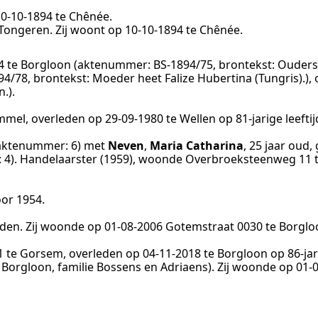
10‑10‑1894
te
Chênée
.
Tongeren
. Zij woont op
10‑10‑1894
te
Chênée
.
4
te
Borgloon
(aktenummer:
BS-1894/75
, brontekst:
Ouders 
94/78
, brontekst:
Moeder heet Falize Hubertina (Tungris).
),
n.
).
mmel
, overleden op
29‑09‑1980
te
Wellen
op 81-jarige leeft
aktenummer:
6
) met
Neven
,
Maria Catharina
, 25 jaar oud
:
4
).
Handelaarster (1959)
, woonde Overbroeksteenweg 11 
oor 1954
.
eden. Zij woonde op
01‑08‑2006
Gotemstraat 0030 te
Borglo
1
te
Gorsem
, overleden op
04‑11‑2018
te
Borgloon
op 86-jar
Borgloon, familie Bossens en Adriaens
). Zij woonde op
01‑