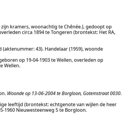
zijn kramers, woonachtig te Chênée.
), gedoopt op
 overleden
circa 1894
te
Tongeren
(brontekst:
Het RA,
ijd (aktenummer:
43
).
Handelaar (1959)
, woonde
, geboren op
19‑04‑1903
te
Wellen
, overleden op
te
Wellen
.
on
.
Woonde op 13-06-2004 te Borgloon, Gotemstraat 0030
.
ige leeftijd (brontekst:
echtgenote van wijlen de heer
05‑1960
Nieuwesteenweg 5 te
Borgloon
.