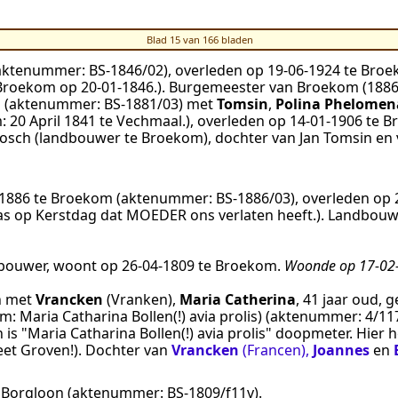
Blad 15 van 166 bladen
aktenummer:
BS-1846/02
), overleden op
19‑06‑1924
te
Broe
 Broekom op 20-01-1846.
).
Burgemeester van Broekom (1886,
m
(aktenummer:
BS-1881/03
) met
Tomsin
,
Polina Phelomen
 20 April 1841 te Vechmaal.
), overleden op
14‑01‑1906
te
B
s Bosch (landbouwer te Broekom), dochter van Jan Tomsin en
‑1886
te
Broekom
(aktenummer:
BS-1886/03
), overleden op
s op Kerstdag dat MOEDER ons verlaten heeft.
).
Landbouws
bouwer
, woont op
26‑04‑1809
te
Broekom
.
Woonde op 17-02-
n
met
Vrancken
(Vranken)
,
Maria Catherina
, 41 jaar oud,
m: Maria Catharina Bollen(!) avia prolis)
(aktenummer:
4/11
is "Maria Catharina Bollen(!) avia prolis" doopmeter. Hier
heet Groven!
). Dochter van
Vrancken
(Francen)
,
Joannes
en
e
Borgloon
(aktenummer:
BS-1809/f11v
).