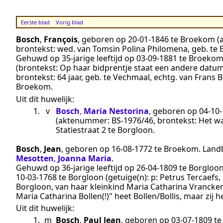
Eerste blad
Vorig blad
Bosch
,
François
, geboren op
20‑01‑1846
te
Broekom
(
brontekst:
wed. van Tomsin Polina Philomena, geb. te
Gehuwd op 35-jarige leeftijd op
03‑09‑1881
te
Broeko
(brontekst:
Op haar bidprentje staat een andere datum:
brontekst:
64 jaar, geb. te Vechmaal, echtg. van Fran
Broekom
.
Uit dit huwelijk:
1.
v
Bosch
,
Maria Nestorina
, geboren op
04‑10
(aktenummer:
BS-1976/46
, brontekst:
Het wa
Statiestraat 2 te
Borgloon
.
Bosch
,
Jean
, geboren op
16‑08‑1772
te
Broekom
.
Land
Mesotten
,
Joanna Maria
.
Gehuwd op 36-jarige leeftijd op
26‑04‑1809
te
Borgloo
10‑03‑1768
te
Borgloon
(getuige(n):
p: Petrus Tercaefs, 
Borgloon, van haar kleinkind Maria Catharina Vrancken 
Maria Catharina Bollen(!)" heet Bollen/Bollis, maar zij 
Uit dit huwelijk:
1.
m
Bosch
,
Paul Jean
, geboren op
03‑07‑1809
t