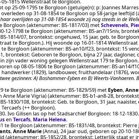
‑05‑1815
Wellenstraat te
Borgloon
.
pt op
25‑09‑1795
te
Borgloon
(getuige(n):
p: Joannes Marres,
, overleden op
31‑08‑1854
te
Borgloon
op 58-jarige leeftij
j haar overlijden op 31-08-1854 woonde zij nog steeds in de Well
e
Borgloon
(aktenummer:
BS-1817/03
) met
Schevenels
,
Pie
30‑12‑1798
te
Borgloon
(aktenummer:
BS-an7/15niv
, bronte
:
BS-1814/07
, brontekst:
ongehuwd, 15 jaar, geb. te Borgloo
straat te Borgloon.
). Hij woonde op
16‑01‑1814
Wellenstraat
2
te
Borgloon
(aktenummer:
BS-an10/f23
, brontekst:
15 vend
41
, brontekst:
Geboren te Borgloon, bijna 27 jaar, dagloner
 in zijn vader woning gelegen Wellenstraat 179 te Borgloon.
eboren op
08‑05‑1806
te
Borgloon
(aktenummer:
BS-an14/f1
 handwerker (1829), landbouwer, fruithandelaar (1876)
, w
twee gezinnen: A) Boshammer-Eyben en B) Weerts-Vanhaeren. Bij
29
te
Borgloon
(aktenummer:
BS-1829/59
) met
Eyben
,
Anne
 Anne Marie Vigria)
(aktenummer:
BS-b1-an8-28
, bronteks
:
BS-1830/108
, brontekst:
Geb. te Borgloon, 31 jaar, naaister
 Tercaefs (++ Borgloon).
0. Ivo Gilisen las op het Stadsarchief Borgloon: 18-12-1830.
us
en
Tercafs
,
Maria Helena
.
31
te
Borgloon
(aktenummer:
BS-1831/48
, brontekst:
Pierre
ants
,
Anne Marie
(Anna)
, 24 jaar oud, geboren op
20‑10‑18
tijd (aktenummer:
BS-1852/28
, brontekst:
Letterlijk staat er