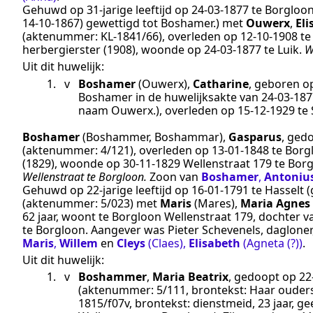
Gehuwd op 31-jarige leeftijd op
24‑03‑1877
te
Borgloo
14-10-1867) gewettigd tot Boshamer.
) met
Ouwerx
,
El
(aktenummer:
KL-1841/66
), overleden op
12‑10‑1908
t
herbergierster (1908)
, woonde op
24‑03‑1877
te
Luik
.
W
Uit dit huwelijk:
1.
v
Boshamer
(Ouwerx)
,
Catharine
, geboren 
Boshamer in de huwelijksakte van 24-03-187
naam Ouwerx.
), overleden op
15‑12‑1929
te
Boshamer
(Boshammer, Boshammar)
,
Gasparus
, ged
(aktenummer:
4/121
), overleden op
13‑01‑1848
te
Borg
(1829)
, woonde op
30‑11‑1829
Wellenstraat 179 te
Borg
Wellenstraat te Borgloon.
Zoon van
Boshamer
,
Antoniu
Gehuwd op 22-jarige leeftijd op
16‑01‑1791
te
Hasselt
(
(aktenummer:
5/023
) met
Maris
(Mares)
,
Maria Agnes
62 jaar, woont te Borgloon Wellenstraat 179, dochter 
te Borgloon. Aangever was Pieter Schevenels, dagloner
Maris
,
Willem
en
Cleys
(Claes)
,
Elisabeth
(Agneta (?))
.
Uit dit huwelijk:
1.
v
Boshammer
,
Maria Beatrix
, gedoopt op
22
(aktenummer:
5/111
, brontekst:
Haar ouders
1815/f07v
, brontekst:
dienstmeid, 23 jaar, g