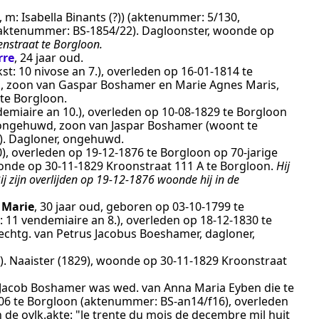
 m: Isabella Binants (?))
(aktenummer:
5/130
,
d (aktenummer:
BS-1854/22
).
Dagloonster
, woonde op
enstraat te Borgloon.
rre
, 24 jaar oud.
kst:
10 nivose an 7.
), overleden op
16‑01‑1814
te
n, zoon van Gaspar Boshamer en Marie Agnes Maris,
 te
Borgloon
.
emiaire an 10.
), overleden op
10‑08‑1829
te
Borgloon
, ongehuwd, zoon van Jaspar Boshamer (woont te
).
Dagloner, ongehuwd
.
0
), overleden op
19‑12‑1876
te
Borgloon
op 70-jarige
oonde op
30‑11‑1829
Kroonstraat 111 A te
Borgloon
.
Hij
 zijn overlijden op 19-12-1876 woonde hij in de
 Marie
, 30 jaar oud, geboren op
03‑10‑1799
te
t:
11 vendemiaire an 8.
), overleden op
18‑12‑1830
te
, echtg. van Petrus Jacobus Boeshamer, dagloner,
).
Naaister (1829)
, woonde op
30‑11‑1829
Kroonstraat
 Jacob Boshamer was wed. van Anna Maria Eyben die te
06
te
Borgloon
(aktenummer:
BS-an14/f16
), overleden
 in de ovlk.akte: "le trente du mois de decembre mil huit