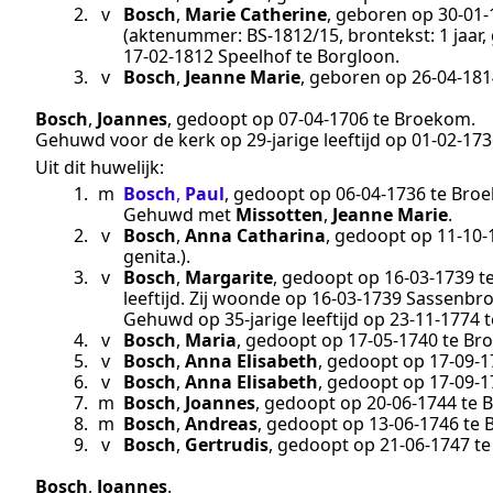
2.
v
Bosch
,
Marie Catherine
, geboren op
30‑01‑
(aktenummer:
BS-1812/15
, brontekst:
1 jaar
17‑02‑1812
Speelhof te
Borgloon
.
3.
v
Bosch
,
Jeanne Marie
, geboren op
26‑04‑181
Bosch
,
Joannes
, gedoopt op
07‑04‑1706
te
Broekom
.
Gehuwd voor de kerk op 29-jarige leeftijd op
01‑02‑173
Uit dit huwelijk:
1.
m
Bosch
,
Paul
, gedoopt op
06‑04‑1736
te
Bro
Gehuwd met
Missotten
,
Jeanne Marie
.
2.
v
Bosch
,
Anna Catharina
, gedoopt op
11‑10‑
genita.
).
3.
v
Bosch
,
Margarite
, gedoopt op
16‑03‑1739
t
leeftijd. Zij woonde op
16‑03‑1739
Sassenbro
Gehuwd op 35-jarige leeftijd op
23‑11‑1774
t
4.
v
Bosch
,
Maria
, gedoopt op
17‑05‑1740
te
Br
5.
v
Bosch
,
Anna Elisabeth
, gedoopt op
17‑09‑1
6.
v
Bosch
,
Anna Elisabeth
, gedoopt op
17‑09‑1
7.
m
Bosch
,
Joannes
, gedoopt op
20‑06‑1744
te
B
8.
m
Bosch
,
Andreas
, gedoopt op
13‑06‑1746
te
9.
v
Bosch
,
Gertrudis
, gedoopt op
21‑06‑1747
t
Bosch
,
Joannes
.