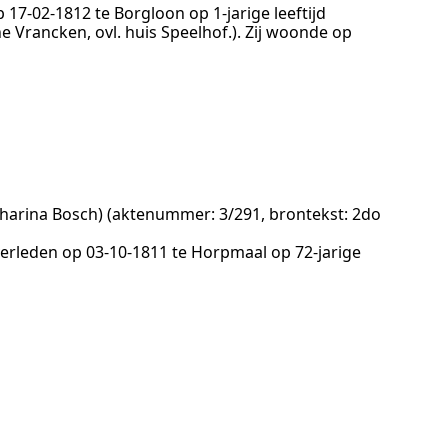
op
17‑02‑1812
te
Borgloon
op 1-jarige leeftijd
e Vrancken, ovl. huis Speelhof.
). Zij woonde op
harina Bosch)
(aktenummer:
3/291
, brontekst:
2do
overleden op
03‑10‑1811
te
Horpmaal
op 72-jarige