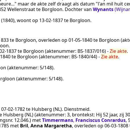
eure..." maar de akte zelf draagt als datum "l'an mil huit c
852
Wellenstraat te
Borgloon
. Dochter van
Wynants
(Wijna
 (1840)
, woont op
13‑02‑1837
te
Borgloon
.
1833
te
Borgloon
, overleden op
01‑05‑1840
te
Borgloon
(ak
loon
.
02‑1837
te
Borgloon
(aktenummer:
BS-1837/016
) -
Zie akte
.
‑1840
te
Borgloon
(aktenummer:
BS-1840/44
) -
Zie akte
.
oon
(aktenummer:
5/148
).
rgloon
(aktenummer:
5/148
).
p
07‑02‑1782
te
Hulsberg (NL)
.
Dienstmeid
.
e
Hulsberg (NL)
(aktenummer:
3
, brontekst:
Hij 52 jaar, zij
ngsnr. 12.046.
) met
Timmermans
,
Franciscus Conrardus
, 
1785
met
Bril
,
Anna Margaretha
, overleden op
06‑03‑1808