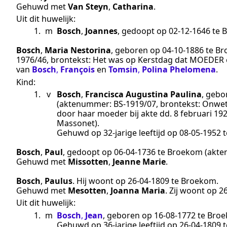
Gehuwd met
Van Steyn
,
Catharina
.
Uit dit huwelijk:
1.
m
Bosch
,
Joannes
, gedoopt op
02‑12‑1646
te
B
Bosch
,
Maria Nestorina
, geboren op
04‑10‑1886
te
Br
1976/46
, brontekst:
Het was op Kerstdag dat MOEDER o
van
Bosch
,
François
en
Tomsin
,
Polina Phelomena
.
Kind:
1.
v
Bosch
,
Francisca Augustina Paulina
, geb
(aktenummer:
BS-1919/07
, brontekst:
Onwett
door haar moeder bij akte dd. 8 februari 192
Massonet
).
Gehuwd op 32-jarige leeftijd op
08‑05‑1952
t
Bosch
,
Paul
, gedoopt op
06‑04‑1736
te
Broekom
(akt
Gehuwd met
Missotten
,
Jeanne Marie
.
Bosch
,
Paulus
. Hij woont op
26‑04‑1809
te
Broekom
.
Gehuwd met
Mesotten
,
Joanna Maria
. Zij woont op
2
Uit dit huwelijk:
1.
m
Bosch
,
Jean
, geboren op
16‑08‑1772
te
Bro
Gehuwd op 36-jarige leeftijd op
26‑04‑1809
t