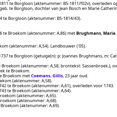
1811
te
Borgloon
(aktenummer:
BS-1811/f02v
), overleden 
, geb. te Borgloon, dochter van Jean Bosch en Marie Catherin
4
te
Borgloon
(aktenummer:
BS-1814/43
).
6
te
Broekom
(aktenummer:
A,86
) met
Brughmans
,
Maria
.
ekom
(aktenummer:
A,54
).
Landbouwer ('05)
.
1737
te
Borgloon
(getuige(n):
p: Joannes Brughmans, m: Cat
e
Broekom
(aktenummer:
A,58
, brontekst:
Sassenbroek.
), 
ek te
Broekom
.
e
Broekom
met
Coemans
,
Gillis
, 23 jaar oud.
oekom
(aktenummer:
A,58
).
742
te
Broekom
(aktenummer:
A,61
), overleden
voor 1743
.
743
te
Broekom
(aktenummer:
A,64
).
roekom
(aktenummer:
A,65
).
Broekom
(aktenummer:
A,68
).
e
Broekom
(aktenummer:
A,69
).