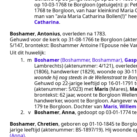
op
10‑03‑1768
te
Borgloon
(getuige(n):
p: Pe
1768 te Borgloon, van haar kleinkind Maria 
man van "avia Maria Catharina Bollen(!)" heet
Catharina
.
Boshamer
,
Antonius
, overleden
na 1783
.
Gehuwd voor de kerk op
31‑08‑1766
te
Borgloon
(akt
5/147
, brontekst:
Boshammer Antoine l'Epouse née Van
Uit dit huwelijk:
1.
m
Boshamer
(Boshammer, Boshammar)
,
Gasp
Lambrechts)
(aktenummer:
4/121
), overled
(1806), handwerker (1829)
, woonde op
30‑11
woonde hij nog steeds in de Wellenstraat te Bor
Gehuwd op 22-jarige leeftijd op
16‑01‑1791
t
(aktenummer:
5/023
) met
Maris
(Mares)
,
Ma
brontekst:
62 jaar, woont te Borgloon Welle
handwerker, woont te Borgloon. Aangever wa
179 te
Borgloon
. Dochter van
Maris
,
Willem
2.
v
Boshamer
,
Anna
, gedoopt op
03‑01‑1774
t
Boshamer
,
Chretien
, geboren op
01‑10‑1845
te
Borgl
jarige leeftijd (aktenummer:
BS-1897/19
). Hij woonde 
(Anna)
.