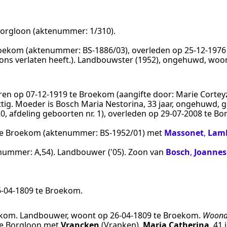
orgloon
(aktenummer:
1/310
).
oekom
(aktenummer:
BS-1886/03
), overleden op
25‑12‑1976
ns verlaten heeft.
).
Landbouwster (1952), ongehuwd
, woo
oren op
07‑12‑1919
te
Broekom
(aangifte door:
Marie Corteyz
ig. Moeder is Bosch Maria Nestorina, 33 jaar, ongehuwd, 
0, afdeling geboorten nr. 1
), overleden op
29‑07‑2008
te
Bo
e
Broekom
(aktenummer:
BS-1952/01
) met
Massonet
,
Lamb
enummer:
A,54
).
Landbouwer ('05)
. Zoon van
Bosch
,
Joannes
6‑04‑1809
te
Broekom
.
ekom
.
Landbouwer
, woont op
26‑04‑1809
te
Broekom
.
Woonde
e
Borgloon
met
Vrancken
(Vranken)
,
Maria Catherina
, 41