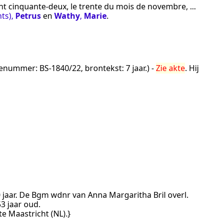
ent cinquante-deux, le trente du mois de novembre, ...
nts)
,
Petrus
en
Wathy
,
Marie
.
tenummer:
BS-1840/22
, brontekst:
7 jaar.
) -
Zie akte
. Hij
 30 jaar. De Bgm wdnr van Anna Margaritha Bril overl.
53 jaar oud.
te
Maastricht (NL)
.}