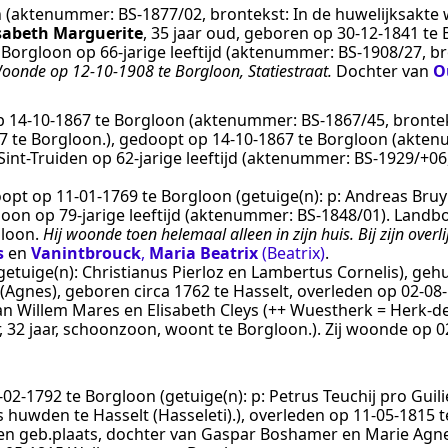
n
(aktenummer:
BS-1877/02
, brontekst:
In de huwelijksakte
isabeth Marguerite
, 35 jaar oud, geboren op
30‑12‑1841
te
e
Borgloon
op 66-jarige leeftijd (aktenummer:
BS-1908/27
, b
oonde op 12-10-1908 te Borgloon, Statiestraat.
Dochter van
O
op
14‑10‑1867
te
Borgloon
(aktenummer:
BS-1867/45
, bronte
7 te Borgloon.
), gedoopt op
14‑10‑1867
te
Borgloon
(akten
Sint-Truiden
op 62-jarige leeftijd (aktenummer:
BS-1929/+06
oopt op
11‑01‑1769
te
Borgloon
(getuige(n):
p: Andreas Bruy
loon
op 79-jarige leeftijd (aktenummer:
BS-1848/01
).
Landbo
loon
.
Hij woonde toen helemaal alleen in zijn huis. Bij zijn ove
s
en
Vanintbrouck
,
Maria Beatrix
(Beatrix)
.
getuige(n):
Christianus Pierloz en Lambertus Cornelis
), geh
(Agnes)
, geboren
circa 1762
te
Hasselt
, overleden op
02‑08
van Willem Mares en Elisabeth Cleys (++ Wuestherk = Herk-
, 32 jaar, schoonzoon, woont te Borgloon.
). Zij woonde op
0
‑02‑1792
te
Borgloon
(getuige(n):
p: Petrus Teuchij pro Gui
 huwden te Hasselt (Hasseleti).
), overleden op
11‑05‑1815
t
een geb.plaats, dochter van Gaspar Boshamer en Marie Agne