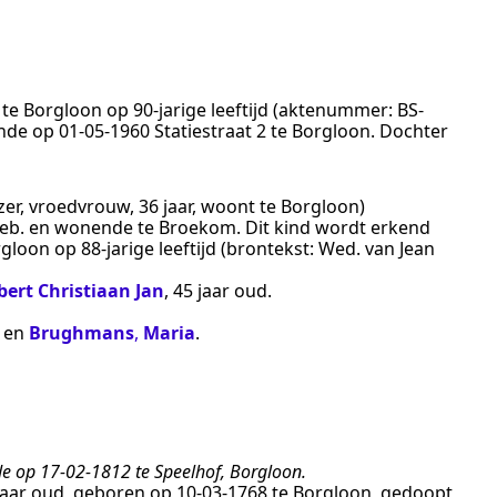
te
Borgloon
op 90-jarige leeftijd (aktenummer:
BS-
nde op
01‑05‑1960
Statiestraat 2 te
Borgloon
. Dochter
er, vroedvrouw, 36 jaar, woont te Borgloon)
geb. en wonende te Broekom. Dit kind wordt erkend
rgloon
op 88-jarige leeftijd (brontekst:
Wed. van Jean
ert Christiaan Jan
, 45 jaar oud.
en
Brughmans
,
Maria
.
 op 17-02-1812 te Speelhof, Borgloon.
 jaar oud, geboren op
10‑03‑1768
te
Borgloon
, gedoopt