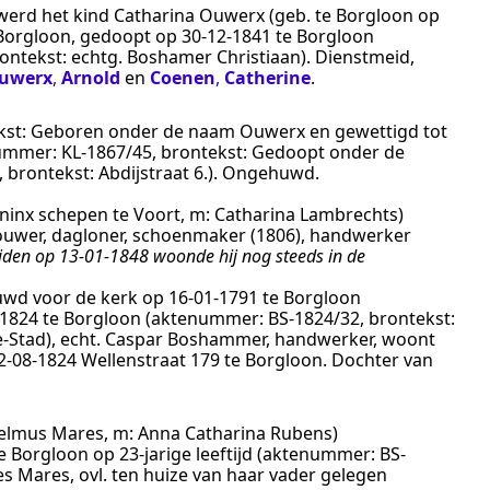
 werd het kind Catharina Ouwerx (geb. te Borgloon op
Borgloon
, gedoopt op
30‑12‑1841
te
Borgloon
rontekst:
echtg. Boshamer Christiaan
).
Dienstmeid,
uwerx
,
Arnold
en
Coenen
,
Catherine
.
kst:
Geboren onder de naam Ouwerx en gewettigd tot
ummer:
KL-1867/45
, brontekst:
Gedoopt onder de
, brontekst:
Abdijstraat 6.
).
Ongehuwd
.
ninx schepen te Voort, m: Catharina Lambrechts)
uwer, dagloner, schoenmaker (1806), handwerker
rlijden op 13-01-1848 woonde hij nog steeds in de
uwd voor de kerk op
16‑01‑1791
te
Borgloon
‑1824
te
Borgloon
(aktenummer:
BS-1824/32
, brontekst:
de-Stad), echt. Caspar Boshammer, handwerker, woont
2‑08‑1824
Wellenstraat 179 te
Borgloon
. Dochter van
lielmus Mares, m: Anna Catharina Rubens)
e
Borgloon
op 23-jarige leeftijd (aktenummer:
BS-
s Mares, ovl. ten huize van haar vader gelegen