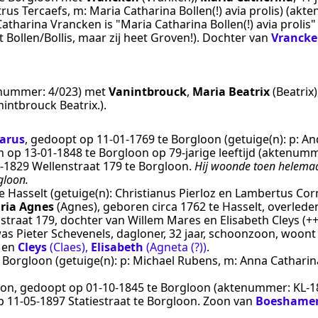
trus Tercaefs, m: Maria Catharina Bollen(!) avia prolis)
(akte
Catharina Vrancken is "Maria Catharina Bollen(!) avia proli
 Bollen/Bollis, maar zij heet Groven!
). Dochter van
Vranck
enummer:
4/023
) met
Vanintbrouck
,
Maria Beatrix
(Beatrix)
intbrouck Beatrix.
).
arus
, gedoopt op
11‑01‑1769
te
Borgloon
(getuige(n):
p: An
en op
13‑01‑1848
te
Borgloon
op 79-jarige leeftijd (aktenum
‑1829
Wellenstraat 179 te
Borgloon
.
Hij woonde toen helemaal 
gloon.
e
Hasselt
(getuige(n):
Christianus Pierloz en Lambertus Cor
ria Agnes
(Agnes)
, geboren
circa 1762
te
Hasselt
, overled
nstraat 179, dochter van Willem Mares en Elisabeth Cleys (
s Pieter Schevenels, dagloner, 32 jaar, schoonzoon, woont
en
Cleys
(Claes)
,
Elisabeth
(Agneta (?))
.
e
Borgloon
(getuige(n):
p: Michael Rubens, m: Anna Cathari
oon
, gedoopt op
01‑10‑1845
te
Borgloon
(aktenummer:
KL-1
op
11‑05‑1897
Statiestraat te
Borgloon
. Zoon van
Boeshame