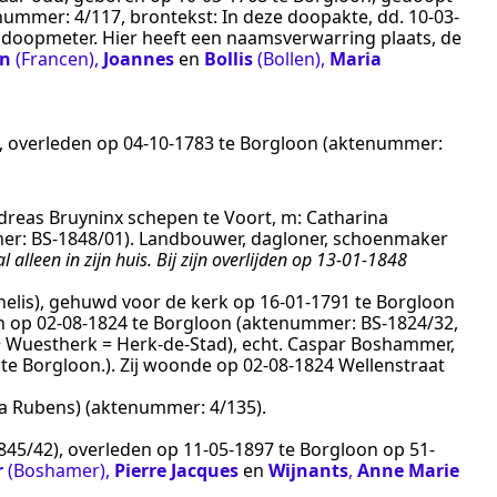
nummer:
4/117
, brontekst:
In deze doopakte, dd. 10-03-
s" doopmeter. Hier heeft een naamsverwarring plaats, de
en
(Francen)
,
Joannes
en
Bollis
(Bollen)
,
Maria
, overleden op
04‑10‑1783
te
Borgloon
(aktenummer:
dreas Bruyninx schepen te Voort, m: Catharina
mer:
BS-1848/01
).
Landbouwer, dagloner, schoenmaker
alleen in zijn huis. Bij zijn overlijden op 13-01-1848
nelis
), gehuwd voor de kerk op
16‑01‑1791
te
Borgloon
en op
02‑08‑1824
te
Borgloon
(aktenummer:
BS-1824/32
,
++ Wuestherk = Herk-de-Stad), echt. Caspar Boshammer,
 te Borgloon.
). Zij woonde op
02‑08‑1824
Wellenstraat
na Rubens)
(aktenummer:
4/135
).
845/42
), overleden op
11‑05‑1897
te
Borgloon
op 51-
r
(Boshamer)
,
Pierre Jacques
en
Wijnants
,
Anne Marie