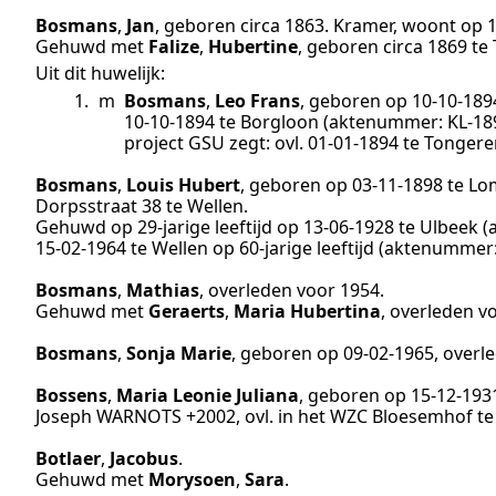
Bosmans
,
Jan
, geboren
circa 1863
.
Kramer
, woont op
Gehuwd met
Falize
,
Hubertine
, geboren
circa 1869
te
Uit dit huwelijk:
1.
m
Bosmans
,
Leo Frans
, geboren op
10‑10‑189
10‑10‑1894
te
Borgloon
(aktenummer:
KL-18
project GSU zegt: ovl. 01-01-1894 te Tongere
Bosmans
,
Louis Hubert
, geboren op
03‑11‑1898
te
Lo
Dorpsstraat 38 te
Wellen
.
Gehuwd op 29-jarige leeftijd op
13‑06‑1928
te
Ulbeek
(
15‑02‑1964
te
Wellen
op 60-jarige leeftijd (aktenummer
Bosmans
,
Mathias
, overleden
voor 1954
.
Gehuwd met
Geraerts
,
Maria Hubertina
, overleden
v
Bosmans
,
Sonja Marie
, geboren op
09‑02‑1965
, overl
Bossens
,
Maria Leonie Juliana
, geboren op
15‑12‑193
Joseph WARNOTS +2002, ovl. in het WZC Bloesemhof te 
Botlaer
,
Jacobus
.
Gehuwd met
Morysoen
,
Sara
.