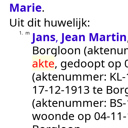
Marie
.
Uit dit huwelijk:
Jans
,
Jean Martin
1.
m
Borgloon
(aktenu
akte
, gedoopt op
(aktenummer:
KL-
17‑12‑1913
te
Bor
(aktenummer:
BS-
woonde op
04‑11