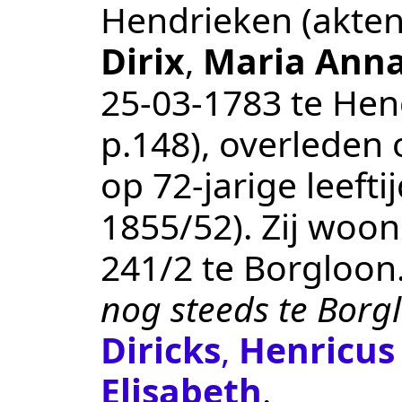
Hendrieken
(akte
Dirix
,
Maria Ann
25‑03‑1783
te
Hen
p.148
), overleden
op 72-jarige leef
1855/52
). Zij woo
241/2 te
Borgloon
nog steeds te Borg
Diricks
,
Henricus
Elisabeth
.