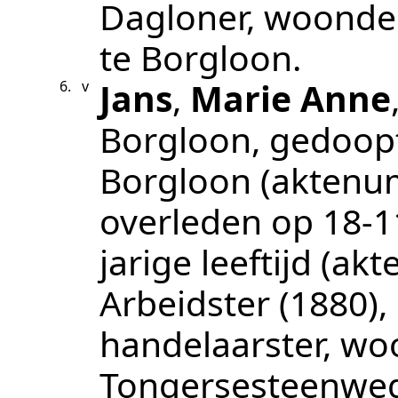
Dagloner
, woond
te
Borgloon
.
Jans
,
Marie Anne
6.
v
Borgloon
, gedoop
Borgloon
(aktenu
overleden op
18‑1
jarige leeftijd (a
Arbeidster (1880),
handelaarster
, w
Tongersesteenwe