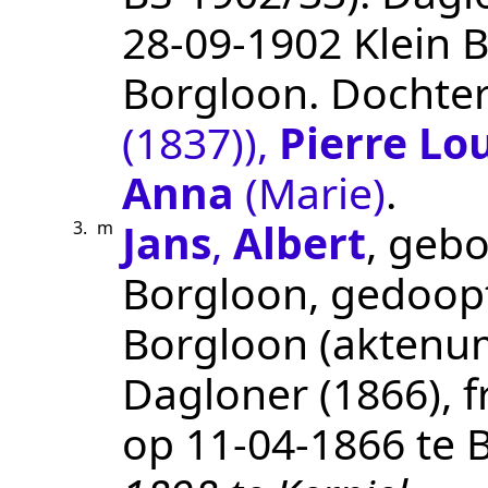
28‑09‑1902
Klein B
Borgloon
. Dochte
(1837))
,
Pierre Lo
Anna
(Marie)
.
Jans
,
Albert
, geb
3.
m
Borgloon
, gedoop
Borgloon
(aktenu
Dagloner (1866), 
op
11‑04‑1866
te