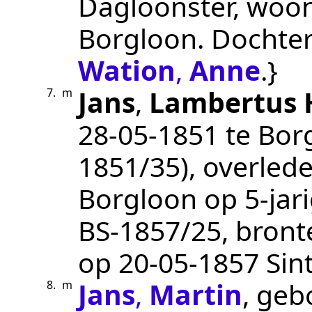
Dagloonster
, woo
Borgloon
. Dochte
Wation
,
Anne
.}
Jans
,
Lambertus
7.
m
28‑05‑1851
te
Bor
1851/35
), overled
Borgloon
op 5-jar
BS-1857/25
, bront
op
20‑05‑1857
Sint
Jans
,
Martin
, ge
8.
m