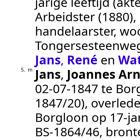
jarige leeftijd (a
Arbeidster (1880),
handelaarster
, w
Tongersesteenwe
Jans
,
René
en
Wat
Jans
,
Joannes Ar
5.
m
02‑07‑1847
te
Bor
1847/20
), overled
Borgloon
op 17-ja
BS-1864/46
, bront