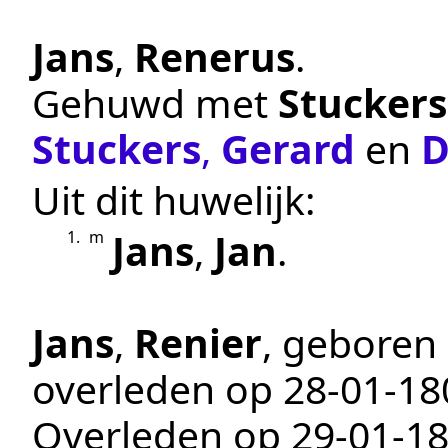
Jans
,
Renerus
.
Gehuwd met
Stuckers
Stuckers
,
Gerard
en
D
Uit dit huwelijk:
Jans
,
Jan
.
1.
m
Jans
,
Renier
, geboren
overleden op
28‑01‑18
Overleden op 29-01-18