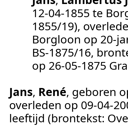
12‑04‑1855
te
Bor
1855/19
), overled
Borgloon
op 20-ja
BS-1875/16
, bront
op
26‑05‑1875
Gra
Jans
,
René
, geboren 
overleden op
09‑04‑20
leeftijd (brontekst:
Ove