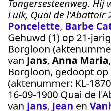
Tongersesteenweg. Hij 
Luik, Quai de l'Abattoir 
Poncelette
,
Barbe Ca
Gehuwd (1) op 21-jarig
Borgloon
(aktenumme
van
Jans
,
Anna Maria
Borgloon
, gedoopt op
(aktenummer:
KL-1870
16‑09‑1900
Quai de l'A
van
Jans
,
Jean
en
Van