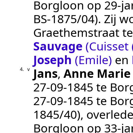
Borgloon
op 29-ja
BS-1875/04
). Zij
Graethemstraat t
Sauvage
(Cuisset 
Joseph
(Emile)
en
Jans
,
Anne Marie 
4.
v
27‑09‑1845
te
Bor
27‑09‑1845
te
Bor
1845/40
), overled
Borgloon
op 33-ja