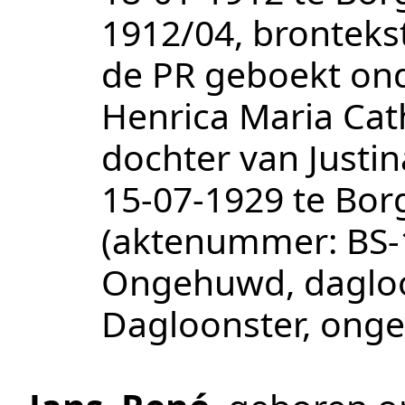
1912/04
, bronteks
de PR geboekt on
Henrica Maria Cath
dochter van Justin
15‑07‑1929
te
Bor
(aktenummer:
BS-
Ongehuwd, dagloon
Dagloonster, ong