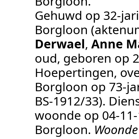
Borgloon
.
Gehuwd op 32-jari
Borgloon
(aktenu
Derwael
,
Anne Ma
oud, geboren op
2
Hoepertingen
, ov
Borgloon
op 73-ja
BS-1912/33
).
Diens
woonde op
04‑11
Borgloon
.
Woonde 