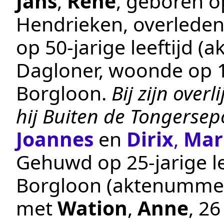
Jans
,
René
, geboren 
Hendrieken
, overlede
op 50-jarige leeftijd 
Dagloner
, woonde op
Borgloon
.
Bij zijn ove
hij Buiten de Tongersep
Joannes
en
Dirix
,
Mar
Gehuwd op 25-jarige le
Borgloon
(aktenumme
met
Wation
,
Anne
, 2