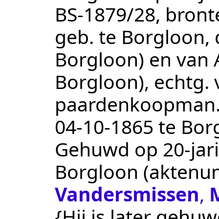
BS-1879/28
, bront
geb. te Borgloon, 
Borgloon) en van 
Borgloon), echtg.
paardenkoopman
04‑10‑1865
te
Bor
Gehuwd op 20-jari
Borgloon
(aktenu
Vandersmissen
,
{Hij is later gehuw