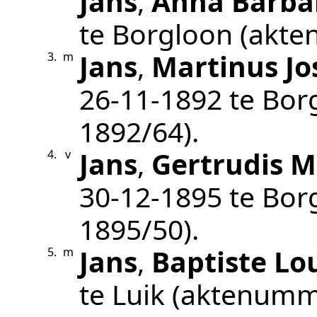
Jans
,
Anna Barba
te
Borgloon
(akte
Jans
,
Martinus J
3.
m
26‑11‑1892
te
Bor
1892/64
).
Jans
,
Gertrudis M
4.
v
30‑12‑1895
te
Bor
1895/50
).
Jans
,
Baptiste Lo
5.
m
te
Luik
(aktenumm