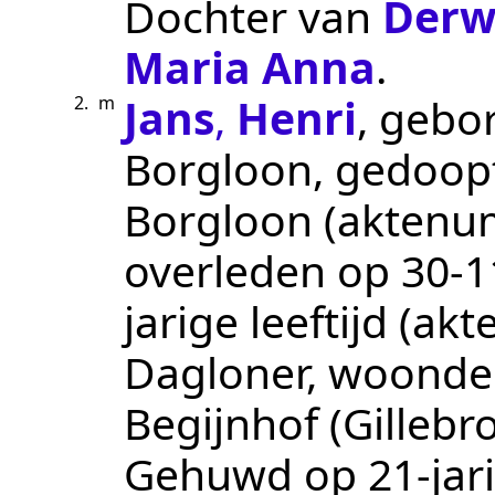
Dochter van
Derw
Maria Anna
.
Jans
,
Henri
, gebo
2.
m
Borgloon
, gedoop
Borgloon
(aktenu
overleden op
30‑1
jarige leeftijd (a
Dagloner
, woond
Begijnhof (Gillebr
Gehuwd op 21-jari