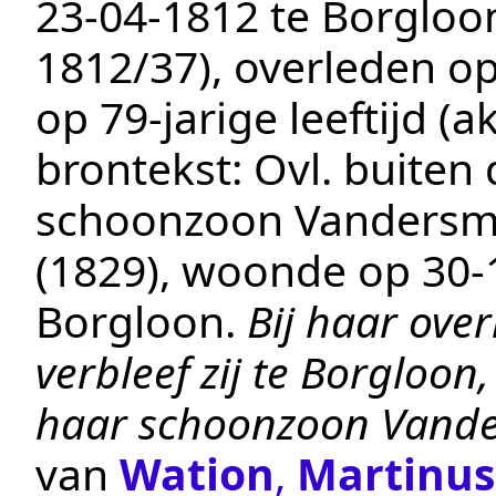
23‑04‑1812
te
Borgloo
1812/37
), overleden o
op 79-jarige leeftijd 
brontekst:
Ovl. buiten
schoonzoon Vandersmi
(1829)
, woonde op
30‑
Borgloon
.
Bij haar ove
verbleef zij te Borgloon
haar schoonzoon Vande
van
Wation
,
Martinus