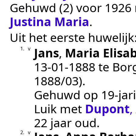
Gehuwd (2)
voor 1926
Justina Maria
.
Uit het eerste huwelijk
Jans
,
Maria Elisa
1.
v
13‑01‑1888
te
Bor
1888/03
).
Gehuwd op 19-jari
Luik
met
Dupont
,
22 jaar oud.
2.
v