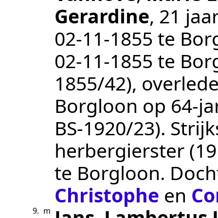
Gerardine
, 21 ja
02‑11‑1855
te
Bor
02‑11‑1855
te
Bor
1855/42
), overled
Borgloon
op 64-ja
BS-1920/23
).
Strij
herbergierster (19
te
Borgloon
. Doch
Christophe
en
Co
Jans
,
Lambertus 
9.
m