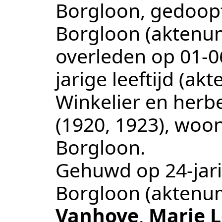
Borgloon
, gedoop
Borgloon
(aktenu
overleden op
01‑0
jarige leeftijd (a
Winkelier en herbe
(1920, 1923)
, woo
Borgloon
.
Gehuwd op 24-jari
Borgloon
(aktenu
Vanhove
,
Marie 