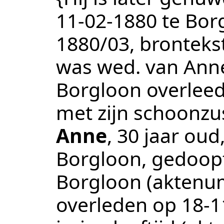
11‑02‑1880
te
Bor
1880/03
, bronteks
was wed. van Anne
Borgloon overleed
met zijn schoonzus
Anne
, 30 jaar ou
Borgloon
, gedoop
Borgloon
(aktenu
overleden op
18‑1