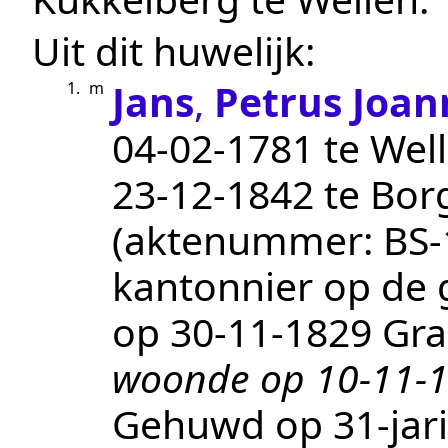
Uit dit huwelijk:
Jans
,
Petrus Joan
1.
m
04‑02‑1781
te
Wel
23‑12‑1842
te
Bor
(aktenummer:
BS-
kantonnier op de 
op
30‑11‑1829
Gra
woonde op 10-11-1
Gehuwd op 31-jari