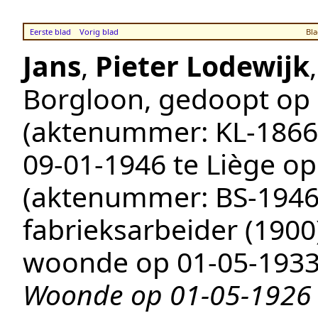
Eerste blad
Vorig blad
Bla
Jans
,
Pieter Lodewijk
Borgloon
, gedoopt op
(aktenummer:
KL-1866
09‑01‑1946
te
Liège
op 
(aktenummer:
BS-1946
fabrieksarbeider (1900
woonde op
01‑05‑193
Woonde op 01-05-1926 