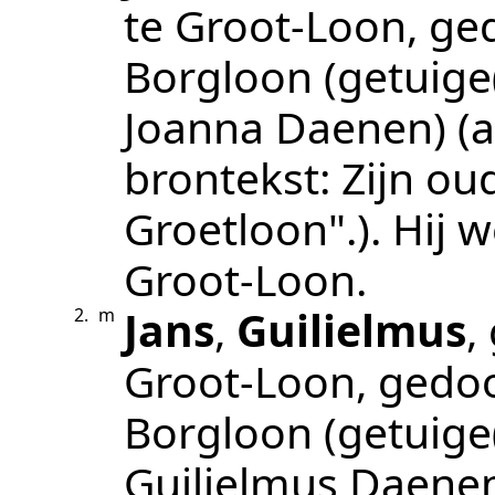
te
Groot-Loon
, g
Borgloon
(getuige
Joanna Daenen)
(
brontekst:
Zijn ou
Groetloon".
). Hij
Groot-Loon
.
Jans
,
Guilielmus
,
2.
m
Groot-Loon
, gedo
Borgloon
(getuige
Guilielmus Daenen