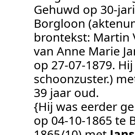
Gehuwd op 30-jari
Borgloon
(aktenu
brontekst:
Martin
van Anne Marie Ja
op 27-07-1879. Hij
schoonzuster.
) me
39 jaar oud.
{Hij was eerder ge
op
04‑10‑1865
te
1865/10
) met
Jans