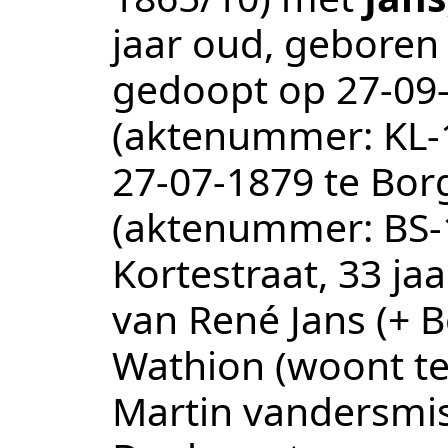
jaar oud, geboren
gedoopt op
27‑09
(aktenummer:
KL-
27‑07‑1879
te
Bor
(aktenummer:
BS-
Kortestraat, 33 ja
van René Jans (+ 
Wathion (woont te
Martin vandersmi