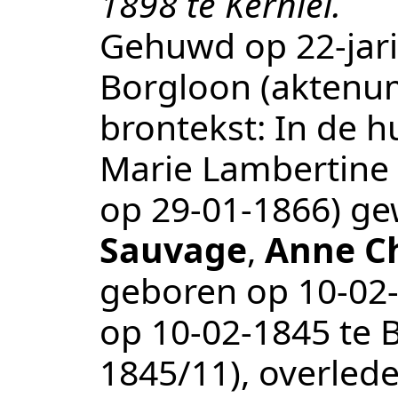
1898 te Kerniel.
Gehuwd op 22-jari
Borgloon
(aktenu
brontekst:
In de h
Marie Lambertine 
op 29-01-1866) gew
Sauvage
,
Anne Ch
geboren op
10‑02
op
10‑02‑1845
te
1845/11
), overled