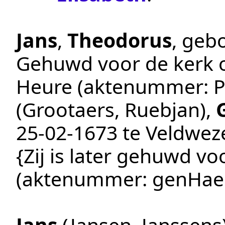
Jans
,
Theodorus
, geb
Gehuwd voor de kerk
Heure
(aktenummer:
P
(Grootaers, Ruebjan)
,
25‑02‑1673
te
Veldweze
{Zij is later gehuwd v
(aktenummer:
genHae
Jans
(Jansen, Janssens