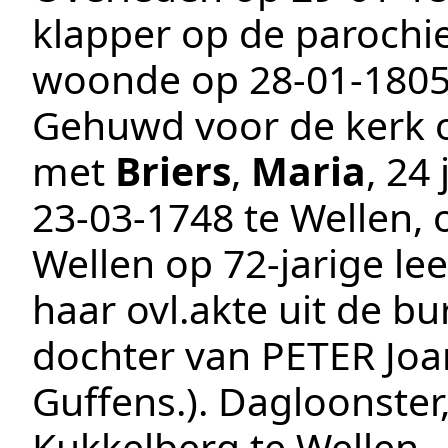
klapper op de parochie
woonde op
28‑01‑180
Gehuwd voor de kerk
met
Briers
,
Maria
, 24
23‑03‑1748
te
Wellen
,
Wellen
op 72-jarige lee
haar ovl.akte uit de bu
dochter van PETER Joa
Guffens.
).
Dagloonster
Kukkelberg te
Wellen
.