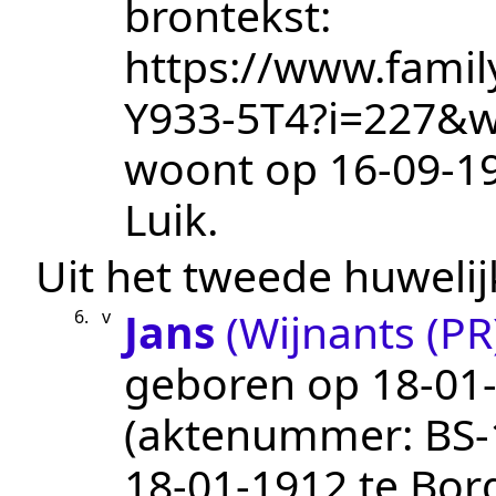
brontekst:
https://www.famil
Y933-5T4?i=227&
woont op
16‑09‑1
Luik
.
Uit het tweede huwelij
Jans
(Wijnants (PR
6.
v
geboren op
18‑01
(aktenummer:
BS-
18‑01‑1912
te
Bor