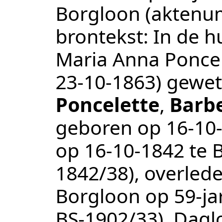
Borgloon
(aktenu
brontekst:
In de h
Maria Anna Poncel
23-10-1863) gewett
Poncelette
,
Barb
geboren op
16‑10
op
16‑10‑1842
te
1842/38
), overled
Borgloon
op 59-ja
BS-1902/33
).
Dagl