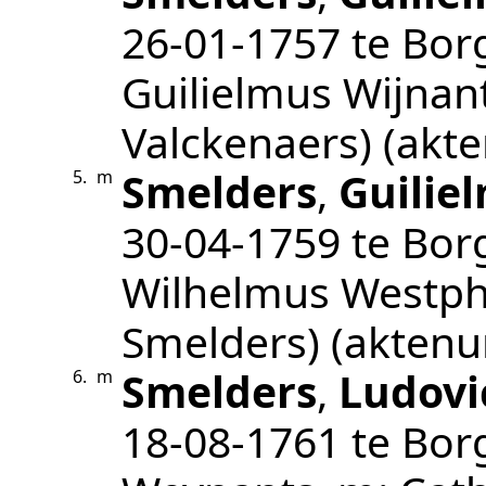
26‑01‑1757
te
Bor
Guilielmus Wijnant
Valckenaers)
(akt
Smelders
,
Guilie
5.
m
30‑04‑1759
te
Bor
Wilhelmus Westpha
Smelders)
(akten
Smelders
,
Ludovi
6.
m
18‑08‑1761
te
Bor