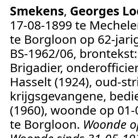
Smekens
,
Georges Lo
17‑08‑1899
te
Mechele
te
Borgloon
op 62-jari
BS-1962/06
, brontekst
Brigadier, onderofficie
Hasselt (1924), oud-st
krijgsgevangene, bedie
(1960)
, woonde op
01‑
te
Borgloon
.
Woonde op