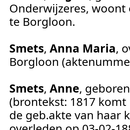
Onderwijzeres
, woont
te
Borgloon
.
Smets
,
Anna Maria
, 
Borgloon
(aktenumme
Smets
,
Anne
, gebore
(brontekst:
1817 komt u
de geb.akte van haar k
overleden op
03‑02‑18