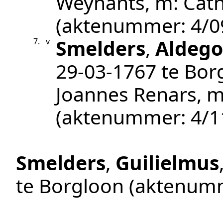
Weynants, m: Cath
(aktenummer:
4/0
Smelders
,
Aldego
7.
v
29‑03‑1767
te
Bor
Joannes Renars, m
(aktenummer:
4/1
Smelders
,
Guilielmus
te
Borgloon
(aktenum