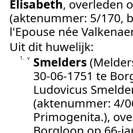
Elisabeth
, overleden 
(aktenummer:
5/170
, 
l'Epouse née Valkenaer
Uit dit huwelijk:
Smelders
(Melders
1.
v
30‑06‑1751
te
Bor
Ludovicus Smelder
(aktenummer:
4/0
Primogenita.
), ov
Borgloon
op 66-ja