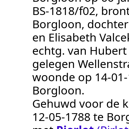
BS-1818/f02
, bron
Borgloon, dochter
en Elisabeth Valce
echtg. van Hubert 
gelegen Wellenstr
woonde op
14‑01
Borgloon
.
Gehuwd voor de ker
12‑05‑1788
te
Bor