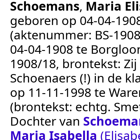
Schoemans
,
Maria El
geboren op
04‑04‑190
(aktenummer:
BS-1908
04‑04‑1908
te
Borgloo
1908/18
, brontekst:
Zi
Schoenaers (!) in de k
op
11‑11‑1998
te
War
(brontekst:
echtg. Sme
Dochter van
Schoema
Maria Isabella
(Elisab