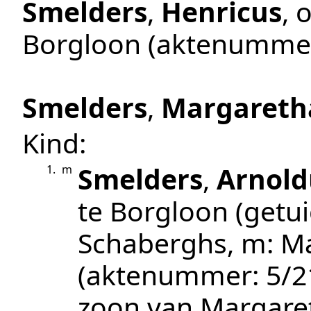
Smelders
,
Henricus
, 
Borgloon
(aktenumme
Smelders
,
Margareth
Kind:
Smelders
,
Arnold
1.
m
te
Borgloon
(getui
Schaberghs, m: Ma
(aktenummer:
5/2
zoon van Margare