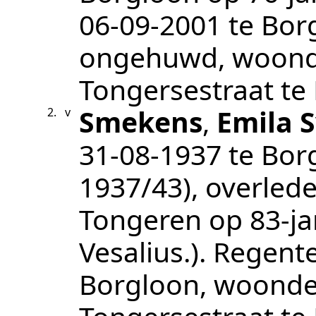
06‑09‑2001
te
Bor
ongehuwd
, woon
Tongersestraat te
Smekens
,
Emila S
2.
v
31‑08‑1937
te
Bor
1937/43
), overled
Tongeren
op 83-jar
Vesalius.
).
Regente
Borgloon
, woond