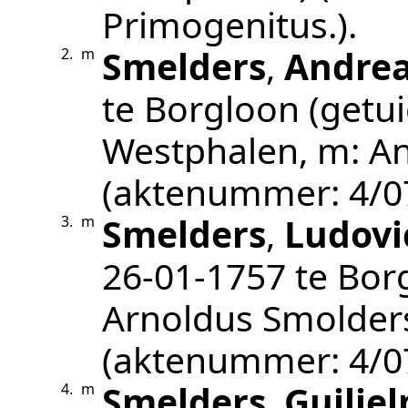
Primogenitus.
).
Smelders
,
Andre
2.
m
te
Borgloon
(getui
Westphalen, m: An
(aktenummer:
4/0
Smelders
,
Ludovi
3.
m
26‑01‑1757
te
Bor
Arnoldus Smolder
(aktenummer:
4/0
Smelders
,
Guilie
4.
m