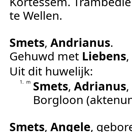
Kortessem
.
Trambedi
te
Wellen
.
Smets
,
Andrianus
.
Gehuwd met
Liebens
,
Uit dit huwelijk:
Smets
,
Adrianus
1.
m
Borgloon
(aktenu
Smets
,
Angele
, gebo