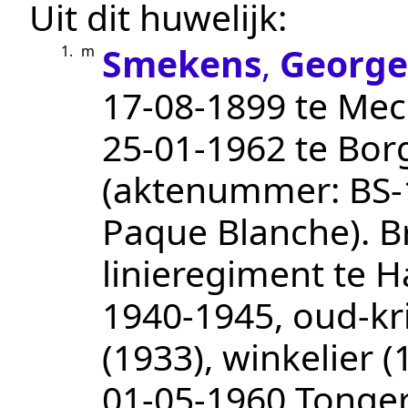
Uit dit huwelijk:
Smekens
,
George
1.
m
17‑08‑1899
te
Mec
25‑01‑1962
te
Bor
(aktenummer:
BS-
Paque Blanche
).
B
linieregiment te Ha
1940-1945, oud-kr
(1933), winkelier (
01‑05‑1960
Tonger