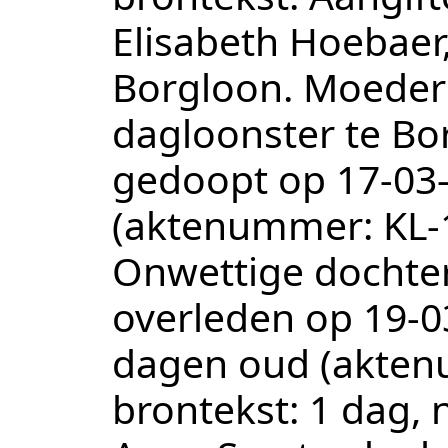
Elisabeth Hoebaer,
Borgloon. Moeder 
dagloonster te B
gedoopt op
17‑03
(aktenummer:
KL-
Onwettige dochte
overleden op
19‑0
dagen oud (akte
brontekst:
1 dag, 