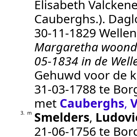
Elisabeth Valckene
Cauberghs.
).
Dagl
30‑11‑1829
Wellen
Margaretha woonde 
05-1834 in de Well
Gehuwd voor de ker
31‑03‑1788
te
Bor
met
Cauberghs
,
V
Smelders
,
Ludovi
3.
m
21‑06‑1756
te
Bor