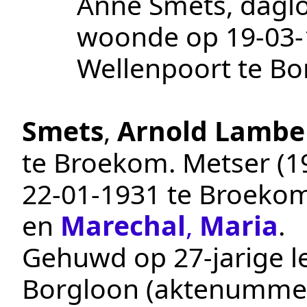
Anne Smets, daglo
woonde op
19‑03
Wellenpoort te
Bo
Smets
,
Arnold Lambe
te
Broekom
.
Metser (1
22‑01‑1931
te
Broeko
en
Marechal
,
Maria
.
Gehuwd op 27-jarige le
Borgloon
(aktenumme