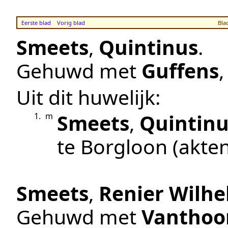
Eerste blad
Vorig blad
Bla
Smeets
,
Quintinus
.
Gehuwd met
Guffens
Uit dit huwelijk:
Smeets
,
Quintinu
1.
m
te
Borgloon
(akte
Smeets
,
Renier Wilh
Gehuwd met
Vanthoo