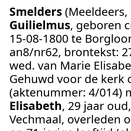
Smelders
(Meeldeers,
Guilielmus
, geboren
c
15‑08‑1800
te
Borgloo
an8/nr62
, brontekst:
2
wed. van Marie Elisab
Gehuwd voor de kerk
(aktenummer:
4/014
) 
Elisabeth
, 29 jaar ou
Vechmaal
, overleden 