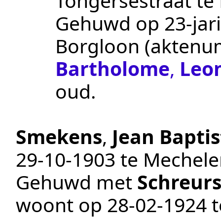
Tongersestraat te
Gehuwd op 23-jari
Borgloon
(aktenu
Bartholome
,
Leo
oud.
Smekens
,
Jean Baptis
29‑10‑1903
te
Mechele
Gehuwd met
Schreur
woont op
28‑02‑1924
t