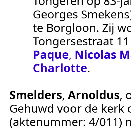
Tongeren
op 83-jar
Georges Smekens
te
Borgloon
. Zij 
Tongersestraat 11
Paque
,
Nicolas M
Charlotte
.
Smelders
,
Arnoldus
, 
Gehuwd voor de kerk
(aktenummer:
4/011
) 