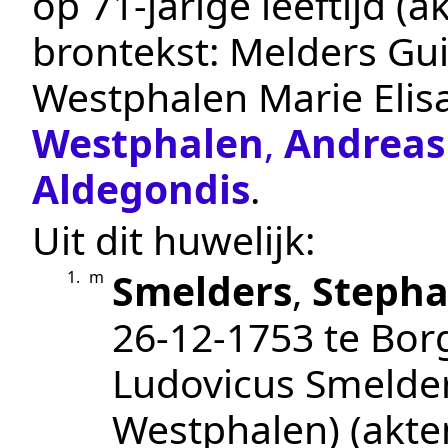
op 71-jarige leeftijd 
brontekst:
Melders Gui
Westphalen Marie Elis
Westphalen
,
Andreas
Aldegondis
.
Uit dit huwelijk:
Smelders
,
Steph
1.
m
26‑12‑1753
te
Bor
Ludovicus Smelder
Westphalen)
(akt