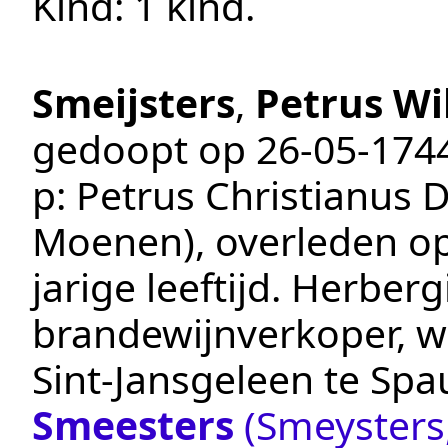
Kind: 1 kind.
Smeijsters
,
Petrus W
gedoopt op
26‑05‑174
p: Petrus Christianus 
Moenen)
, overleden o
jarige leeftijd.
Herberg
brandewijnverkoper
, 
Sint-Jansgeleen te
Spa
Smeesters
(Smeysters,