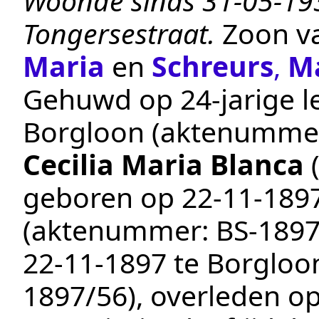
Woonde sinds 31-05-193
Tongersestraat.
Zoon v
Maria
en
Schreurs
,
Ma
Gehuwd op 24-jarige le
Borgloon
(aktenumme
Cecilia Maria Blanca
geboren op
22‑11‑189
(aktenummer:
BS-1897
22‑11‑1897
te
Borgloo
1897/56
), overleden o