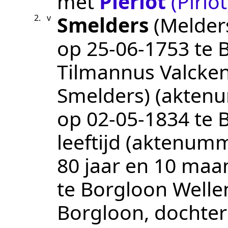
met
Pierlot
(Pirlot
Smelders
(Melder
2.
v
op
25‑06‑1753
te
Tilmannus Valcken
Smelders)
(akten
op
02‑05‑1834
te
leeftijd (aktenum
80 jaar en 10 maa
te Borgloon Wellen
Borgloon, dochter