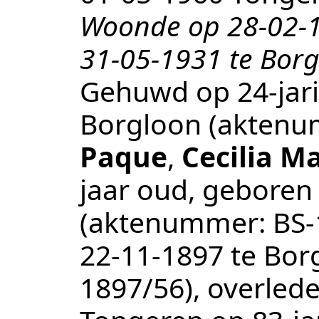
Woonde op 28-02-1
31-05-1931 te Borg
Gehuwd op 24-jari
Borgloon
(aktenu
Paque
,
Cecilia M
jaar oud, geboren
(aktenummer:
BS-
22‑11‑1897
te
Bor
1897/56
), overled