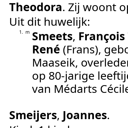
Theodora
. Zij woont 
Uit dit huwelijk:
Smeets
,
François
1.
m
René
(Frans)
, geb
Maaseik
, overled
op 80-jarige leefti
van Médarts Cécil
Smeijers
,
Joannes
.