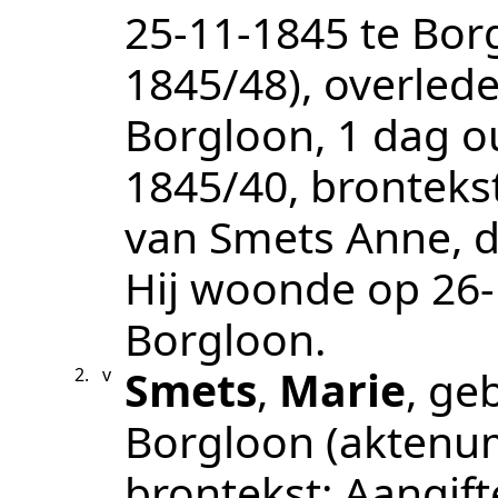
25‑11‑1845
te
Bor
1845/48
), overled
Borgloon
, 1 dag 
1845/40
, bronteks
van Smets Anne, d
Hij woonde op
26
Borgloon
.
Smets
,
Marie
, ge
2.
v
Borgloon
(aktenu
brontekst:
Aangift