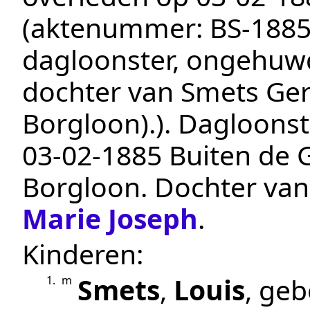
(aktenummer:
BS-1885
dagloonster, ongehuwd
dochter van Smets Ger
Borgloon).
).
Dagloonst
03‑02‑1885
Buiten de 
Borgloon
. Dochter va
Marie Joseph
.
Kinderen:
Smets
,
Louis
, ge
1.
m