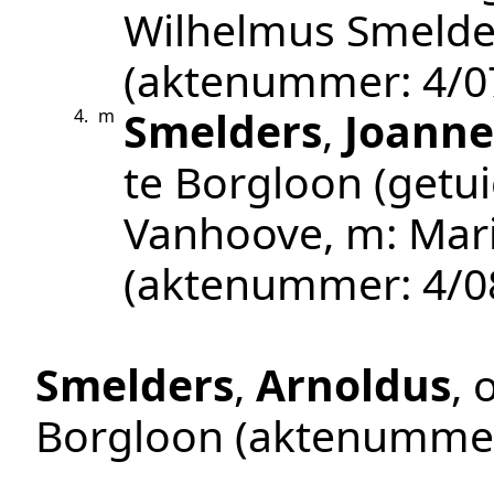
Wilhelmus Smelder
(aktenummer:
4/0
Smelders
,
Joanne
4.
m
te
Borgloon
(getui
Vanhoove, m: Mari
(aktenummer:
4/0
Smelders
,
Arnoldus
, 
Borgloon
(aktenumme