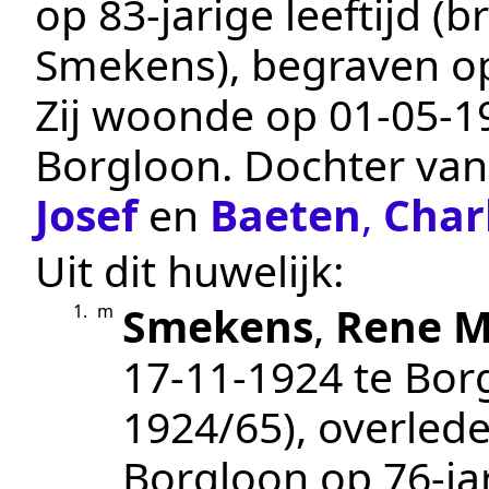
op 83-jarige leeftijd (
Smekens
), begraven 
Zij woonde op
01‑05‑1
Borgloon
. Dochter va
Josef
en
Baeten
,
Char
Uit dit huwelijk:
Smekens
,
Rene M
1.
m
17‑11‑1924
te
Bor
1924/65
), overled
Borgloon
op 76-jar