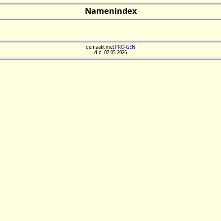
Namenindex
gemaakt met
PRO-GEN
d.d. 07-05-2026