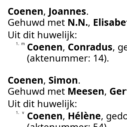
Coenen
,
Joannes
.
Gehuwd met
N.N.
,
Elisabe
Uit dit huwelijk:
Coenen
,
Conradus
, 
1.
m
(aktenummer:
14
).
Coenen
,
Simon
.
Gehuwd met
Meesen
,
Ger
Uit dit huwelijk:
Coenen
,
Hélène
, ged
1.
v
(aktenummer:
54
).