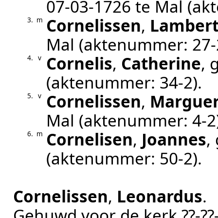
07‑03‑1726
te
Mal
(ak
Cornelissen
,
Lamber
3.
m
Mal
(aktenummer:
27-
Cornelis
,
Catherine
, 
4.
v
(aktenummer:
34-2
).
Cornelissen
,
Marguer
5.
v
Mal
(aktenummer:
4-2
Cornelisen
,
Joannes
,
6.
m
(aktenummer:
50-2
).
Cornelissen
,
Leonardus
.
Gehuwd voor de kerk
??‑?