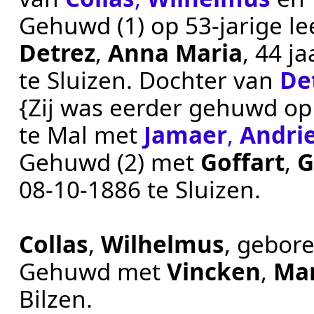
Gehuwd (1) op 53-jarige le
Detrez
,
Anna Maria
, 44 j
te
Sluizen
. Dochter van
De
{Zij was eerder gehuwd op 
te
Mal
met
Jamaer
,
Andri
Gehuwd (2) met
Goffart
,
G
08‑10‑1886
te
Sluizen
.
Collas
,
Wilhelmus
, gebor
Gehuwd met
Vincken
,
Mar
Bilzen
.