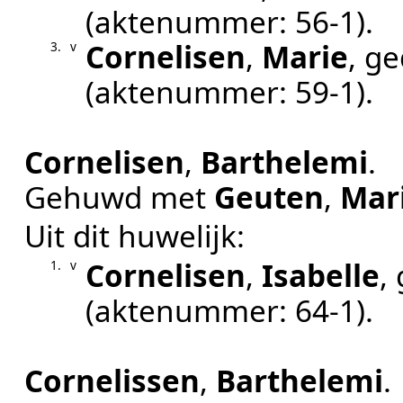
(aktenummer:
56-1
).
Cornelisen
,
Marie
, g
3.
v
(aktenummer:
59-1
).
Cornelisen
,
Barthelemi
.
Gehuwd met
Geuten
,
Mar
Uit dit huwelijk:
Cornelisen
,
Isabelle
,
1.
v
(aktenummer:
64-1
).
Cornelissen
,
Barthelemi
.