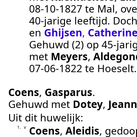
08‑10‑1827
te
Mal
, ov
40-jarige leeftijd. Doc
en
Ghijsen
,
Catherin
Gehuwd (2) op 45-jarig
met
Meyers
,
Aldegon
07‑06‑1822
te
Hoeselt
Coens
,
Gasparus
.
Gehuwd met
Dotey
,
Jean
Uit dit huwelijk:
Coens
,
Aleidis
, gedoo
1.
v