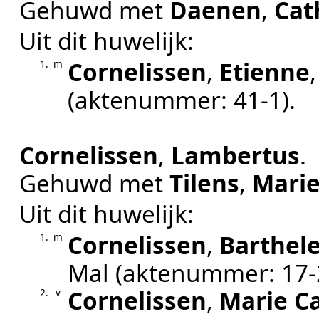
Gehuwd met
Daenen
,
Cat
Uit dit huwelijk:
Cornelissen
,
Etienne
1.
m
(aktenummer:
41-1
).
Cornelissen
,
Lambertus
.
Gehuwd met
Tilens
,
Mari
Uit dit huwelijk:
Cornelissen
,
Barthel
1.
m
Mal
(aktenummer:
17-
Cornelissen
,
Marie C
2.
v