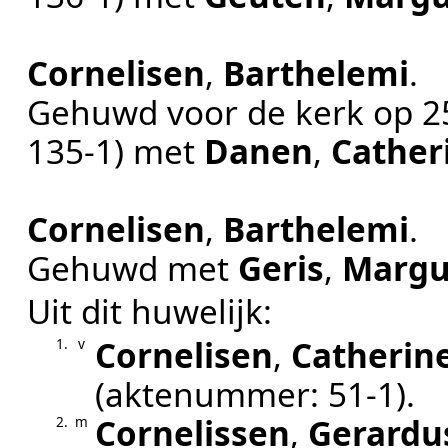
Cornelisen
,
Barthelemi
.
Gehuwd voor de kerk op
2
135-1
) met
Danen
,
Cather
Cornelisen
,
Barthelemi
.
Gehuwd met
Geris
,
Margu
Uit dit huwelijk:
Cornelisen
,
Catherin
1.
v
(aktenummer:
51-1
).
Cornelissen
,
Gerardu
2.
m