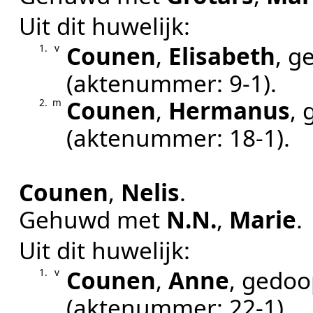
Uit dit huwelijk:
Counen
,
Elisabeth
, g
1.
v
(aktenummer:
9-1
).
Counen
,
Hermanus
,
2.
m
(aktenummer:
18-1
).
Counen
,
Nelis
.
Gehuwd met
N.N.
,
Marie
.
Uit dit huwelijk:
Counen
,
Anne
, gedo
1.
v
(aktenummer:
22-1
).