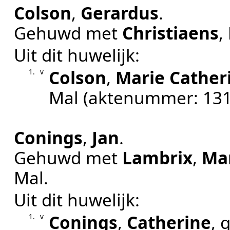
Colson
,
Gerardus
.
Gehuwd met
Christiaens
,
Uit dit huwelijk:
Colson
,
Marie Cather
1.
v
Mal
(aktenummer:
131
Conings
,
Jan
.
Gehuwd met
Lambrix
,
Ma
Mal
.
Uit dit huwelijk:
Conings
,
Catherine
, 
1.
v