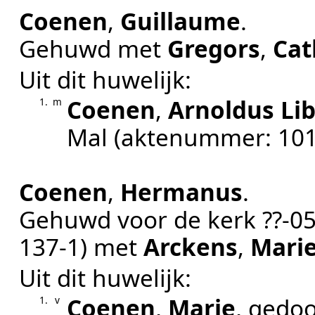
Coenen
,
Guillaume
.
Gehuwd met
Gregors
,
Cat
Uit dit huwelijk:
Coenen
,
Arnoldus Li
1.
m
Mal
(aktenummer:
10
Coenen
,
Hermanus
.
Gehuwd voor de kerk
??‑0
137-1
) met
Arckens
,
Mari
Uit dit huwelijk:
Coenen
,
Marie
, gedo
1.
v