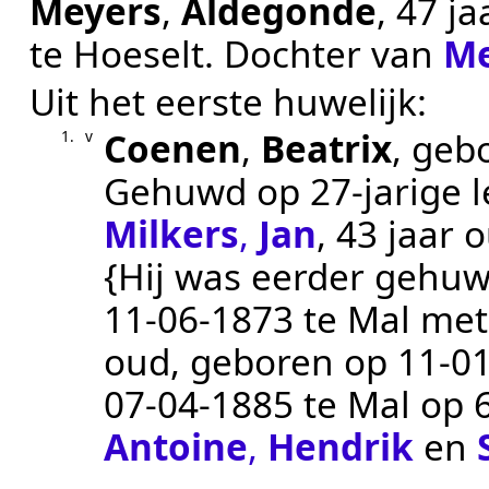
Meyers
,
Aldegonde
, 47 j
te
Hoeselt
. Dochter van
Me
Uit het eerste huwelijk:
Coenen
,
Beatrix
, geb
1.
v
Gehuwd op 27-jarige l
Milkers
,
Jan
, 43 jaar 
{Hij was eerder gehuwd
11‑06‑1873
te
Mal
me
oud, geboren op
11‑0
07‑04‑1885
te
Mal
op 6
Antoine
,
Hendrik
en