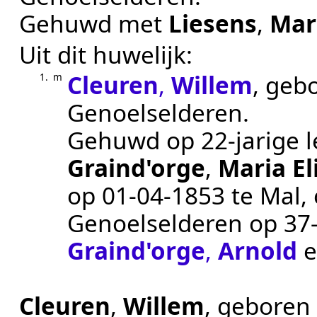
Gehuwd met
Liesens
,
Mar
Uit dit huwelijk:
Cleuren
,
Willem
, geb
1.
m
Genoelselderen
.
Gehuwd op 22-jarige l
Graind'orge
,
Maria El
op
01‑04‑1853
te
Mal
,
Genoelselderen
op 37-
Graind'orge
,
Arnold
Cleuren
,
Willem
, geboren