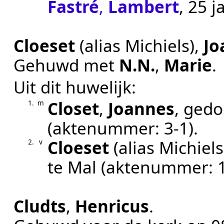
Fastré
,
Lambert
, 25 j
Cloeset
(alias Michiels)
,
Jo
Gehuwd met
N.N.
,
Marie
.
Uit dit huwelijk:
Closet
,
Joannes
, ged
1.
m
(aktenummer:
3-1
).
Cloeset
(alias Michiels
2.
v
te
Mal
(aktenummer:
Cludts
,
Henricus
.