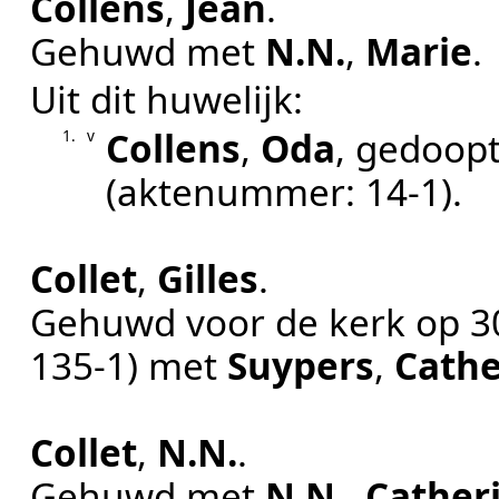
Collens
,
Jean
.
Gehuwd met
N.N.
,
Marie
.
Uit dit huwelijk:
Collens
,
Oda
, gedoop
1.
v
(aktenummer:
14-1
).
Collet
,
Gilles
.
Gehuwd voor de kerk op
3
135-1
) met
Suypers
,
Cathe
Collet
,
N.N.
.
Gehuwd met
N.N.
,
Cather