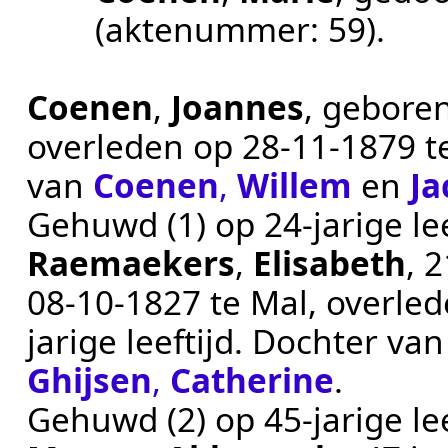
(aktenummer:
59
).
Coenen
,
Joannes
, gebore
overleden op
28‑11‑1879
t
van
Coenen
,
Willem
en
Ja
Gehuwd (1) op 24-jarige le
Raemaekers
,
Elisabeth
, 
08‑10‑1827
te
Mal
, overle
jarige leeftijd. Dochter va
Ghijsen
,
Catherine
.
Gehuwd (2) op 45-jarige le