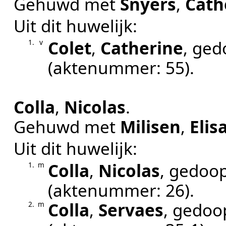
Gehuwd met
Snyers
,
Cath
Uit dit huwelijk:
Colet
,
Catherine
, ge
1.
v
(aktenummer:
55
).
Colla
,
Nicolas
.
Gehuwd met
Milisen
,
Elis
Uit dit huwelijk:
Colla
,
Nicolas
, gedoo
1.
m
(aktenummer:
26
).
Colla
,
Servaes
, gedoo
2.
m