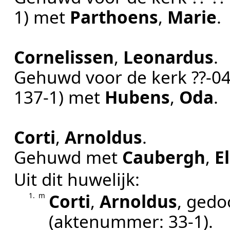
1
) met
Parthoens
,
Marie
.
Cornelissen
,
Leonardus
.
Gehuwd voor de kerk
??‑0
137-1
) met
Hubens
,
Oda
.
Corti
,
Arnoldus
.
Gehuwd met
Caubergh
,
E
Uit dit huwelijk:
Corti
,
Arnoldus
, ged
1.
m
(aktenummer:
33-1
).