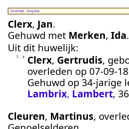
Eerste blad
Vorig blad
Clerx
,
Jan
.
Gehuwd met
Merken
,
Ida
Uit dit huwelijk:
Clerx
,
Gertrudis
, geb
1.
v
overleden op
07‑09‑1
Gehuwd op 34-jarige l
Lambrix
,
Lambert
, 3
Cleuren
,
Martinus
, overl
Genoelselderen
.