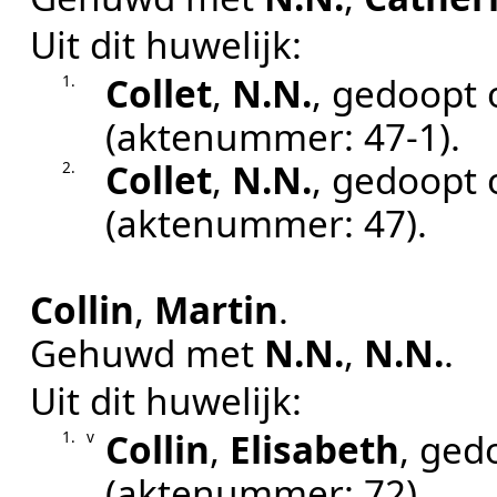
Uit dit huwelijk:
Collet
,
N.N.
, gedoopt
1.
(aktenummer:
47-1
).
Collet
,
N.N.
, gedoopt
2.
(aktenummer:
47
).
Collin
,
Martin
.
Gehuwd met
N.N.
,
N.N.
.
Uit dit huwelijk:
Collin
,
Elisabeth
, ged
1.
v
(aktenummer:
72
).