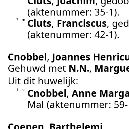
Cluts
,
Joachim
, gedo
(aktenummer:
35-1
).
Cluts
,
Franciscus
, ge
3.
m
(aktenummer:
42-1
).
Cnobbel
,
Joannes Henric
Gehuwd met
N.N.
,
Margue
Uit dit huwelijk:
Cnobbel
,
Anne Marga
1.
v
Mal
(aktenummer:
59-
Coenen
,
Barthelemi
.