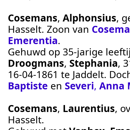
Cosemans
,
Alphonsius
, 
Hasselt
. Zoon van
Cosema
Emerentia
.
Gehuwd op 35-jarige leeft
Droogmans
,
Stephania
, 
16‑04‑1861
te
Jaddelt
. Doc
Baptiste
en
Severi
,
Anna M
Cosemans
,
Laurentius
, o
Hasselt
.