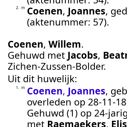
Coenen
,
Joannes
, ge
2.
m
(aktenummer:
57
).
Coenen
,
Willem
.
Gehuwd met
Jacobs
,
Beat
Zichen-Zussen-Bolder
.
Uit dit huwelijk:
Coenen
,
Joannes
, ge
1.
m
overleden op
28‑11‑1
Gehuwd (1) op 24-jarig
met
Raemaekers
,
Eli