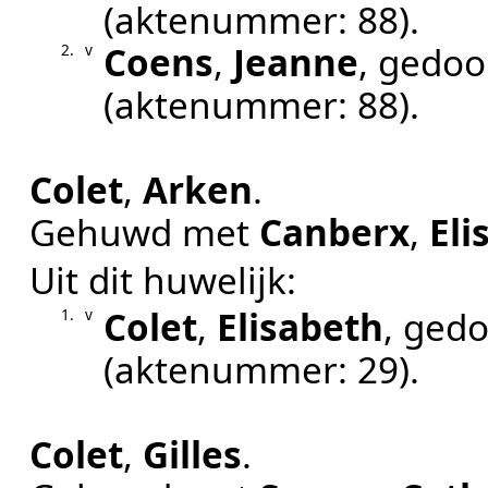
(aktenummer:
88
).
Coens
,
Jeanne
, gedo
2.
v
(aktenummer:
88
).
Colet
,
Arken
.
Gehuwd met
Canberx
,
Eli
Uit dit huwelijk:
Colet
,
Elisabeth
, ged
1.
v
(aktenummer:
29
).
Colet
,
Gilles
.