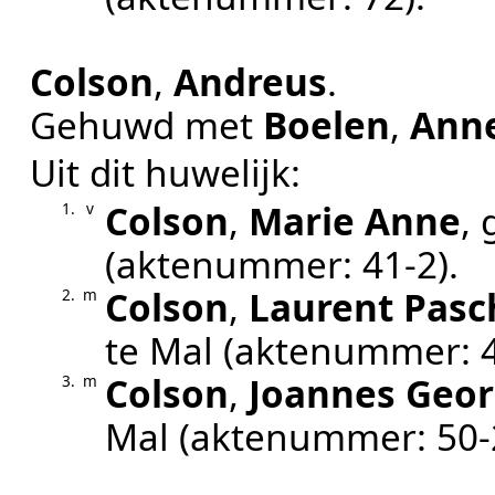
Colson
,
Andreus
.
Gehuwd met
Boelen
,
Anne
Uit dit huwelijk:
Colson
,
Marie Anne
,
1.
v
(aktenummer:
41-2
).
Colson
,
Laurent Pasc
2.
m
te
Mal
(aktenummer:
Colson
,
Joannes Geor
3.
m
Mal
(aktenummer:
50-