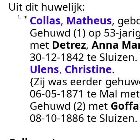
Uit dit huwelijk:
Collas
,
Matheus
, geb
1.
m
Gehuwd (1) op 53-jarig
met
Detrez
,
Anna Mar
30‑12‑1842
te
Sluizen
Ulens
,
Christine
.
{Zij was eerder gehuwd
06‑05‑1871
te
Mal
me
Gehuwd (2) met
Goffa
08‑10‑1886
te
Sluizen
.