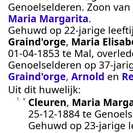
Genoelselderen
. Zoon va
Maria Margarita
.
Gehuwd op 22-jarige leeft
Graind'orge
,
Maria Elisab
01‑04‑1853
te
Mal
, overle
Genoelselderen
op 37-jarig
Graind'orge
,
Arnold
en
R
Uit dit huwelijk:
Cleuren
,
Maria Marga
1.
v
25‑12‑1884
te
Genoels
Gehuwd op 23-jarige l