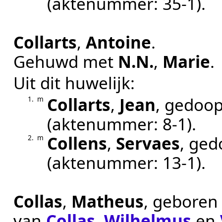
(aktenummer:
35-1
).
Collarts
,
Antoine
.
Gehuwd met
N.N.
,
Marie
.
Uit dit huwelijk:
Collarts
,
Jean
, gedoo
1.
m
(aktenummer:
8-1
).
Collens
,
Servaes
, ge
2.
m
(aktenummer:
13-1
).
Collas
,
Matheus
, geboren
van
Collas
,
Wilhelmus
en