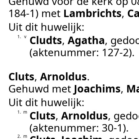
Gehuwd voor de kerk op
0
184-1
) met
Lambrichts
,
Ca
Uit dit huwelijk:
Cludts
,
Agatha
, gedo
1.
v
(aktenummer:
127-2
).
Cluts
,
Arnoldus
.
Gehuwd met
Joachims
,
Ma
Uit dit huwelijk:
Cluts
,
Arnoldus
, ged
1.
m
(aktenummer:
30-1
).
2.
m