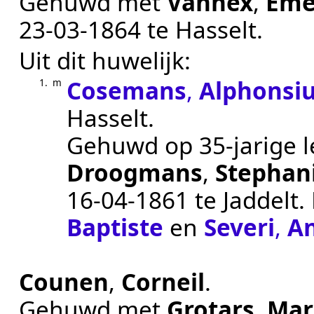
Gehuwd met
Vanhex
,
Eme
23‑03‑1864
te
Hasselt
.
Uit dit huwelijk:
Cosemans
,
Alphonsi
1.
m
Hasselt
.
Gehuwd op 35-jarige l
Droogmans
,
Stephan
16‑04‑1861
te
Jaddelt
.
Baptiste
en
Severi
,
An
Counen
,
Corneil
.
Gehuwd met
Grotars
,
Mar