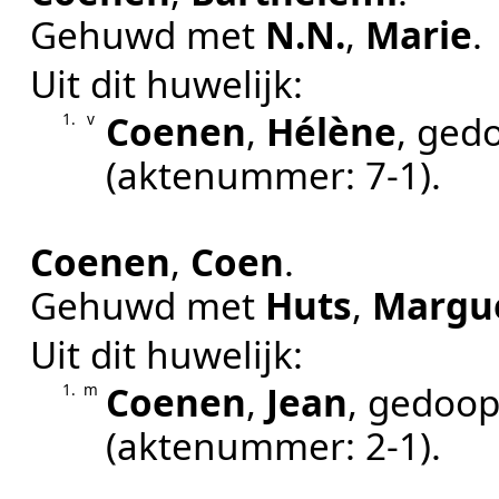
Gehuwd met
N.N.
,
Marie
.
Uit dit huwelijk:
Coenen
,
Hélène
, ged
1.
v
(aktenummer:
7-1
).
Coenen
,
Coen
.
Gehuwd met
Huts
,
Margue
Uit dit huwelijk:
Coenen
,
Jean
, gedoo
1.
m
(aktenummer:
2-1
).