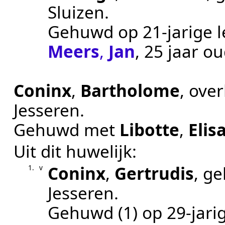
Sluizen
.
Gehuwd op 21-jarige l
Meers
,
Jan
, 25 jaar ou
Coninx
,
Bartholome
, ove
Jesseren
.
Gehuwd met
Libotte
,
Elis
Uit dit huwelijk:
Coninx
,
Gertrudis
, g
1.
v
Jesseren
.
Gehuwd (1) op 29-jarig