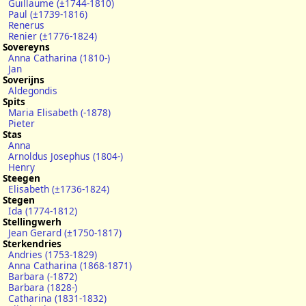
Guillaume (±1744-1810)
Paul (±1739-1816)
Renerus
Renier (±1776-1824)
Sovereyns
Anna Catharina (1810-)
Jan
Soverijns
Aldegondis
Spits
Maria Elisabeth (-1878)
Pieter
Stas
Anna
Arnoldus Josephus (1804-)
Henry
Steegen
Elisabeth (±1736-1824)
Stegen
Ida (1774-1812)
Stellingwerh
Jean Gerard (±1750-1817)
Sterkendries
Andries (1753-1829)
Anna Catharina (1868-1871)
Barbara (-1872)
Barbara (1828-)
Catharina (1831-1832)