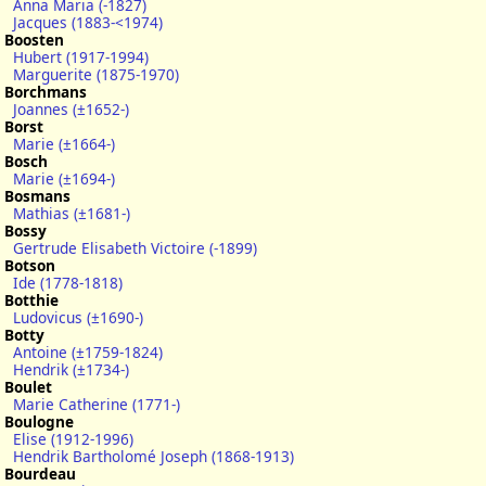
Anna Maria (-1827)
Jacques (1883-<1974)
Boosten
Hubert (1917-1994)
Marguerite (1875-1970)
Borchmans
Joannes (±1652-)
Borst
Marie (±1664-)
Bosch
Marie (±1694-)
Bosmans
Mathias (±1681-)
Bossy
Gertrude Elisabeth Victoire (-1899)
Botson
Ide (1778-1818)
Botthie
Ludovicus (±1690-)
Botty
Antoine (±1759-1824)
Hendrik (±1734-)
Boulet
Marie Catherine (1771-)
Boulogne
Elise (1912-1996)
Hendrik Bartholomé Joseph (1868-1913)
Bourdeau