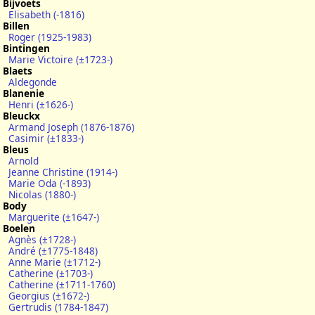
Bijvoets
Elisabeth (-1816)
Billen
Roger (1925-1983)
Bintingen
Marie Victoire (±1723-)
Blaets
Aldegonde
Blanenie
Henri (±1626-)
Bleuckx
Armand Joseph (1876-1876)
Casimir (±1833-)
Bleus
Arnold
Jeanne Christine (1914-)
Marie Oda (-1893)
Nicolas (1880-)
Body
Marguerite (±1647-)
Boelen
Agnès (±1728-)
André (±1775-1848)
Anne Marie (±1712-)
Catherine (±1703-)
Catherine (±1711-1760)
Georgius (±1672-)
Gertrudis (1784-1847)