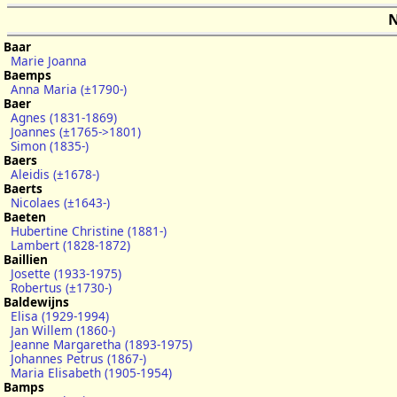
N
Baar
Marie Joanna
Baemps
Anna Maria (±1790-)
Baer
Agnes (1831-1869)
Joannes (±1765->1801)
Simon (1835-)
Baers
Aleidis (±1678-)
Baerts
Nicolaes (±1643-)
Baeten
Hubertine Christine (1881-)
Lambert (1828-1872)
Baillien
Josette (1933-1975)
Robertus (±1730-)
Baldewijns
Elisa (1929-1994)
Jan Willem (1860-)
Jeanne Margaretha (1893-1975)
Johannes Petrus (1867-)
Maria Elisabeth (1905-1954)
Bamps