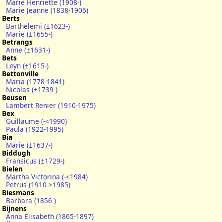
Marie Henriette (1908-)
Marie Jeanne (1838-1906)
Berts
Barthelemi (±1623-)
Marie (±1655-)
Betrangs
Anne (±1631-)
Bets
Leyn (±1615-)
Bettonville
Maria (1778-1841)
Nicolas (±1739-)
Beusen
Lambert Renier (1910-1975)
Bex
Guillaume (-<1990)
Paula (1922-1995)
Bia
Marie (±1637-)
Biddugh
Fransicus (±1729-)
Bielen
Martha Victorina (-<1984)
Petrus (1910->1985)
Biesmans
Barbara (1856-)
Bijnens
Anna Elisabeth (1865-1897)