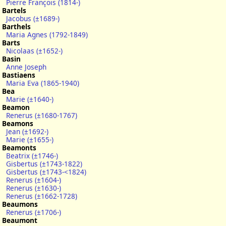
Pierre François (1814-)
Bartels
Jacobus (±1689-)
Barthels
Maria Agnes (1792-1849)
Barts
Nicolaas (±1652-)
Basin
Anne Joseph
Bastiaens
Maria Eva (1865-1940)
Bea
Marie (±1640-)
Beamon
Renerus (±1680-1767)
Beamons
Jean (±1692-)
Marie (±1655-)
Beamonts
Beatrix (±1746-)
Gisbertus (±1743-1822)
Gisbertus (±1743-<1824)
Renerus (±1604-)
Renerus (±1630-)
Renerus (±1662-1728)
Beaumons
Renerus (±1706-)
Beaumont