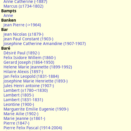
Anne Catherine (-1887)
Marcus (±1734-1802)
Bampts
Anne
Banken
Jean Pierre (->1964)
Bar
Jean Nicolas (±1879-)
Jean Paul Constant (1903-)
Josephine Catherine Amandine (1907-1907)
Baré
Désiré Paul (1892-)
Felix Isidore Willem (1860-)
Gerard Joseph (1864-1950)
Helene Marie Jeannette (1899-1992)
Hilaire Alexis (1897-)
Jan Felix Leopold (1831-1884)
Josephine Marie Henriette (1893-)
Jules Henri antoine (1907-)
Lambert (±1780-<1830)
Lambert (1805-)
Lambert (1831-1831)
Leontine (1900-)
Marguerite Emilie Eugenie (1909-)
Marie Ailie (1902-)
Marie Jeanne (±1861-)
Pierre (1847-)
Pierre Felix Pascal (1914-2004)