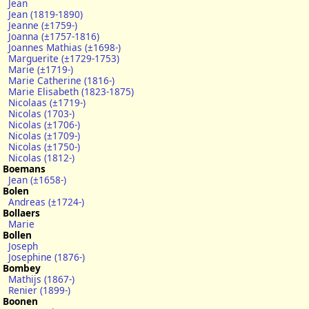
Jean
Jean (1819-1890)
Jeanne (±1759-)
Joanna (±1757-1816)
Joannes Mathias (±1698-)
Marguerite (±1729-1753)
Marie (±1719-)
Marie Catherine (1816-)
Marie Elisabeth (1823-1875)
Nicolaas (±1719-)
Nicolas (1703-)
Nicolas (±1706-)
Nicolas (±1709-)
Nicolas (±1750-)
Nicolas (1812-)
Boemans
Jean (±1658-)
Bolen
Andreas (±1724-)
Bollaers
Marie
Bollen
Joseph
Josephine (1876-)
Bombey
Mathijs (1867-)
Renier (1899-)
Boonen