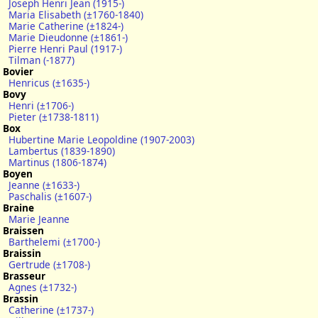
Joseph Henri Jean (1915-)
Maria Elisabeth (±1760-1840)
Marie Catherine (±1824-)
Marie Dieudonne (±1861-)
Pierre Henri Paul (1917-)
Tilman (-1877)
Bovier
Henricus (±1635-)
Bovy
Henri (±1706-)
Pieter (±1738-1811)
Box
Hubertine Marie Leopoldine (1907-2003)
Lambertus (1839-1890)
Martinus (1806-1874)
Boyen
Jeanne (±1633-)
Paschalis (±1607-)
Braine
Marie Jeanne
Braissen
Barthelemi (±1700-)
Braissin
Gertrude (±1708-)
Brasseur
Agnes (±1732-)
Brassin
Catherine (±1737-)