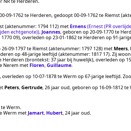
er NR te
Herderen
.
00‑09‑1762
te
Herderen
, gedoopt
00‑09‑1762
te
Riemst
(ak
st
(aktenummer:
1794 112
) met
Ernens
(Ernest (PR overlijd
ijden echtgenote))
,
Joannes
, geboren op
20‑09‑1770
te
Her
:
1770 09
), overleden op
23‑01‑1862
te
Herderen
op 91-jarig
p
26‑09‑1797
te
Riemst
(aktenummer:
1797 128
) met
Meers
,
rderen
op 48-jarige leeftijd (aktenummer:
1817 17
). Zij wo
e
Herderen
(brontekst:
37 jaar bij huwelijk
), overleden op
15
e
Nerem
met
Floren
,
Guillaume
.
, overleden op
10‑07‑1878
te
Werm
op 67-jarige leeftijd. Z
et
Peters
,
Gertrude
, 26 jaar oud, geboren op
16‑09‑1812
te
te
Werm
.
e
Werm
met
Jamart
,
Hubert
, 24 jaar oud.