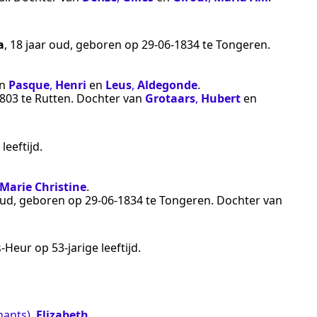
a
, 18 jaar oud, geboren op
29‑06‑1834
te
Tongeren
.
an
Pasque
,
Henri
en
Leus
,
Aldegonde
.
1803
te
Rutten
. Dochter van
Grotaars
,
Hubert
en
leeftijd.
Marie Christine
.
 oud, geboren op
29‑06‑1834
te
Tongeren
. Dochter van
s-Heur
op 53-jarige leeftijd.
nants)
,
Elizabeth
.