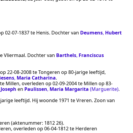
 op
02‑07‑1837
te
Henis
. Dochter van
Deumens
,
Hubert
te
Vliermaal
. Dochter van
Barthels
,
Franciscus
n op
22‑08‑2008
te
Tongeren
op 80-jarige leeftijd,
iesens
,
Maria Catharina
.
te
Millen
, overleden op
02‑09‑2004
te
Millen
op 83-
 Joseph
en
Paulissen
,
Maria Margarita
(Marguerite)
.
jarige leeftijd. Hij woonde
1971
te
Vreren
. Zoon van
eren
(aktenummer:
1812 26
).
deren
, overleden op
06‑04‑1812
te
Herderen