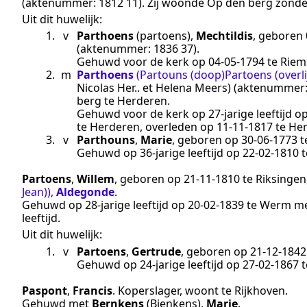
(aktenummer:
1812 11
). Zij woonde Op den berg zond
Uit dit huwelijk:
1.
v
Parthoens
(partoens)
,
Mechtildis
, geboren
(aktenummer:
1836 37
).
Gehuwd voor de kerk op
04‑05‑1794
te
Riem
2.
m
Parthoens
(Partouns (doop)Partoens (overl
Nicolas Her.. et Helena Meers)
(aktenummer
berg te
Herderen
.
Gehuwd voor de kerk op 27-jarige leeftijd o
te
Herderen
, overleden op
11‑11‑1817
te
He
3.
v
Parthouns
,
Marie
, geboren op
30‑06‑1773
t
Gehuwd op 36-jarige leeftijd op
22‑02‑1810
t
Partoens
,
Willem
, geboren op
21‑11‑1810
te
Riksingen
Jean))
,
Aldegonde
.
Gehuwd op 28-jarige leeftijd op
20‑02‑1839
te
Werm
m
leeftijd.
Uit dit huwelijk:
1.
v
Partoens
,
Gertrude
, geboren op
21‑12‑1842
Gehuwd op 24-jarige leeftijd op
27‑02‑1867
t
Paspont
,
Francis
.
Koperslager
, woont te
Rijkhoven
.
Gehuwd met
Bernkens
(Bienkens)
,
Marie
.