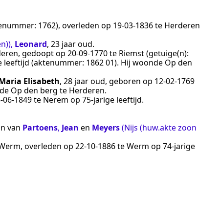
tenummer:
1762
), overleden op
19‑03‑1836
te
Herderen
en))
,
Leonard
, 23 jaar oud.
deren
, gedoopt op
20‑09‑1770
te
Riemst
(getuige(n):
e leeftijd (aktenummer:
1862 01
). Hij woonde Op den
Maria Elisabeth
, 28 jaar oud, geboren op
12‑02‑1769
onde Op den berg te
Herderen
.
‑06‑1849
te
Nerem
op 75-jarige leeftijd.
oon van
Partoens
,
Jean
en
Meyers
(Nijs (huw.akte zoon
Werm
, overleden op
22‑10‑1886
te
Werm
op 74-jarige