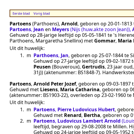
Eerste blad
Vorig blad
Partoens
(Parthoens)
,
Arnold
, geboren op
20‑01‑1813
Partoens
,
Jean
en
Meyers
(Nijs (huw.akte zoon Jean))
,
Gehuwd op 28-jarige leeftijd op
05‑05‑1841
te
's Heren
Parthoens, Margaretha Snellinx
) met
Gommar
,
Maria 
Uit dit huwelijk:
1.
m
Parthoens
,
Jan
, geboren op
25‑07‑1844
te
S
Gehuwd op 27-jarige leeftijd op
09‑02‑1872
t
Peusen
(Bouveroux)
,
Gertrudis
, 23 jaar ou
31j))
(aktenummer:
BS1848-7
).
Handwerkster
Partoens
,
Arnold Peter Jozef
, geboren op
09‑03‑1897
Gehuwd met
Liesens
,
Maria Catharina
, geboren op
0
(aktenummer:
BS1903-22
), overleden op
23‑02‑1960
te
Uit dit huwelijk:
1.
m
Partoens
,
Pierre Ludovicus Hubert
, gebor
Gehuwd met
Renard
,
Bertha
, geboren op
0
2.
m
Partoens
,
Ludovicus Lambert Arnold
(Loui
leeftijd, begraven op
29‑08‑2008
te
Millen
. H
Gehuwd op 24-jarige leeftijd op
09‑05‑1952
t