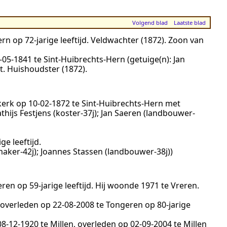
Volgend blad
Laatste blad
ern
op 72-jarige leeftijd.
Veldwachter (1872)
. Zoon van
‑05‑1841
te
Sint-Huibrechts-Hern
(getuige(n):
Jan
t
.
Huishoudster (1872)
.
kerk op
10‑02‑1872
te
Sint-Huibrechts-Hern
met
thijs Festjens (koster-37j); Jan Saeren (landbouwer-
ge leeftijd.
aker-42j); Joannes Stassen (landbouwer-38j))
eren
op 59-jarige leeftijd. Hij woonde
1971
te
Vreren
.
, overleden op
22‑08‑2008
te
Tongeren
op 80-jarige
08‑12‑1920
te
Millen
, overleden op
02‑09‑2004
te
Millen