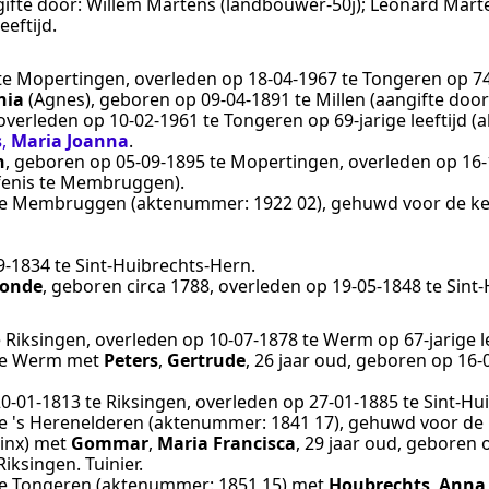
ifte door:
Willem Martens (landbouwer-50j); Leonard Marte
eeftijd.
te
Mopertingen
, overleden op
18‑04‑1967
te
Tongeren
op 74
nia
(Agnes)
, geboren op
09‑04‑1891
te
Millen
(aangifte door
 overleden op
10‑02‑1961
te
Tongeren
op 69-jarige leeftijd
s
,
Maria Joanna
.
h
, geboren op
05‑09‑1895
te
Mopertingen
, overleden op
16‑
fenis te Membruggen
).
e
Membruggen
(aktenummer:
1922 02
), gehuwd voor de k
9‑1834
te
Sint-Huibrechts-Hern
.
gonde
, geboren
circa 1788
, overleden op
19‑05‑1848
te
Sint
e
Riksingen
, overleden op
10‑07‑1878
te
Werm
op 67-jarige le
e
Werm
met
Peters
,
Gertrude
, 26 jaar oud, geboren op
16‑
20‑01‑1813
te
Riksingen
, overleden op
27‑01‑1885
te
Sint-Hu
e
's Herenelderen
(aktenummer:
1841 17
), gehuwd voor de
inx
) met
Gommar
,
Maria Francisca
, 29 jaar oud, geboren
Riksingen
.
Tuinier
.
e
Tongeren
(aktenummer:
1851 15
) met
Houbrechts
,
Anna 