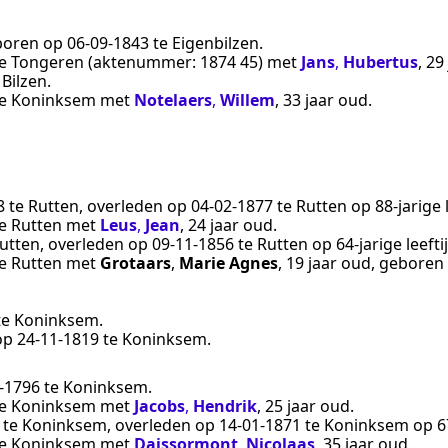
boren op
06‑09‑1843
te
Eigenbilzen
.
e
Tongeren
(aktenummer:
1874 45
) met
Jans
,
Hubertus
, 29
e
Bilzen
.
e
Koninksem
met
Notelaers
,
Willem
, 33 jaar oud.
8
te
Rutten
, overleden op
04‑02‑1877
te
Rutten
op 88-jarige l
e
Rutten
met
Leus
,
Jean
, 24 jaar oud.
utten
, overleden op
09‑11‑1856
te
Rutten
op 64-jarige leeftij
e
Rutten
met
Grotaars
,
Marie Agnes
, 19 jaar oud, gebore
te
Koninksem
.
 op
24‑11‑1819
te
Koninksem
.
‑1796
te
Koninksem
.
e
Koninksem
met
Jacobs
,
Hendrik
, 25 jaar oud.
te
Koninksem
, overleden op
14‑01‑1871
te
Koninksem
op 67
e
Koninksem
met
Daissormont
,
Nicolaas
, 35 jaar oud.