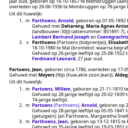
jaar oud, geboren op
16‑10‑1857
te
Membruggen
(aang
overleden op
26‑06‑1936
te
Membruggen
op 78-jarige l
Uit dit huwelijk:
1.
m
Parthoens
,
Arnold
, geboren op
01‑05‑1892
Gehuwd met
Dehareng
,
Maria Agnes Anto
(landbouwer-30j))
(aktenummer:
BS1891-7
),
Lambert Bertrand Joseph
en
Coenegracht
2.
v
Parthoens
(Partoens (bidprentje))
,
Elisabet
18‑10‑1980
te
Mal
(brontekst:
waarna begra
Gehuwd op 26-jarige leeftijd op
25‑08‑1922
t
Ferdinand Leonard
, 27 jaar oud.
Partoens
,
Jean
, geboren
circa 1786
, overleden op
17‑0
Gehuwd met
Meyers
(Nijs (huw.akte zoon Jean))
,
Alde
Uit dit huwelijk:
1.
m
Partoens
,
Willem
, geboren op
21‑11‑1810
t
Gehuwd op 28-jarige leeftijd op
20‑02‑1839
t
74-jarige leeftijd.
2.
m
Partoens
(Parthoens)
,
Arnold
, geboren op
Gehuwd op 28-jarige leeftijd op
05‑05‑1841
t
(getuige(n):
Jan Parthoens, Margaretha Snell
3.
m
Parthoens
,
Jean
, geboren op
13‑12‑1815
te
Gehuwd op 35-jarige leeftijd op
19‑03‑1851
t