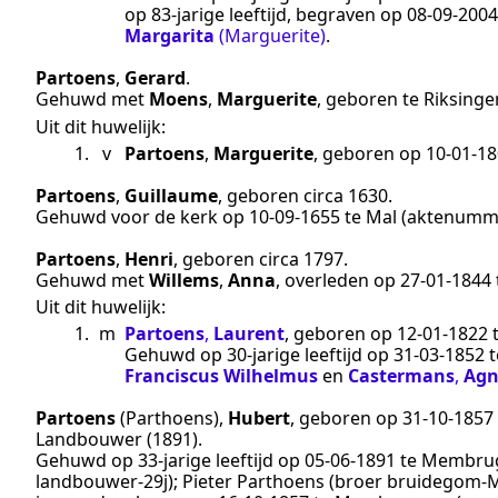
op 83-jarige leeftijd, begraven op
08‑09‑2004
Margarita
(Marguerite)
.
Partoens
,
Gerard
.
Gehuwd met
Moens
,
Marguerite
, geboren te
Riksinge
Uit dit huwelijk:
1.
v
Partoens
,
Marguerite
, geboren op
10‑01‑1
Partoens
,
Guillaume
, geboren
circa 1630
.
Gehuwd voor de kerk op
10‑09‑1655
te
Mal
(aktenumm
Partoens
,
Henri
, geboren
circa 1797
.
Gehuwd met
Willems
,
Anna
, overleden op
27‑01‑1844
Uit dit huwelijk:
1.
m
Partoens
,
Laurent
, geboren op
12‑01‑1822
Gehuwd op 30-jarige leeftijd op
31‑03‑1852
t
Franciscus Wilhelmus
en
Castermans
,
Agn
Partoens
(Parthoens)
,
Hubert
, geboren op
31‑10‑1857
Landbouwer (1891)
.
Gehuwd op 33-jarige leeftijd op
05‑06‑1891
te
Membru
landbouwer-29j); Pieter Parthoens (broer bruidegom-M