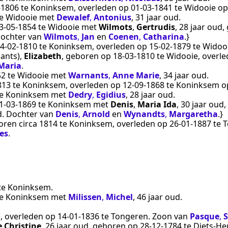
‑1806
te
Koninksem
, overleden op
01‑03‑1841
te
Widooie
op 
e
Widooie
met
Dewalef
,
Antonius
, 31 jaar oud.
3‑05‑1854
te
Widooie
met
Wilmots
,
Gertrudis
, 28 jaar oud
 Dochter van
Wilmots
,
Jan
en
Coenen
,
Catharina
.}
4‑02‑1810
te
Koninksem
, overleden op
15‑02‑1879
te
Widoo
ants)
,
Elizabeth
, geboren op
18‑03‑1810
te
Widooie
, overl
Maria
.
52
te
Widooie
met
Warnants
,
Anne Marie
, 34 jaar oud.
813
te
Koninksem
, overleden op
12‑09‑1868
te
Koninksem
op
e
Koninksem
met
Dedry
,
Egidius
, 28 jaar oud.
1‑03‑1869
te
Koninksem
met
Denis
,
Maria Ida
, 30 jaar oud
jd. Dochter van
Denis
,
Arnold
en
Wynandts
,
Margaretha
.}
boren
circa 1814
te
Koninksem
, overleden op
26‑01‑1887
te
T
es
.
te
Koninksem
.
e
Koninksem
met
Milissen
,
Michel
, 46 jaar oud.
e
, overleden op
14‑01‑1836
te
Tongeren
. Zoon van
Pasque
,
 Christine
, 26 jaar oud, geboren op
28‑12‑1784
te
Diets-He