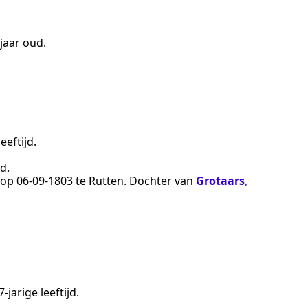
 jaar oud.
eeftijd.
d.
n op
06‑09‑1803
te
Rutten
. Dochter van
Grotaars
,
-jarige leeftijd.