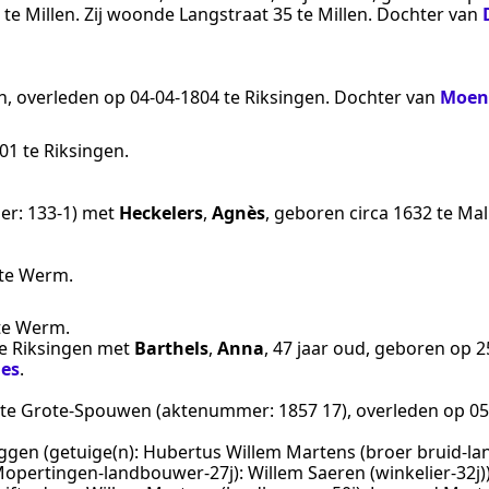
te
Millen
. Zij woonde Langstraat 35 te
Millen
. Dochter van
n
, overleden op
04‑04‑1804
te
Riksingen
. Dochter van
Moen
801
te
Riksingen
.
er:
133-1
) met
Heckelers
,
Agnès
, geboren
circa 1632
te
Mal
te
Werm
.
te
Werm
.
e
Riksingen
met
Barthels
,
Anna
, 47 jaar oud, geboren op
2
es
.
te
Grote-Spouwen
(aktenummer:
1857 17
), overleden op
05
ggen
(getuige(n):
Hubertus Willem Martens (broer bruid-lan
opertingen-landbouwer-27j): Willem Saeren (winkelier-32j)