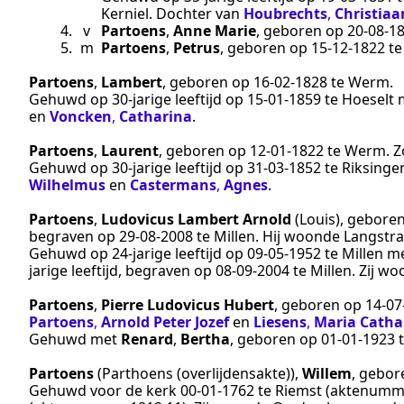
Kerniel
. Dochter van
Houbrechts
,
Christiaa
4.
v
Partoens
,
Anne Marie
, geboren op
20‑08‑1
5.
m
Partoens
,
Petrus
, geboren op
15‑12‑1822
t
Partoens
,
Lambert
, geboren op
16‑02‑1828
te
Werm
.
Gehuwd op 30-jarige leeftijd op
15‑01‑1859
te
Hoeselt
en
Voncken
,
Catharina
.
Partoens
,
Laurent
, geboren op
12‑01‑1822
te
Werm
. 
Gehuwd op 30-jarige leeftijd op
31‑03‑1852
te
Riksinge
Wilhelmus
en
Castermans
,
Agnes
.
Partoens
,
Ludovicus Lambert Arnold
(Louis)
, gebore
begraven op
29‑08‑2008
te
Millen
. Hij woonde Langstra
Gehuwd op 24-jarige leeftijd op
09‑05‑1952
te
Millen
m
jarige leeftijd, begraven op
08‑09‑2004
te
Millen
. Zij w
Partoens
,
Pierre Ludovicus Hubert
, geboren op
14‑07
Partoens
,
Arnold Peter Jozef
en
Liesens
,
Maria Catha
Gehuwd met
Renard
,
Bertha
, geboren op
01‑01‑1923
Partoens
(Parthoens (overlijdensakte))
,
Willem
, gebo
Gehuwd voor de kerk
00‑01‑1762
te
Riemst
(aktenumm