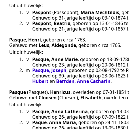
Uit dit huwelijk:
1.
v
Paspont
(Passepont)
,
Maria Mechtildis
, ge
Gehuwd op 31-jarige leeftijd op
03‑10‑1874
t
2.
v
Paspont
,
Beatrix
, geboren op
13‑01‑1846
t
Gehuwd op 21-jarige leeftijd op
09‑10‑1867
t
Pasque
,
Henri
, geboren
circa 1763
.
Gehuwd met
Leus
,
Aldegonde
, geboren
circa 1765
.
Uit dit huwelijk:
1.
v
Pasque
,
Anne Marie
, geboren op
18‑09‑178
Gehuwd op 23-jarige leeftijd op
20‑06‑1812
t
2.
m
Pasque
,
Joseph
, geboren op
02‑08‑1792
te
R
Gehuwd op 30-jarige leeftijd op
23‑06‑1823
t
Hubert
en
Berrden
,
Anne Catharin
.
Pasque
(Pasquet)
,
Henricus
, overleden op
07‑01‑1851
Gehuwd met
Cloosen
(Cloesen)
,
Elisabeth
, overleden
Uit dit huwelijk:
1.
v
Pacque
,
Anna Catherina
, geboren op
13‑03
Gehuwd op 26-jarige leeftijd op
07‑09‑1822
t
2.
v
Paque
,
Anna Maria
, geboren op
24‑11‑1803
Gehuwd op 26-jarige leeftijd op
13‑05‑1830
t