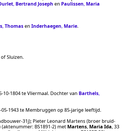
Durlet
,
Bertrand Joseph
en
Paulissen
,
Maria
s
,
Thomas
en
Inderhaegen
,
Marie
.
 of Sluizen
.
5‑10‑1804
te
Vliermaal
. Dochter van
Barthels
,
‑05‑1943
te
Membruggen
op 85-jarige leeftijd.
dbouwer-31j); Pieter Leonard Martens (broer bruid-
) (aktenummer:
BS1891-2
) met
Martens
,
Maria Ida
, 33