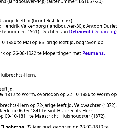
ns (landbouwer-44j))
(aktenummer:
BS1857-20
),
-jarige leeftijd (brontekst:
kliniek
).
:
Hendrik Valkenborg (landbouwer-30j); Antoon Durlet
 (aktenummer:
1961
). Dochter van
Deharent
(Dehareng)
,
10‑1980
te
Mal
op 85-jarige leeftijd, begraven op
erk op
26‑08‑1922
te
Mopertingen
met
Peumans
,
-Huibrechts-Hern
.
eftijd.
09‑1812
te
Werm
, overleden op
22‑10‑1886
te
Werm
op
ibrechts-Hern
op 72-jarige leeftijd.
Veldwachter (1872)
.
 kerk op
06‑05‑1841
te
Sint-Huibrechts-Hern
 op
09‑10‑1811
te
Maastricht
.
Huishoudster (1872)
.
Elisabetha
, 32 jaar oud, geboren op
28‑02‑1819
te