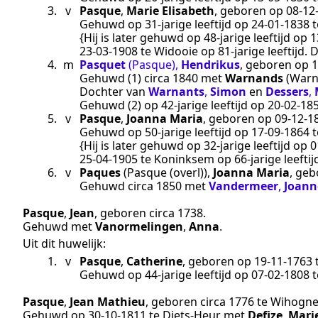
3.
v
Pasque
,
Marie Elisabeth
, geboren op
08‑12
Gehuwd op 31-jarige leeftijd op
24‑01‑1838
t
{Hij is later gehuwd op 48-jarige leeftijd op
1
23‑03‑1908
te
Widooie
op 81-jarige leeftijd.
4.
m
Pasquet
(Pasque)
,
Hendrikus
, geboren op
1
Gehuwd (1)
circa 1840
met
Warnands
(Warn
Dochter van
Warnants
,
Simon
en
Dessers
,
Gehuwd (2) op 42-jarige leeftijd op
20‑02‑18
5.
v
Pasque
,
Joanna Maria
, geboren op
09‑12‑1
Gehuwd op 50-jarige leeftijd op
17‑09‑1864
t
{Hij is later gehuwd op 32-jarige leeftijd op
0
25‑04‑1905
te
Koninksem
op 66-jarige leefti
6.
v
Paques
(Pasque (overl))
,
Joanna Maria
, ge
Gehuwd
circa 1850
met
Vandermeer
,
Joann
Pasque
,
Jean
, geboren
circa 1738
.
Gehuwd met
Vanormelingen
,
Anna
.
Uit dit huwelijk:
1.
v
Pasque
,
Catherine
, geboren op
19‑11‑1763
Gehuwd op 44-jarige leeftijd op
07‑02‑1808
t
Pasque
,
Jean Mathieu
, geboren
circa 1776
te
Wihogn
Gehuwd op
30‑10‑1811
te
Diets-Heur
met
Defize
,
Marie