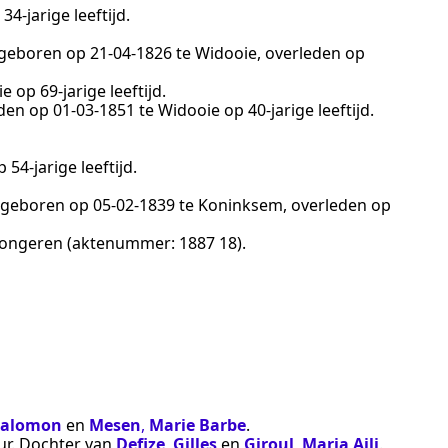
34-jarige leeftijd.
, geboren op
21‑04‑1826
te
Widooie
, overleden op
ie
op 69-jarige leeftijd.
eden op
01‑03‑1851
te
Widooie
op 40-jarige leeftijd.
 54-jarige leeftijd.
, geboren op
05‑02‑1839
te
Koninksem
, overleden op
ongeren
(aktenummer:
1887 18
).
Salomon
en
Mesen
,
Marie Barbe
.
ur
. Dochter van
Defize
,
Gilles
en
Giroul
,
Maria Aili
.