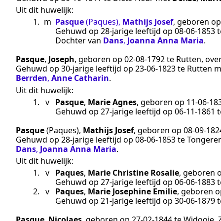
Uit dit huwelijk:
1.
m
Pasque
(Paques)
,
Mathijs Josef
, geboren o
Gehuwd op 28-jarige leeftijd op
08‑06‑1853
t
Dochter van
Dans
,
Joanna Anna Maria
.
Pasque
,
Joseph
, geboren op
02‑08‑1792
te
Rutten
, ove
Gehuwd op 30-jarige leeftijd op
23‑06‑1823
te
Rutten
m
Berrden
,
Anne Catharin
.
Uit dit huwelijk:
1.
v
Pasque
,
Marie Agnes
, geboren op
11‑06‑18
Gehuwd op 27-jarige leeftijd op
06‑11‑1861
t
Pasque
(Paques)
,
Mathijs Josef
, geboren op
08‑09‑182
Gehuwd op 28-jarige leeftijd op
08‑06‑1853
te
Tongere
Dans
,
Joanna Anna Maria
.
Uit dit huwelijk:
1.
v
Paques
,
Marie Christine Rosalie
, geboren 
Gehuwd op 27-jarige leeftijd op
06‑06‑1883
t
2.
v
Paques
,
Marie Josephine Emilie
, geboren 
Gehuwd op 21-jarige leeftijd op
30‑06‑1879
t
Pasque
,
Nicolaes
, geboren op
27‑02‑1844
te
Widooie
.