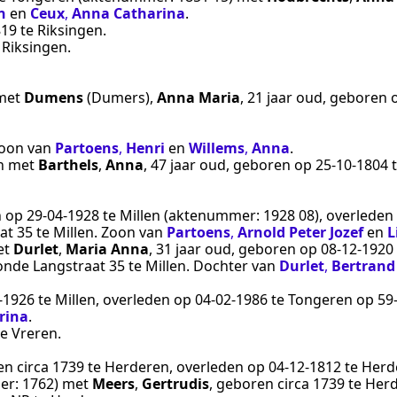
n
en
Ceux
,
Anna Catharina
.
819
te
Riksingen
.
e
Riksingen
.
met
Dumens
(Dumers)
,
Anna Maria
, 21 jaar oud, geboren
Zoon van
Partoens
,
Henri
en
Willems
,
Anna
.
n
met
Barthels
,
Anna
, 47 jaar oud, geboren op
25‑10‑1804
n op
29‑04‑1928
te
Millen
(aktenummer:
1928 08
), overlede
at 35 te
Millen
. Zoon van
Partoens
,
Arnold Peter Jozef
en
L
et
Durlet
,
Maria Anna
, 31 jaar oud, geboren op
08‑12‑1920
oonde Langstraat 35 te
Millen
. Dochter van
Durlet
,
Bertrand
‑1926
te
Millen
, overleden op
04‑02‑1986
te
Tongeren
op 59-
rina
.
te
Vreren
.
ren
circa 1739
te
Herderen
, overleden op
04‑12‑1812
te
Herd
er:
1762
) met
Meers
,
Gertrudis
, geboren
circa 1739
te
Her