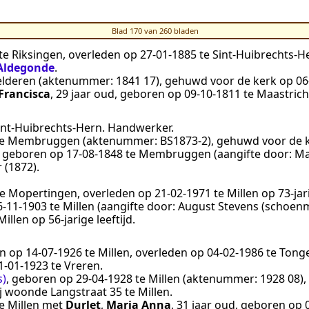
Blad 170 van 260 bladen
te
Riksingen
, overleden op
27‑01‑1885
te
Sint-Huibrechts-H
Aldegonde
.
elderen
(aktenummer:
1841 17
), gehuwd voor de kerk op
06
Francisca
, 29 jaar oud, geboren op
09‑10‑1811
te
Maastrich
int-Huibrechts-Hern
.
Handwerker
.
e
Membruggen
(aktenummer:
BS1873-2
), gehuwd voor de 
d, geboren op
17‑08‑1848
te
Membruggen
(aangifte door:
Ma
 (1872)
.
te
Mopertingen
, overleden op
21‑02‑1971
te
Millen
op 73-jari
6‑11‑1903
te
Millen
(aangifte door:
August Stevens (schoenm
Millen
op 56-jarige leeftijd.
en op
14‑07‑1926
te
Millen
, overleden op
04‑02‑1986
te
Tong
1‑01‑1923
te
Vreren
.
s)
, geboren op
29‑04‑1928
te
Millen
(aktenummer:
1928 08
)
ij woonde Langstraat 35 te
Millen
.
e
Millen
met
Durlet
,
Maria Anna
, 31 jaar oud, geboren op