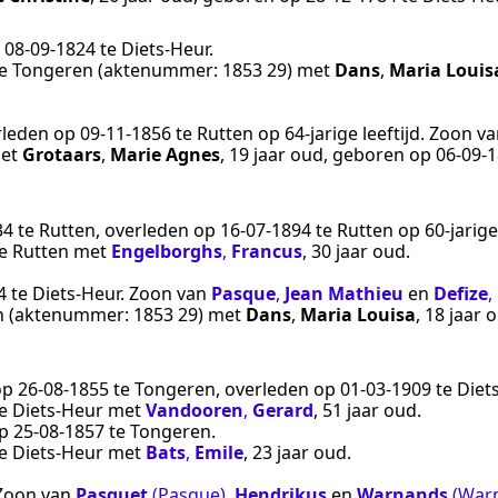
p
08‑09‑1824
te
Diets-Heur
.
e
Tongeren
(aktenummer:
1853 29
) met
Dans
,
Maria Louis
rleden op
09‑11‑1856
te
Rutten
op 64-jarige leeftijd. Zoon v
et
Grotaars
,
Marie Agnes
, 19 jaar oud, geboren op
06‑09‑
34
te
Rutten
, overleden op
16‑07‑1894
te
Rutten
op 60-jarige 
e
Rutten
met
Engelborghs
,
Francus
, 30 jaar oud.
4
te
Diets-Heur
. Zoon van
Pasque
,
Jean Mathieu
en
Defize
,
n
(aktenummer:
1853 29
) met
Dans
,
Maria Louisa
, 18 jaar
op
26‑08‑1855
te
Tongeren
, overleden op
01‑03‑1909
te
Diet
e
Diets-Heur
met
Vandooren
,
Gerard
, 51 jaar oud.
op
25‑08‑1857
te
Tongeren
.
e
Diets-Heur
met
Bats
,
Emile
, 23 jaar oud.
 Zoon van
Pasquet
(Pasque)
,
Hendrikus
en
Warnands
(War