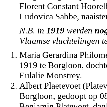
Florent Constant Hoorelb
Ludovica Sabbe, naaister
N.B. in
1919
werden
nog
Vlaamse vluchtelingen t
Maria Gerardina Philome
1919 te Borgloon, dochte
Eulalie Monstrey.
Albert Plaetevoet (Plate
Borgloon, gedoopt op 0
Benjamin Platevoet, dag