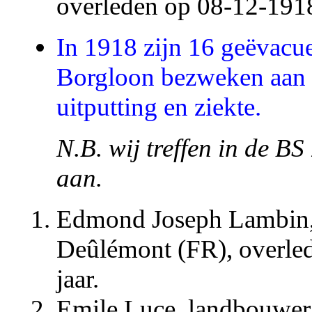
overleden op 08-12-191
In 1918 zijn 16 geëvacue
Borgloon bezweken aan 
uitputting en ziekte.
N.B. wij treffen in de BS
aan.
Edmond Joseph Lambin, 
Deûlémont (FR), overle
jaar.
Emile Luce, landbouwer,