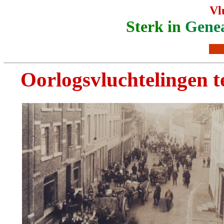
Vl
Sterk in
Genea
Oorlogsvluchtelingen 