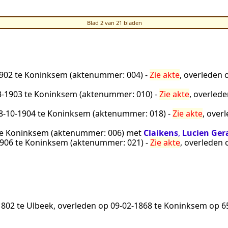
Blad 2 van 21 bladen
1902
te
Koninksem
(aktenummer:
004
) -
Zie akte
, overleden
3‑1903
te
Koninksem
(aktenummer:
010
) -
Zie akte
, overled
8‑10‑1904
te
Koninksem
(aktenummer:
018
) -
Zie akte
, over
e
Koninksem
(aktenummer:
006
) met
Claikens
,
Lucien Ger
1906
te
Koninksem
(aktenummer:
021
) -
Zie akte
, overleden
1802
te
Ulbeek
, overleden op
09‑02‑1868
te
Koninksem
op 65