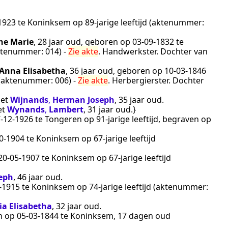
1923
te
Koninksem
op 89-jarige leeftijd (aktenummer:
ne Marie
, 28 jaar oud, geboren op
03‑09‑1832
te
(aktenummer:
014
) -
Zie akte
.
Handwerkster
. Dochter van
Anna Elisabetha
, 36 jaar oud, geboren op
10‑03‑1846
d (aktenummer:
006
) -
Zie akte
.
Herbergierster
. Dochter
et
Wijnands
,
Herman Joseph
, 35 jaar oud.
et
Wynands
,
Lambert
, 31 jaar oud.}
‑12‑1926
te
Tongeren
op 91-jarige leeftijd, begraven op
0‑1904
te
Koninksem
op 67-jarige leeftijd
20‑05‑1907
te
Koninksem
op 67-jarige leeftijd
seph
, 46 jaar oud.
‑1915
te
Koninksem
op 74-jarige leeftijd (aktenummer:
ia Elisabetha
, 32 jaar oud.
en op
05‑03‑1844
te
Koninksem
, 17 dagen oud