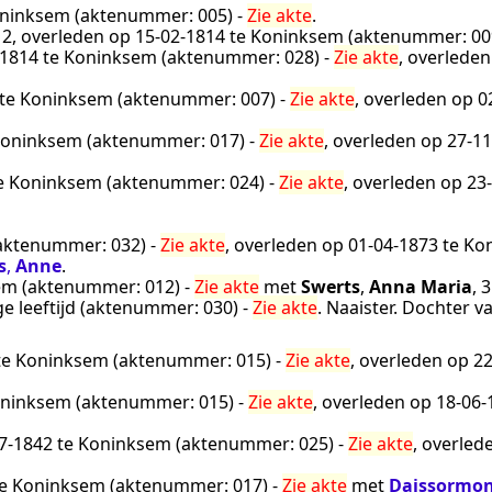
ninksem
(aktenummer:
005
) -
Zie akte
.
12
, overleden op
15‑02‑1814
te
Koninksem
(aktenummer:
00
‑1814
te
Koninksem
(aktenummer:
028
) -
Zie akte
, overlede
te
Koninksem
(aktenummer:
007
) -
Zie akte
, overleden op
0
oninksem
(aktenummer:
017
) -
Zie akte
, overleden op
27‑11
e
Koninksem
(aktenummer:
024
) -
Zie akte
, overleden op
23
aktenummer:
032
) -
Zie akte
, overleden op
01‑04‑1873
te
Ko
s
,
Anne
.
em
(aktenummer:
012
) -
Zie akte
met
Swerts
,
Anna Maria
, 
ge leeftijd (aktenummer:
030
) -
Zie akte
.
Naaister
. Dochter v
te
Koninksem
(aktenummer:
015
) -
Zie akte
, overleden op
22
ninksem
(aktenummer:
015
) -
Zie akte
, overleden op
18‑06‑
7‑1842
te
Koninksem
(aktenummer:
025
) -
Zie akte
, overled
e
Koninksem
(aktenummer:
017
) -
Zie akte
met
Daissormo