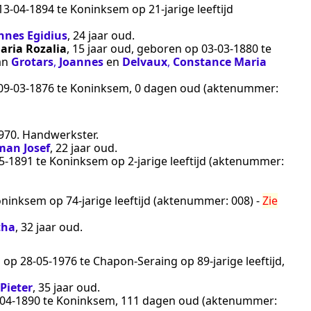
13‑04‑1894
te
Koninksem
op 21-jarige leeftijd
nnes Egidius
, 24 jaar oud.
aria Rozalia
, 15 jaar oud, geboren op
03‑03‑1880
te
van
Grotars
,
Joannes
en
Delvaux
,
Constance Maria
09‑03‑1876
te
Koninksem
, 0 dagen oud (aktenummer:
970
.
Handwerkster
.
man Josef
, 22 jaar oud.
5‑1891
te
Koninksem
op 2-jarige leeftijd (aktenummer:
oninksem
op 74-jarige leeftijd (aktenummer:
008
) -
Zie
tha
, 32 jaar oud.
n op
28‑05‑1976
te
Chapon-Seraing
op 89-jarige leeftijd,
Pieter
, 35 jaar oud.
‑04‑1890
te
Koninksem
, 111 dagen oud (aktenummer: