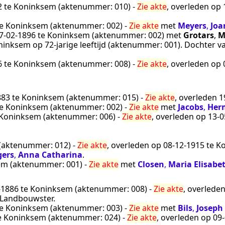
2
te
Koninksem
(aktenummer:
010
) -
Zie akte
, overleden op
e
Koninksem
(aktenummer:
002
) -
Zie akte
met
Meyers
,
Joa
7‑02‑1896
te
Koninksem
(aktenummer:
002
) met
Grotars
,
M
ninksem
op 72-jarige leeftijd (aktenummer:
001
). Dochter 
6
te
Koninksem
(aktenummer:
008
) -
Zie akte
, overleden op
883
te
Koninksem
(aktenummer:
015
) -
Zie akte
, overleden
1
e
Koninksem
(aktenummer:
002
) -
Zie akte
met
Jacobs
,
Her
Koninksem
(aktenummer:
006
) -
Zie akte
, overleden op
13‑0
(aktenummer:
012
) -
Zie akte
, overleden op
08‑12‑1915
te
K
gers
,
Anna Catharina
.
em
(aktenummer:
001
) -
Zie akte
met
Closen
,
Maria Elisabe
‑1886
te
Koninksem
(aktenummer:
008
) -
Zie akte
, overlede
Landbouwster
.
e
Koninksem
(aktenummer:
003
) -
Zie akte
met
Bils
,
Joseph 
e
Koninksem
(aktenummer:
024
) -
Zie akte
, overleden op
09