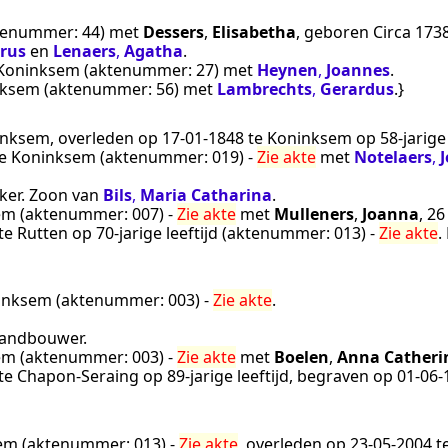
tenummer:
44
) met
Dessers
,
Elisabetha
, geboren
Circa 173
rus
en
Lenaers
,
Agatha
.
Koninksem
(aktenummer:
27
) met
Heynen
,
Joannes
.
nksem
(aktenummer:
56
) met
Lambrechts
,
Gerardus
.}
inksem
, overleden op
17‑01‑1848
te
Koninksem
op 58-jarige
e
Koninksem
(aktenummer:
019
) -
Zie akte
met
Notelaers
,
ker
. Zoon van
Bils
,
Maria Catharina
.
em
(aktenummer:
007
) -
Zie akte
met
Mulleners
,
Joanna
, 2
te
Rutten
op 70-jarige leeftijd (aktenummer:
013
) -
Zie akte
.
inksem
(aktenummer:
003
) -
Zie akte
.
andbouwer
.
em
(aktenummer:
003
) -
Zie akte
met
Boelen
,
Anna Catheri
te
Chapon-Seraing
op 89-jarige leeftijd, begraven op
01‑06‑
em
(aktenummer:
013
) -
Zie akte
, overleden op
23‑05‑2004
t