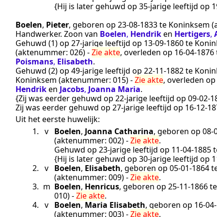
{Hij is later gehuwd op 35-jarige leeftijd op
1
Boelen
,
Pieter
, geboren op
23‑08‑1833
te
Koninksem
(
Handwerker
. Zoon van
Boelen
,
Hendrik
en
Hertigers
,
Gehuwd (1) op 27-jarige leeftijd op
13‑09‑1860
te
Koni
(aktenummer:
026
) -
Zie akte
, overleden op
16‑04‑1876
Poismans
,
Elisabeth
.
Gehuwd (2) op 49-jarige leeftijd op
22‑11‑1882
te
Koni
Koninksem
(aktenummer:
015
) -
Zie akte
, overleden o
Hendrik
en
Jacobs
,
Joanna Maria
.
{Zij was eerder gehuwd op 22-jarige leeftijd op
09‑02‑1
Zij was eerder gehuwd op 27-jarige leeftijd op
16‑12‑18
Uit het eerste huwelijk:
1.
v
Boelen
,
Joanna Catharina
, geboren op
08‑
(aktenummer:
002
) -
Zie akte
.
Gehuwd op 23-jarige leeftijd op
11‑04‑1885
t
{Hij is later gehuwd op 30-jarige leeftijd op
1
2.
v
Boelen
,
Elisabeth
, geboren op
05‑01‑1864
t
(aktenummer:
009
) -
Zie akte
.
3.
m
Boelen
,
Henricus
, geboren op
25‑11‑1866
t
010
) -
Zie akte
.
4.
v
Boelen
,
Maria Elisabeth
, geboren op
16‑04
(aktenummer:
003
) -
Zie akte
.