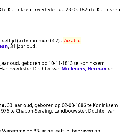
8
te
Koninksem
, overleden op
23‑03‑1826
te
Koninksem
 leeftijd (aktenummer:
002
) -
Zie akte
.
Jean
, 31 jaar oud.
6 jaar oud, geboren op
10‑11‑1813
te
Koninksem
Handwerkster
. Dochter van
Mulleners
,
Herman
en
na
, 33 jaar oud, geboren op
02‑08‑1886
te
Koninksem
1976
te
Chapon-Seraing
.
Landbouwster
. Dochter van
e
Waremme
op 83-jarige leeftijd, begraven op