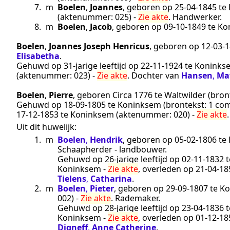
7.
m
Boelen
,
Joannes
, geboren op
25‑04‑1845
te
(aktenummer:
025
) -
Zie akte
.
Handwerker
.
8.
m
Boelen
,
Jacob
, geboren op
09‑10‑1849
te
Ko
Boelen
,
Joannes Joseph Henricus
, geboren op
12‑03‑
Elisabetha
.
Gehuwd op 31-jarige leeftijd op
22‑11‑1924
te
Koninks
(aktenummer:
023
) -
Zie akte
. Dochter van
Hansen
,
Ma
Boelen
,
Pierre
, geboren
Circa 1776
te
Waltwilder
(bron
Gehuwd op
18‑09‑1805
te
Koninksem
(brontekst:
1 com
17‑12‑1853
te
Koninksem
(aktenummer:
020
) -
Zie akte
Uit dit huwelijk:
1.
m
Boelen
,
Hendrik
, geboren op
05‑02‑1806
te
Schaapherder - landbouwer
.
Gehuwd op 26-jarige leeftijd op
02‑11‑1832
t
Koninksem
-
Zie akte
, overleden op
21‑04‑18
Tielens
,
Catharina
.
2.
m
Boelen
,
Pieter
, geboren op
29‑09‑1807
te
Ko
002
) -
Zie akte
.
Rademaker
.
Gehuwd op 28-jarige leeftijd op
23‑04‑1836
t
Koninksem
-
Zie akte
, overleden op
01‑12‑18
Digneff
,
Anne Catherine
.