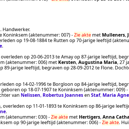
n
.
Handwerker
.
e
Koninksem
(aktenummer:
007
) -
Zie akte
met
Mulleners
,
verleden op
19‑08‑1884
te
Rutten
op 70-jarige leeftijd (akt
e
.
, overleden op
20‑06‑2013
te
Amay
op 87-jarige leeftijd, be
em
(aktenummer:
006
) met
Kersten
,
Augustina Maria
, 27 
p 89-jarige leeftijd, begraven op
28‑09‑2012
te
Flone
. Docht
erleden op
14‑02‑1996
te
Borgloon
op 84-jarige leeftijd, be
, geboren op
18‑07‑1907
te
Koninksem
(aktenummer:
009
) -
chter van
Nelissen
,
Robertus Joannes
en
Staf
,
Maria Agne
m
, overleden op
11‑01‑1893
te
Koninksem
op 86-jarige leeft
ne
.
em
(aktenummer:
030
) -
Zie akte
met
Hertigers
,
Anna Catha
nksem
op 90-jarige leeftijd (aktenummer:
006
) -
Zie akte
.
Hui