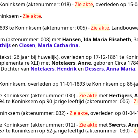
Koninksem
(aktenummer:
018
) -
Zie akte
, overleden op
15‑0
ninksem
-
Zie akte
.
1893
te
Koninksem
(aktenummer:
005
) -
Zie akte
.
Landbouwe
em
(aktenummer:
008
) met
Hansen
,
Ida Maria Elisabeth
, 
thijs
en
Closen
,
Maria Catharina
.
tekst:
26 jaar bij huwelijk
), overleden op
17‑12‑1861
te
Koni
plementaire XIII
) met
Notelaers
,
Anne
, geboren
Circa 178
. Dochter van
Notelaers
,
Hendrik
en
Dessers
,
Anna Maria
.
Koninksem
, overleden op
11‑01‑1893
te
Koninksem
op 86-ja
e
Koninksem
(aktenummer:
030
) -
Zie akte
met
Hertigers
,
A
94
te
Koninksem
op 90-jarige leeftijd (aktenummer:
006
) -
Z
ninksem
(aktenummer:
032
) -
Zie akte
, overleden op
01‑04‑
e
Koninksem
(aktenummer:
012
) -
Zie akte
met
Swerts
,
Ann
57
te
Koninksem
op 52-jarige leeftijd (aktenummer:
030
) -
Z