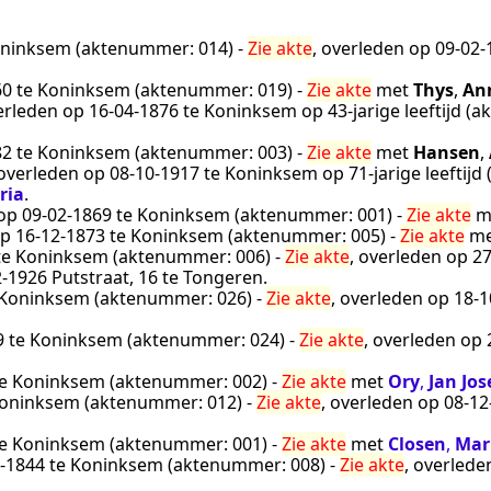
ninksem
(aktenummer:
014
) -
Zie akte
, overleden op
09‑02‑
60
te
Koninksem
(aktenummer:
019
) -
Zie akte
met
Thys
,
An
verleden op
16‑04‑1876
te
Koninksem
op 43-jarige leeftijd 
82
te
Koninksem
(aktenummer:
003
) -
Zie akte
met
Hansen
,
 overleden op
08‑10‑1917
te
Koninksem
op 71-jarige leeftij
ria
.
 op
09‑02‑1869
te
Koninksem
(aktenummer:
001
) -
Zie akte
m
op
16‑12‑1873
te
Koninksem
(aktenummer:
005
) -
Zie akte
m
te
Koninksem
(aktenummer:
006
) -
Zie akte
, overleden op
27
2‑1926
Putstraat, 16 te
Tongeren
.
Koninksem
(aktenummer:
026
) -
Zie akte
, overleden op
18‑1
9
te
Koninksem
(aktenummer:
024
) -
Zie akte
, overleden op
e
Koninksem
(aktenummer:
002
) -
Zie akte
met
Ory
,
Jan Jo
oninksem
(aktenummer:
012
) -
Zie akte
, overleden op
08‑12
e
Koninksem
(aktenummer:
001
) -
Zie akte
met
Closen
,
Mar
‑1844
te
Koninksem
(aktenummer:
008
) -
Zie akte
, overled