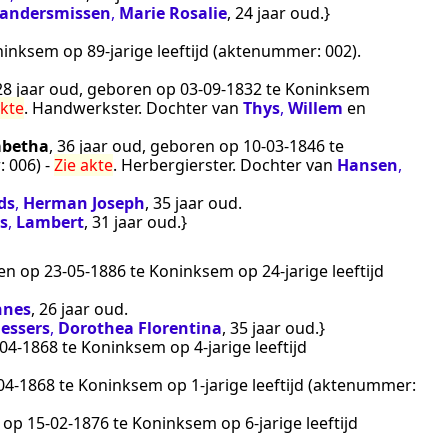
andersmissen
,
Marie Rosalie
, 24 jaar oud.}
ninksem
op 89-jarige leeftijd (aktenummer:
002
).
 28 jaar oud, geboren op
03‑09‑1832
te
Koninksem
akte
.
Handwerkster
. Dochter van
Thys
,
Willem
en
abetha
, 36 jaar oud, geboren op
10‑03‑1846
te
r:
006
) -
Zie akte
.
Herbergierster
. Dochter van
Hansen
,
ds
,
Herman Joseph
, 35 jaar oud.
s
,
Lambert
, 31 jaar oud.}
den op
23‑05‑1886
te
Koninksem
op 24-jarige leeftijd
nnes
, 26 jaar oud.
essers
,
Dorothea Florentina
, 35 jaar oud.}
‑04‑1868
te
Koninksem
op 4-jarige leeftijd
04‑1868
te
Koninksem
op 1-jarige leeftijd (aktenummer:
n op
15‑02‑1876
te
Koninksem
op 6-jarige leeftijd