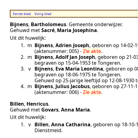
Eerste blad
Vorig blad
Bijnens
,
Bartholomeus
.
Gemeente onderwijzer
.
Gehuwd met
Sacré
,
Maria Josephina
.
Uit dit huwelijk:
1.
m
Bijnens
,
Adrien Joseph
, geboren op
14‑02‑
(aktenummer:
005
) -
Zie akte
.
2.
m
Bijnens
,
Adolf Jan Joseph
, geboren op
21‑0
begraven op
15‑04‑1953
te
Tongeren
.
3.
v
Bijnens
,
Eva Maria Leontina
, geboren op
0
begraven op
18‑06‑1975
te
Tongeren
.
Gehuwd op 25-jarige leeftijd op
12‑08‑1930
t
4.
m
Bijnens
,
Julius Jacobus
, geboren op
27‑11‑
(aktenummer:
006
) -
Zie akte
.
Billen
,
Henricus
.
Gehuwd met
Govars
,
Anna Maria
.
Uit dit huwelijk:
1.
v
Billen
,
Anna Catharina
, geboren op
18‑10‑
Dienstmeid
.