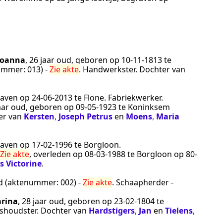
Joanna
, 26 jaar oud, geboren op
10‑11‑1813
te
enummer:
013
) -
Zie akte
.
Handwerkster
. Dochter van
graven op
24‑06‑2013
te
Flone
.
Fabriekwerker
.
jaar oud, geboren op
09‑05‑1923
te
Koninksem
er van
Kersten
,
Joseph Petrus
en
Moens
,
Maria
graven op
17‑02‑1996
te
Borgloon
.
Zie akte
, overleden op
08‑03‑1988
te
Borgloon
op 80-
s Victorine
.
ijd (aktenummer:
002
) -
Zie akte
.
Schaapherder -
rina
, 28 jaar oud, geboren op
23‑02‑1804
te
shoudster
. Dochter van
Hardstigers
,
Jan
en
Tielens
,