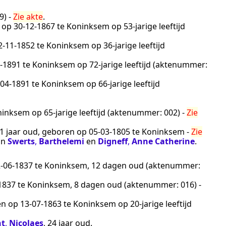
9
) -
Zie akte
.
n op
30‑12‑1867
te
Koninksem
op 53-jarige leeftijd
2‑11‑1852
te
Koninksem
op 36-jarige leeftijd
‑1891
te
Koninksem
op 72-jarige leeftijd (aktenummer:
‑04‑1891
te
Koninksem
op 66-jarige leeftijd
ninksem
op 65-jarige leeftijd (aktenummer:
002
) -
Zie
31 jaar oud, geboren op
05‑03‑1805
te
Koninksem
-
Zie
an
Swerts
,
Barthelemi
en
Digneff
,
Anne Catherine
.
‑06‑1837
te
Koninksem
, 12 dagen oud (aktenummer:
1837
te
Koninksem
, 8 dagen oud (aktenummer:
016
) -
en op
13‑07‑1863
te
Koninksem
op 20-jarige leeftijd
nt
,
Nicolaes
, 24 jaar oud.