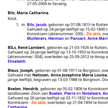
27‑05‑2004
te
Seraing
.
Bils
,
Maria Catharina
.
Kind:
1.
m
Bils
,
Jacob
, geboren op
07‑08‑1815
te
Rutte
Gehuwd op 24-jarige leeftijd op
15‑02‑1840
t
Koninksem
(aktenummer:
030
) -
Zie akte
, o
Mulleners
,
Herman
en
Pansart
,
Anne Mari
BILs
,
René Lambert
, geboren op
21‑03‑1926
te
Rutten
Gehuwd op 24-jarige leeftijd op
13‑10‑1950
te
Koninks
(aktenummer:
004
), overleden op
25‑09‑2012
te
Amay
o
Elisabeth
.
Bleus
,
Joseph
, geboren op
01‑08‑1911
te
Borgloon
, ov
Gehuwd met
Nelissen
,
Anna Josephina Maria Louisa
jarige leeftijd, begraven op
13‑03‑1988
te
Borgloon
. Do
Boelen
,
Hendrik
, geboren op
05‑02‑1806
te
Koninkse
landbouwer
. Zoon van
Boelen
,
Pierre
en
Notelaers
,
An
Gehuwd op 26-jarige leeftijd op
02‑11‑1832
te
Koninks
Koninksem
-
Zie akte
, overleden op
21‑04‑1894
te
Koni
Catharina
.