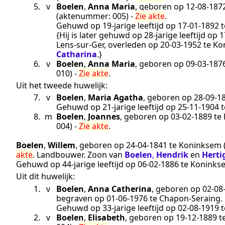
5.
v
Boelen
,
Anna Maria
, geboren op
12‑08‑187
(aktenummer:
005
) -
Zie akte
.
Gehuwd op 19-jarige leeftijd op
17‑01‑1892
t
{Hij is later gehuwd op 28-jarige leeftijd op
1
Lens-sur-Ger
, overleden op
20‑03‑1952
te
Ko
Catharina
.}
6.
v
Boelen
,
Anna Maria
, geboren op
09‑03‑187
010
) -
Zie akte
.
Uit het tweede huwelijk:
7.
v
Boelen
,
Maria Agatha
, geboren op
28‑09‑1
Gehuwd op 21-jarige leeftijd op
25‑11‑1904
t
8.
m
Boelen
,
Joannes
, geboren op
03‑02‑1889
te
004
) -
Zie akte
.
Boelen
,
Willem
, geboren op
24‑04‑1841
te
Koninksem
akte
.
Landbouwer
. Zoon van
Boelen
,
Hendrik
en
Herti
Gehuwd op 44-jarige leeftijd op
06‑02‑1886
te
Koninks
Uit dit huwelijk:
1.
v
Boelen
,
Anna Catherina
, geboren op
02‑08
begraven op
01‑06‑1976
te
Chapon-Seraing
.
Gehuwd op 33-jarige leeftijd op
02‑08‑1919
t
2.
v
Boelen
,
Elisabeth
, geboren op
19‑12‑1889
t