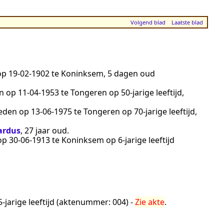
Volgend blad
Laatste blad
 op
19‑02‑1902
te
Koninksem
, 5 dagen oud
en op
11‑04‑1953
te
Tongeren
op 50-jarige leeftijd,
leden op
13‑06‑1975
te
Tongeren
op 70-jarige leeftijd,
ardus
, 27 jaar oud.
 op
30‑06‑1913
te
Koninksem
op 6-jarige leeftijd
-jarige leeftijd (aktenummer:
004
) -
Zie akte
.