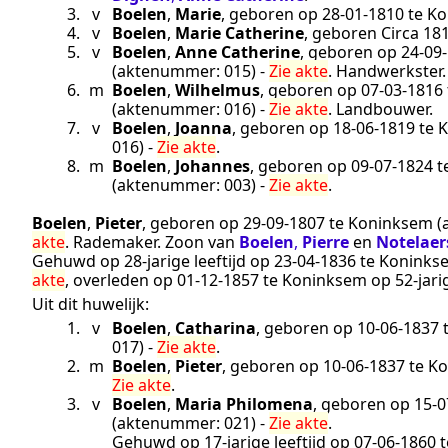
3.
v
Boelen
,
Marie
, geboren op
28‑01‑1810
te
Ko
4.
v
Boelen
,
Marie Catherine
, geboren
Circa 18
5.
v
Boelen
,
Anne Catherine
, geboren op
24‑09
(aktenummer:
015
) -
Zie akte
.
Handwerkster
.
6.
m
Boelen
,
Wilhelmus
, geboren op
07‑03‑1816
(aktenummer:
016
) -
Zie akte
.
Landbouwer
.
7.
v
Boelen
,
Joanna
, geboren op
18‑06‑1819
te
K
016
) -
Zie akte
.
8.
m
Boelen
,
Johannes
, geboren op
09‑07‑1824
t
(aktenummer:
003
) -
Zie akte
.
Boelen
,
Pieter
, geboren op
29‑09‑1807
te
Koninksem
(
akte
.
Rademaker
. Zoon van
Boelen
,
Pierre
en
Notelaer
Gehuwd op 28-jarige leeftijd op
23‑04‑1836
te
Koninks
akte
, overleden op
01‑12‑1857
te
Koninksem
op 52-jari
Uit dit huwelijk:
1.
v
Boelen
,
Catharina
, geboren op
10‑06‑1837
017
) -
Zie akte
.
2.
m
Boelen
,
Pieter
, geboren op
10‑06‑1837
te
Ko
Zie akte
.
3.
v
Boelen
,
Maria Philomena
, geboren op
15‑0
(aktenummer:
021
) -
Zie akte
.
Gehuwd op 17-jarige leeftijd op
07‑06‑1860
t