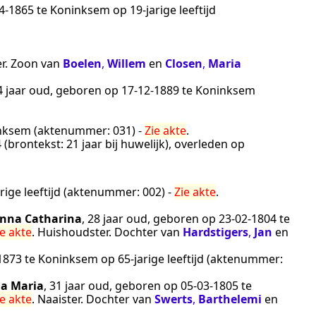
4‑1865
te
Koninksem
op 19-jarige leeftijd
r
. Zoon van
Boelen
,
Willem
en
Closen
,
Maria
34 jaar oud, geboren op
17‑12‑1889
te
Koninksem
nksem
(aktenummer:
031
) -
Zie akte
.
4
(brontekst:
21 jaar bij huwelijk
), overleden op
rige leeftijd (aktenummer:
002
) -
Zie akte
.
nna Catharina
, 28 jaar oud, geboren op
23‑02‑1804
te
ie akte
.
Huishoudster
. Dochter van
Hardstigers
,
Jan
en
1873
te
Koninksem
op 65-jarige leeftijd (aktenummer:
a Maria
, 31 jaar oud, geboren op
05‑03‑1805
te
ie akte
.
Naaister
. Dochter van
Swerts
,
Barthelemi
en