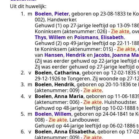
Uit dit huwelijk:
1.
m
Boelen
,
Pieter
, geboren op
23‑08‑1833
te
Ko
002
).
Handwerker
.
Gehuwd (1) op 27-jarige leeftijd op
13‑09‑18
Koninksem
(aktenummer:
026
) -
Zie akte
, o
Thys
,
Willem
en
Poismans
,
Elisabeth
.
Gehuwd (2) op 49-jarige leeftijd op
22‑11‑18
te
Koninksem
(aktenummer:
015
) -
Zie akte
,
van
Hansen
,
Hendrik
en
Jacobs
,
Joanna Ma
{Zij was eerder gehuwd op 22-jarige leeftijd
Zij was eerder gehuwd op 27-jarige leeftijd 
2.
v
Boelen
,
Catharina
, geboren op
12‑02‑1835
29‑12‑1926
te
Tongeren
. Zij woonde op
27‑1
3.
m
Boelen
,
Hendrik
, geboren op
20‑10‑1836
te
(aktenummer:
009
) -
Zie akte
.
4.
v
Boelen
,
Anna Maria
, geboren op
11‑06‑183
(aktenummer:
006
) -
Zie akte
.
Huishoudster
.
Gehuwd op 48-jarige leeftijd op
10‑02‑1888
t
5.
m
Boelen
,
Willem
, geboren op
24‑04‑1841
te
K
008
) -
Zie akte
.
Landbouwer
.
Gehuwd op 44-jarige leeftijd op
06‑02‑1886
t
6.
v
Boelen
,
Anna Elisabetha
, geboren op
17‑02
(aktenummer:
009
) -
Zie akte
.