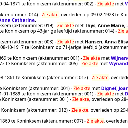
9‑04‑1871
te
Koninksem
(aktenummer:
002
) -
Zie akte
met
V
aktenummer:
014
) -
Zie akte
, overleden op
09‑02‑1923
te
Ko
Anna Catharina
.
nksem
(aktenummer:
019
) -
Zie akte
met
Thys
,
Anne Marie
,
te
Koninksem
op 43-jarige leeftijd (aktenummer:
014
) -
Zie 
nksem
(aktenummer:
003
) -
Zie akte
met
Hansen
,
Anna Elis
p
08‑10‑1917
te
Koninksem
op 71-jarige leeftijd (aktenumme
869
te
Koninksem
(aktenummer:
001
) -
Zie akte
met
Wijnan
73
te
Koninksem
(aktenummer:
005
) -
Zie akte
met
Wynand
08‑1861
te
Koninksem
(aktenummer:
013
) -
Zie akte
, overle
e
Koninksem
(aktenummer:
001
) -
Zie akte
met
Dignef
,
Joa
1‑01‑1889
te
Koninksem
(aktenummer:
001
) -
Zie akte
met
D
e
Koninksem
(aktenummer:
001
) -
Zie akte
, overleden op
28
e
Koninksem
(aktenummer:
012
) -
Zie akte
, overleden op
29‑
‑1869
te
Koninksem
(aktenummer:
007
) -
Zie akte
, overlede