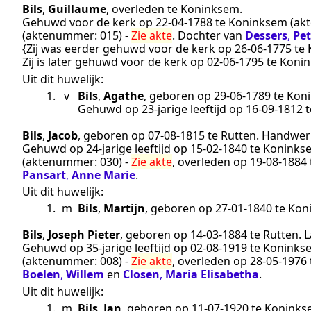
Bils
,
Guillaume
, overleden te
Koninksem
.
Gehuwd voor de kerk op
22‑04‑1788
te
Koninksem
(ak
(aktenummer:
015
) -
Zie akte
. Dochter van
Dessers
,
Pet
{Zij was eerder gehuwd voor de kerk op
26‑06‑1775
te
Zij is later gehuwd voor de kerk op
02‑06‑1795
te
Koni
Uit dit huwelijk:
1.
v
Bils
,
Agathe
, geboren op
29‑06‑1789
te
Kon
Gehuwd op 23-jarige leeftijd op
16‑09‑1812
t
Bils
,
Jacob
, geboren op
07‑08‑1815
te
Rutten
.
Handwer
Gehuwd op 24-jarige leeftijd op
15‑02‑1840
te
Koninks
(aktenummer:
030
) -
Zie akte
, overleden op
19‑08‑1884
Pansart
,
Anne Marie
.
Uit dit huwelijk:
1.
m
Bils
,
Martijn
, geboren op
27‑01‑1840
te
Kon
Bils
,
Joseph Pieter
, geboren op
14‑03‑1884
te
Rutten
.
L
Gehuwd op 35-jarige leeftijd op
02‑08‑1919
te
Koninks
(aktenummer:
008
) -
Zie akte
, overleden op
28‑05‑1976
Boelen
,
Willem
en
Closen
,
Maria Elisabetha
.
Uit dit huwelijk:
1.
m
Bils
,
Jan
, geboren op
11‑07‑1920
te
Koninks