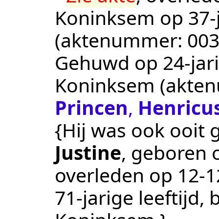
Koninksem
op 37-j
(aktenummer:
00
Gehuwd op 24-jari
Koninksem
(akte
Princen
,
Henricus
{Hij was ook ooi
Justine
, geboren
overleden op
12‑1
71-jarige leeftijd