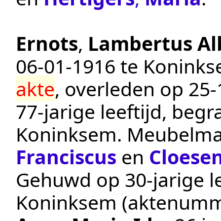
Ernots
,
Lambertus Al
06‑01‑1916
te
Konink
akte
, overleden op
25‑
77-jarige leeftijd, beg
Koninksem
.
Meubelma
Franciscus
en
Cloese
Gehuwd op 30-jarige le
Koninksem
(aktenumm