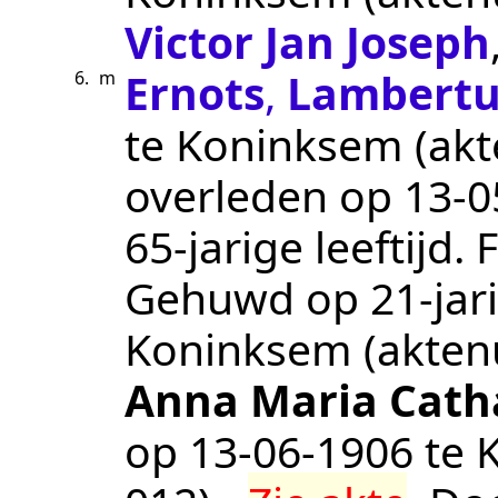
Victor Jan Joseph
Ernots
,
Lambertu
6.
m
te
Koninksem
(ak
overleden op
13‑0
65-jarige leeftijd.
F
Gehuwd op 21-jari
Koninksem
(akte
Anna Maria Cath
op
13‑06‑1906
te