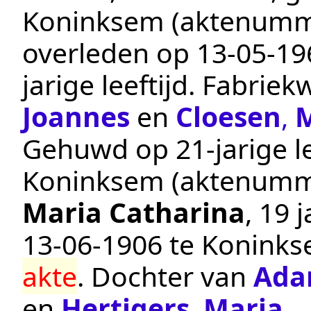
Koninksem
(aktenumm
overleden op
13‑05‑19
jarige leeftijd.
Fabriek
Joannes
en
Cloesen
,
M
Gehuwd op 21-jarige le
Koninksem
(aktenumm
Maria Catharina
, 19 
13‑06‑1906
te
Konink
akte
. Dochter van
Ada
en
Hertigers
,
Maria
.