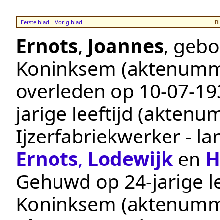
Eerste blad
Vorig blad
Bl
Ernots
,
Joannes
, geb
Koninksem
(aktenumm
overleden op
10‑07‑19
jarige leeftijd (akten
Ijzerfabriekwerker - l
Ernots
,
Lodewijk
en
H
Gehuwd op 24-jarige le
Koninksem
(aktenumm