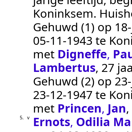
Koninksem
.
Huish
Gehuwd (1) op 18-j
05‑11‑1943
te
Kon
met
Digneffe
,
Pau
Lambertus
, 27 ja
Gehuwd (2) op 23-j
23‑12‑1947
te
Kon
met
Princen
,
Jan
,
Ernots
,
Odilia Ma
5.
v