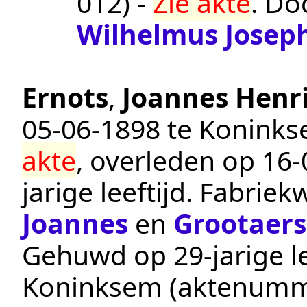
012
) -
Zie akte
. Do
Wilhelmus Josep
Ernots
,
Joannes Henr
05‑06‑1898
te
Konink
akte
, overleden op
16‑
jarige leeftijd.
Fabriek
Joannes
en
Grootaers
Gehuwd op 29-jarige le
Koninksem
(aktenumm