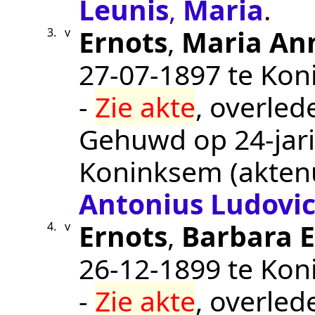
Leunis
,
Maria
.
Ernots
,
Maria An
3.
v
27‑07‑1897
te
Kon
-
Zie akte
, overle
Gehuwd op 24-jari
Koninksem
(akte
Antonius Ludovi
Ernots
,
Barbara E
4.
v
26‑12‑1899
te
Kon
-
Zie akte
, overle