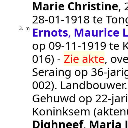
Marie Christine
,
28‑01‑1918
te
Ton
Ernots
,
Maurice 
3.
m
op
09‑11‑1919
te
016
) -
Zie akte
, ov
Seraing
op 36-jari
002
).
Landbouwer
.
Gehuwd op 22-jari
Koninksem
(akte
Dighneef
,
Maria 