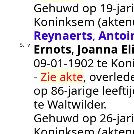
Gehuwd op 19-jari
Koninksem
(akte
Reynaerts
,
Antoi
Ernots
,
Joanna El
5.
v
09‑01‑1902
te
Kon
-
Zie akte
, overle
op 86-jarige leeft
te
Waltwilder
.
Gehuwd op 26-jari
Koninksem
(akte