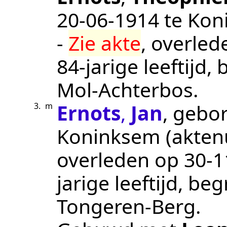
20‑06‑1914
te
Kon
-
Zie akte
, overle
84-jarige leeftijd
Mol-Achterbos
.
Ernots
,
Jan
, gebo
3.
m
Koninksem
(akte
overleden op
30‑1
jarige leeftijd, b
Tongeren-Berg
.