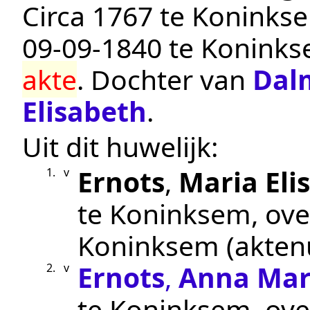
Circa 1767
te
Koninks
09‑09‑1840
te
Konink
akte
. Dochter van
Dal
Elisabeth
.
Uit dit huwelijk:
Ernots
,
Maria Eli
1.
v
te
Koninksem
, ov
Koninksem
(akte
Ernots
,
Anna Mar
2.
v
te
Koninksem
, ov