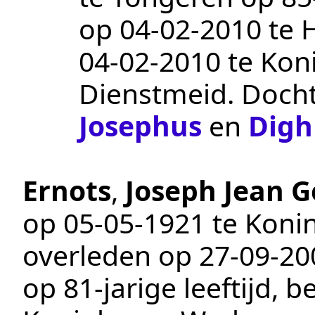
op
04‑02‑2010
te
H
04‑02‑2010
te
Kon
Dienstmeid
. Doch
Josephus
en
Digh
Ernots
,
Joseph Jean 
op
05‑05‑1921
te
Koni
overleden op
27‑09‑20
op 81-jarige leeftijd,