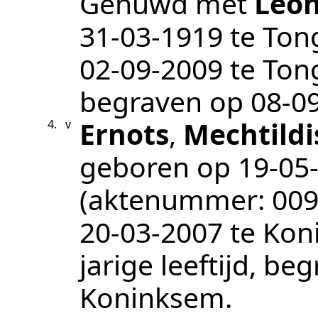
Gehuwd met
Leo
31‑03‑1919
te
Ton
02‑09‑2009
te
Ton
begraven op
08‑0
Ernots
,
Mechtildi
4.
v
geboren op
19‑05
(aktenummer:
00
20‑03‑2007
te
Kon
jarige leeftijd, b
Koninksem
.