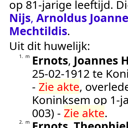
op 81-jarige leeftijd.
D
Nijs
,
Arnoldus Joanne
Mechtildis
.
Uit dit huwelijk:
Ernots
,
Joannes 
1.
m
25‑02‑1912
te
Kon
-
Zie akte
, overle
Koninksem
op 1-ja
003
) -
Zie akte
.
Ernots
,
Theophie
2.
m