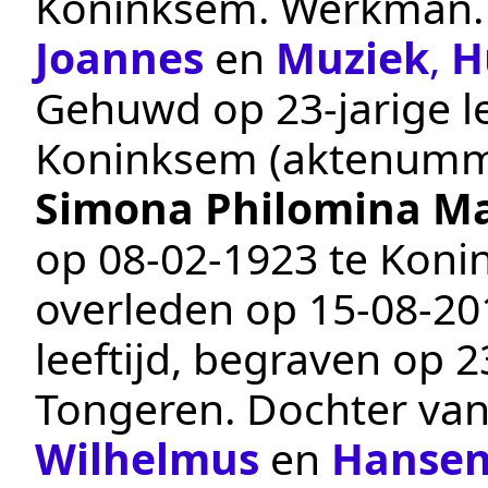
Koninksem
.
Werkman
Joannes
en
Muziek
,
H
Gehuwd op 23-jarige le
Koninksem
(aktenumm
Simona Philomina Ma
op
08‑02‑1923
te
Koni
overleden op
15‑08‑20
leeftijd, begraven op
2
Tongeren
. Dochter va
Wilhelmus
en
Hanse