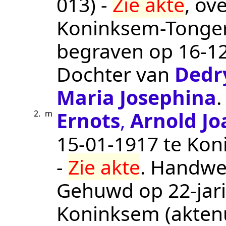
013
) -
Zie akte
, ov
Koninksem-Tonge
begraven op
16‑1
Dochter van
Dedr
Maria Josephina
.
Ernots
,
Arnold J
2.
m
15‑01‑1917
te
Kon
-
Zie akte
.
Handwe
Gehuwd op 22-jari
Koninksem
(akte