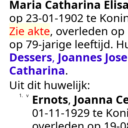
Maria Catharina Elis
op
23‑01‑1902
te
Koni
Zie akte
, overleden op
op 79-jarige leeftijd.
Hu
Dessers
,
Joannes Jos
Catharina
.
Uit dit huwelijk:
Ernots
,
Joanna Ce
1.
v
01‑11‑1929
te
Kon
overleden op
19‑0