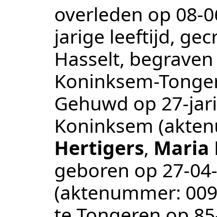
overleden op
08‑0
jarige leeftijd, g
Hasselt
, begraven
Koninksem-Tonge
Gehuwd op 27-jari
Koninksem
(akte
Hertigers
,
Maria 
geboren op
27‑04
(aktenummer:
00
te
Tongeren
op 85-