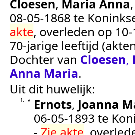
Cloesen
,
Maria Anna
08‑05‑1868
te
Konink
akte
, overleden op
10‑
70-jarige leeftijd (ak
Dochter van
Cloesen
,
Anna Maria
.
Uit dit huwelijk:
Ernots
,
Joanna M
1.
v
06‑05‑1893
te
Kon
-
Zie akte
, overle