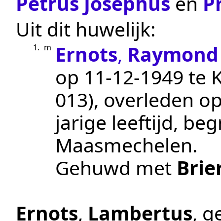
Petrus Josephus
en
P
Uit dit huwelijk:
Ernots
,
Raymond 
1.
m
op
11‑12‑1949
te
013
), overleden o
jarige leeftijd, b
Maasmechelen
.
Gehuwd met
Brie
Ernots
,
Lambertus
, 