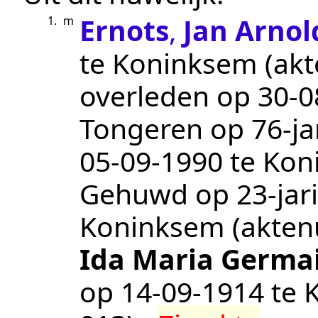
Ernots
,
Jan Arnol
1.
m
te
Koninksem
(ak
overleden op
30‑0
Tongeren
op 76-ja
05‑09‑1990
te
Kon
Gehuwd op 23-jari
Koninksem
(akte
Ida Maria Germa
op
14‑09‑1914
te