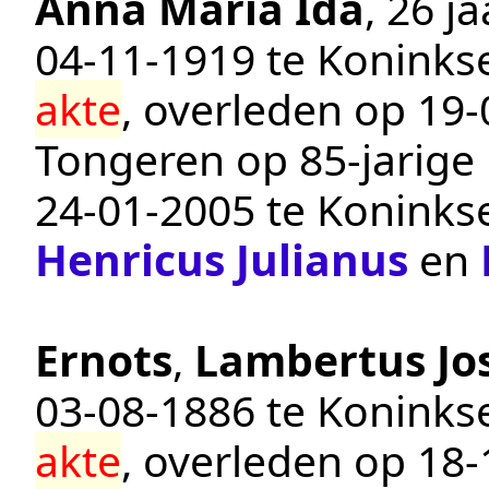
Anna Maria Ida
, 26 j
04‑11‑1919
te
Konink
akte
, overleden op
19‑
Tongeren
op 85-jarige 
24‑01‑2005
te
Konink
Henricus Julianus
en
Ernots
,
Lambertus Jo
03‑08‑1886
te
Konink
akte
, overleden op
18‑