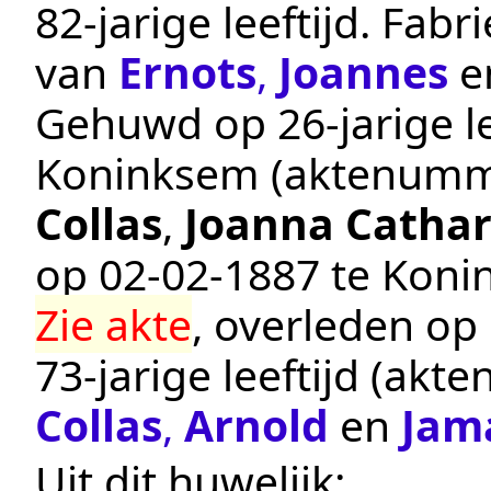
82-jarige leeftijd.
Fabr
van
Ernots
,
Joannes
e
Gehuwd op 26-jarige le
Koninksem
(aktenumm
Collas
,
Joanna Cathar
op
02‑02‑1887
te
Koni
Zie akte
, overleden op
73-jarige leeftijd (ak
Collas
,
Arnold
en
Jam
Uit dit huwelijk: