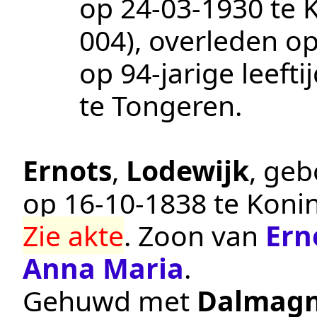
op
24‑03‑1930
te
004
), overleden o
op 94-jarige leeft
te
Tongeren
.
Ernots
,
Lodewijk
, ge
op
16‑10‑1838
te
Koni
Zie akte
. Zoon van
Ern
Anna Maria
.
Gehuwd met
Dalmag