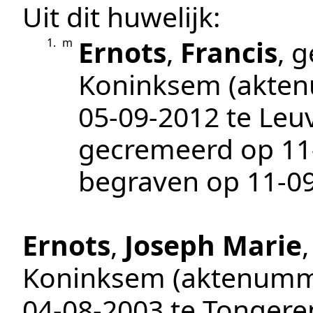
Uit dit huwelijk:
Ernots
,
Francis
, 
1.
m
Koninksem
(akte
05‑09‑2012
te
Leu
gecremeerd op
11
begraven op
11‑0
Ernots
,
Joseph Marie
Koninksem
(aktenumm
04‑08‑2003
te
Tongere