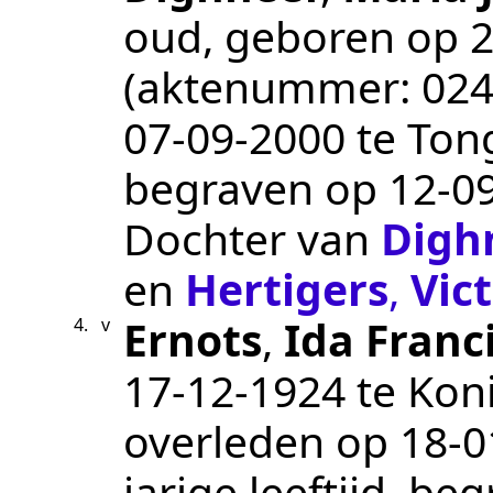
oud, geboren op
2
(aktenummer:
02
07‑09‑2000
te
Ton
begraven op
12‑0
Dochter van
Digh
en
Hertigers
,
Vic
Ernots
,
Ida Franc
4.
v
17‑12‑1924
te
Kon
overleden op
18‑0
jarige leeftijd, b