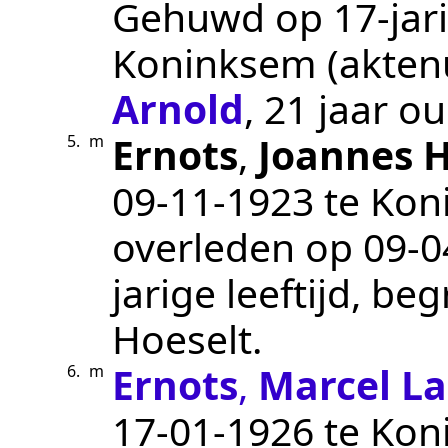
Gehuwd op 17-jari
Koninksem
(akte
Arnold
, 21 jaar ou
Ernots
,
Joannes 
5.
m
09‑11‑1923
te
Kon
overleden op
09‑0
jarige leeftijd, b
Hoeselt
.
Ernots
,
Marcel L
6.
m
17‑01‑1926
te
Kon