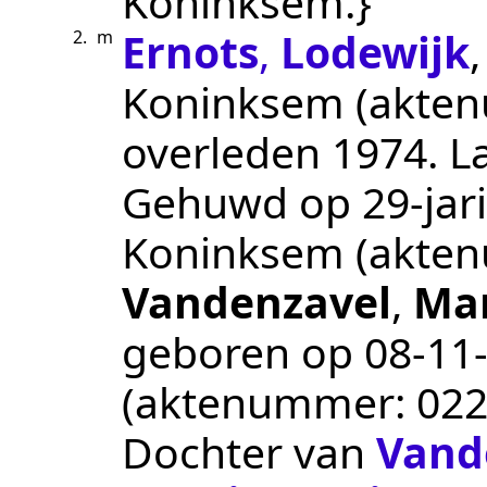
Koninksem
.}
Ernots
,
Lodewijk
2.
m
Koninksem
(akte
overleden
1974
.
L
Gehuwd op 29-jari
Koninksem
(akte
Vandenzavel
,
Mar
geboren op
08‑11
(aktenummer:
02
Dochter van
Vand