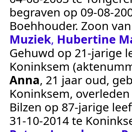
begraven op
09‑08‑20
Boehhouder
. Zoon va
Muziek
,
Hubertine M
Gehuwd op 21-jarige le
Koninksem
(aktenumm
Anna
, 21 jaar oud, g
Koninksem
, overlede
Bilzen
op 87-jarige lee
31‑10‑2014
te
Konink