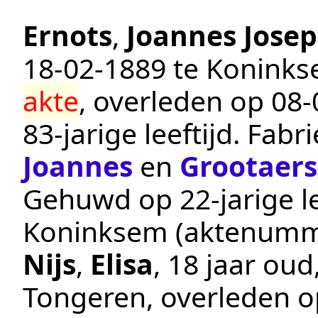
Ernots
,
Joannes Jose
18‑02‑1889
te
Konink
akte
, overleden op
08‑
83-jarige leeftijd.
Fabri
Joannes
en
Grootaers
Gehuwd op 22-jarige le
Koninksem
(aktenumm
Nijs
,
Elisa
, 18 jaar ou
Tongeren
, overleden 