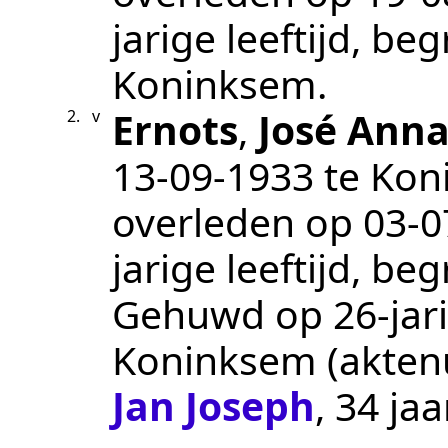
jarige leeftijd, b
Koninksem
.
Ernots
,
José Anna
2.
v
13‑09‑1933
te
Kon
overleden op
03‑0
jarige leeftijd, b
Gehuwd op 26-jari
Koninksem
(akte
Jan Joseph
, 34 ja