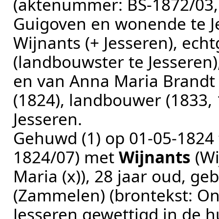
(aktenummer:
BS-1872/03
Guigoven en wonende te J
Wijnants (+ Jesseren), ech
(landbouwster te Jesseren)
en van Anna Maria Brandt (
(1824), landbouwer (1833,
Jesseren
.
Gehuwd (1) op
01‑05‑1824
1824/07
) met
Wijnants
(Wi
Maria (x))
, 28 jaar oud, g
(Zammelen)
(brontekst:
On
Jesseren gewettigd in de 