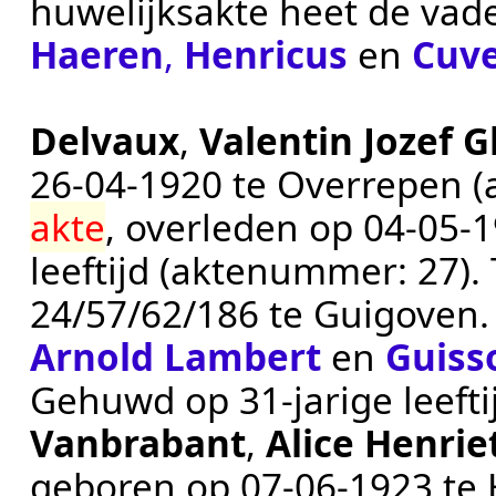
huwelijksakte heet de vade
Haeren
,
Henricus
en
Cuve
Delvaux
,
Valentin Jozef G
26‑04‑1920
te
Overrepen
(
akte
, overleden op
04‑05‑
leeftijd (aktenummer:
27
).
24/57/62/186 te
Guigoven
Arnold Lambert
en
Guiss
Gehuwd op 31-jarige leeft
Vanbrabant
,
Alice Henrie
geboren op
07‑06‑1923
te