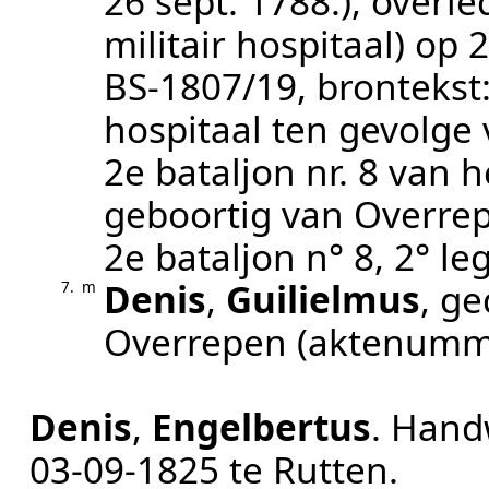
26 sept. 1788.
), overl
militair hospitaal)
op 2
BS-1807/19
, brontekst
hospitaal ten gevolge v
2e bataljon nr. 8 van he
geboortig van Overre
2e bataljon n° 8, 2° le
Denis
,
Guilielmus
, g
7.
m
Overrepen
(aktenumm
Denis
,
Engelbertus
.
Handw
03‑09‑1825
te
Rutten
.