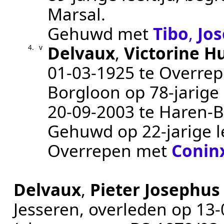
Marsal
.
Gehuwd met
Tibo
,
Jo
Delvaux
,
Victorine H
4.
v
01‑03‑1925
te
Overre
Borgloon
op 78-jarige 
20‑09‑2003
te
Haren-B
Gehuwd op 22-jarige l
Overrepen
met
Conin
Delvaux
,
Pieter Josephus
Jesseren
, overleden op
13‑