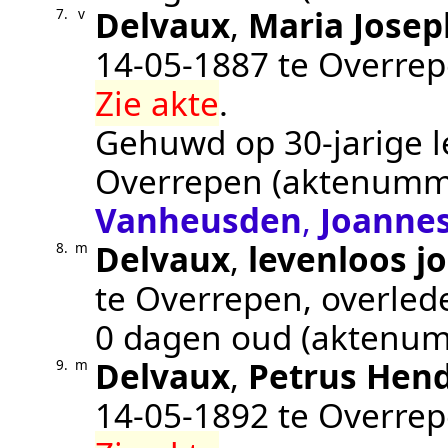
Delvaux
,
Maria Josep
7.
v
14‑05‑1887
te
Overre
Zie akte
.
Gehuwd op 30-jarige l
Overrepen
(aktenumm
Vanheusden
,
Joanne
Delvaux
,
levenloos j
8.
m
te
Overrepen
, overle
0 dagen oud (aktenu
Delvaux
,
Petrus Hend
9.
m
14‑05‑1892
te
Overre