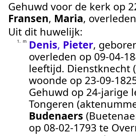
Gehuwd voor de kerk op
2
Fransen
,
Maria
, overlede
Uit dit huwelijk:
Denis
,
Pieter
, gebore
1.
m
overleden op
09‑04‑1
leeftijd.
Dienstknecht 
woonde op
23‑09‑182
Gehuwd op 24-jarige l
Tongeren
(aktenumme
Budenaers
(Buetenae
op
08‑02‑1793
te
Over