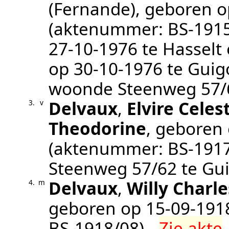
(Fernande)
, geboren 
(aktenummer:
BS-191
27‑10‑1976
te
Hasselt
op
30‑10‑1976
te
Guig
woonde Steenweg 57/
Delvaux
,
Elvire Celes
3.
v
Theodorine
, geboren
(aktenummer:
BS-191
Steenweg 57/62 te
Gu
Delvaux
,
Willy Charle
4.
m
geboren op
15‑09‑191
BS-1918/08
) -
Zie akte