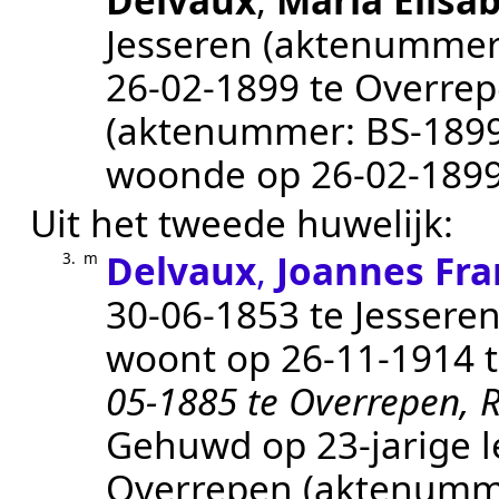
Delvaux
,
Maria Elisa
Jesseren
(aktenumme
26‑02‑1899
te
Overre
(aktenummer:
BS-189
woonde op
26‑02‑189
Uit het tweede huwelijk:
Delvaux
,
Joannes Fra
3.
m
30‑06‑1853
te
Jessere
woont op
26‑11‑1914
05-1885 te Overrepen, R
Gehuwd op 23-jarige l
Overrepen
(aktenumm