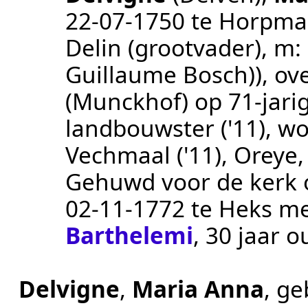
22‑07‑1750
te
Horpma
Delin (grootvader), m
Guillaume Bosch))
, ov
(Munckhof)
op 71-jarig
landbouwster ('11)
, w
Vechmaal ('11), Oreye,
Gehuwd voor de kerk op
02‑11‑1772
te
Heks
m
Barthelemi
, 30 jaar o
Delvigne
,
Maria Anna
, g