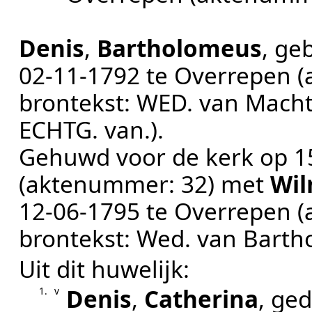
Denis
,
Bartholomeus
, ge
02‑11‑1792
te
Overrepen
(
brontekst:
WED. van Machti
ECHTG. van.
).
Gehuwd voor de kerk op
1
(aktenummer:
32
) met
Wil
12‑06‑1795
te
Overrepen
(
brontekst:
Wed. van Barth
Uit dit huwelijk:
Denis
,
Catherina
, ge
1.
v