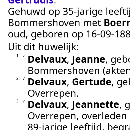
Gehuwd op 35-jarige leeft
Bommershoven
met
Boer
oud, geboren op
16‑09‑18
Uit dit huwelijk:
Delvaux
,
Jeanne
, ge
1.
v
Bommershoven
(akte
Delvaux
,
Gertude
, g
2.
v
Overrepen
.
Delvaux
,
Jeannette
, 
3.
v
Overrepen
, overleden
89-jarige leeftijd, be