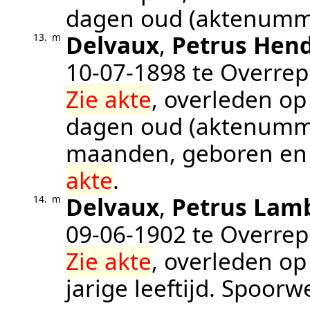
dagen oud (aktenum
Delvaux
,
Petrus Hen
13.
m
10‑07‑1898
te
Overre
Zie akte
, overleden o
dagen oud (aktenum
maanden, geboren en
akte
.
Delvaux
,
Petrus Lamb
14.
m
09‑06‑1902
te
Overre
Zie akte
, overleden o
jarige leeftijd.
Spoorwe