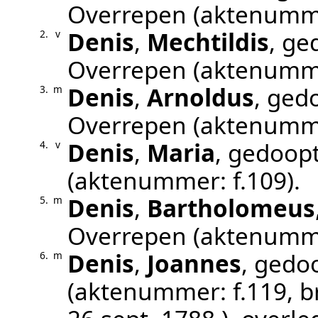
Overrepen
(aktenumm
Denis
,
Mechtildis
, g
2.
v
Overrepen
(aktenumm
Denis
,
Arnoldus
, ged
3.
m
Overrepen
(aktenumm
Denis
,
Maria
, gedoop
4.
v
(aktenummer:
f.109
).
Denis
,
Bartholomeus
5.
m
Overrepen
(aktenumm
Denis
,
Joannes
, gedo
6.
m
(aktenummer:
f.119
, 