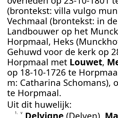
overleden op
23‑10‑1801
t
(brontekst:
villa vulgo mun
Vechmaal
(brontekst:
in de
Landbouwer op het Munck
Horpmaal, Heks (Munckho
Gehuwd voor de kerk op 28-
Horpmaal
met
Louwet
,
Me
op
18‑10‑1726
te
Horpmaa
m: Catharina Schomans)
, 
te
Horpmaal
.
Uit dit huwelijk:
Delvigne
(Delven)
,
Ma
1.
v