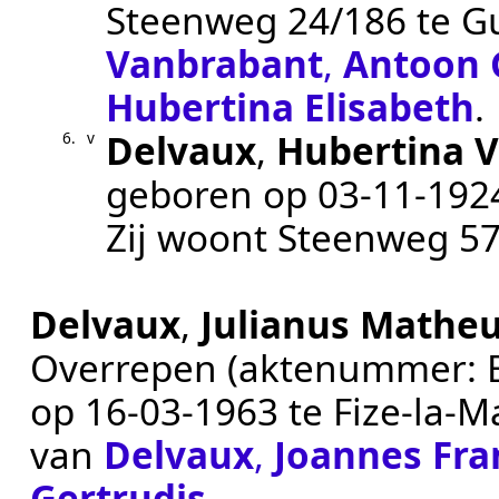
Steenweg 24/186 te
G
Vanbrabant
,
Antoon 
Hubertina Elisabeth
.
Delvaux
,
Hubertina V
6.
v
geboren op
03‑11‑192
Zij woont Steenweg 5
Delvaux
,
Julianus Mathe
Overrepen
(aktenummer:
op
16‑03‑1963
te
Fize-la-M
van
Delvaux
,
Joannes Fra
Gertrudis
.