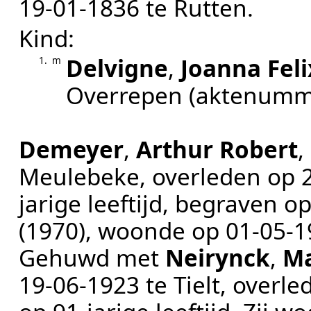
19‑01‑1836
te
Rutten
.
Kind:
Delvigne
,
Joanna Feli
1.
m
Overrepen
(aktenumm
Demeyer
,
Arthur Robert
,
Meulebeke
, overleden op
jarige leeftijd, begraven o
(1970)
, woonde op
01‑05‑1
Gehuwd met
Neirynck
,
Ma
19‑06‑1923
te
Tielt
, overl