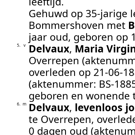
leeftijd.
Gehuwd op 35-jarige l
Bommershoven
met
B
jaar oud, geboren op
Delvaux
,
Maria Virgi
5.
v
Overrepen
(aktenumm
overleden op
21‑06‑1
(aktenummer:
BS-188
geboren en wonende t
Delvaux
,
levenloos j
6.
m
te
Overrepen
, overle
0 dagen oud (aktenu