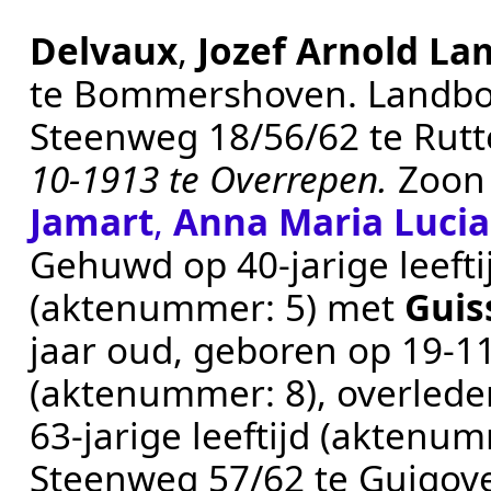
Delvaux
,
Jozef Arnold La
te
Bommershoven
.
Landbo
Steenweg 18/56/62 te
Rutt
10-1913 te Overrepen.
Zoon
Jamart
,
Anna Maria Lucia
Gehuwd op 40-jarige leeft
(aktenummer:
5
) met
Guis
jaar oud, geboren op
19‑1
(aktenummer:
8
), overled
63-jarige leeftijd (aktenu
Steenweg 57/62 te
Guigov