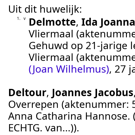
Uit dit huwelijk:
Delmotte
,
Ida Joann
1.
v
Vliermaal
(aktenumme
Gehuwd op 21-jarige l
Vliermaal
(aktenumme
(Joan Wilhelmus)
, 27 
Deltour
,
Joannes Jacobus
Overrepen
(aktenummer:
Anna Catharina Hannose. (M
ECHTG. van...)
).