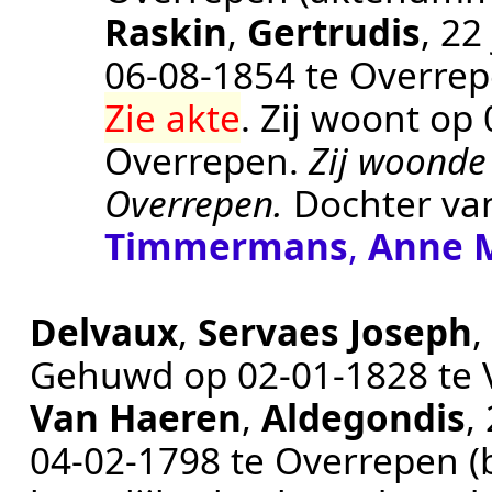
Raskin
,
Gertrudis
, 22
06‑08‑1854
te
Overre
Zie akte
. Zij woont op
Overrepen
.
Zij woonde
Overrepen.
Dochter v
Timmermans
,
Anne 
Delvaux
,
Servaes Joseph
,
Gehuwd op
02‑01‑1828
te
Van Haeren
,
Aldegondis
,
04‑02‑1798
te
Overrepen
(