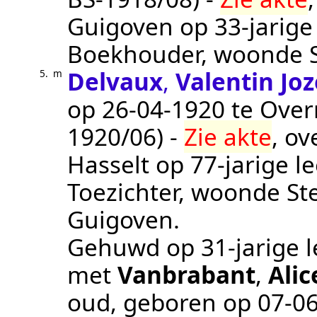
Guigoven
op 33-jarige
Boekhouder
, woonde 
Delvaux
,
Valentin Joz
5.
m
op
26‑04‑1920
te
Over
1920/06
) -
Zie akte
, o
Hasselt
op 77-jarige l
Toezichter
, woonde St
Guigoven
.
Gehuwd op 31-jarige l
met
Vanbrabant
,
Alic
oud, geboren op
07‑0