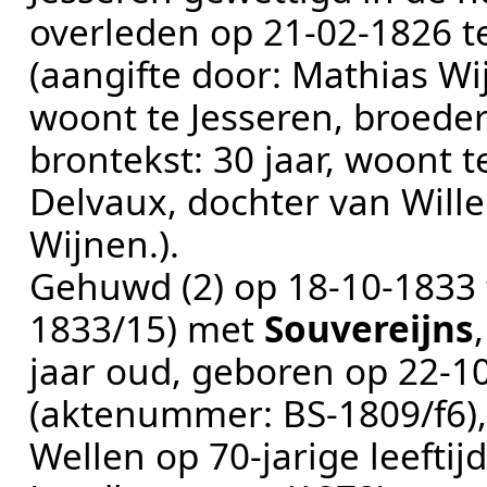
overleden op
21‑02‑1826
t
(aangifte door:
Mathias Wij
woont te Jesseren, broeder
brontekst:
30 jaar, woont t
Delvaux, dochter van Will
Wijnen.
).
Gehuwd (2) op
18‑10‑1833
1833/15
) met
Souvereijns
jaar oud, geboren op
22‑1
(aktenummer:
BS-1809/f6
)
Wellen
op 70-jarige leefti