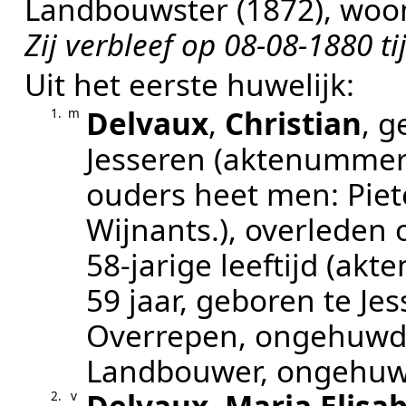
Landbouwster (1872)
, wo
Zij verbleef op 08-08-1880 tij
Uit het eerste huwelijk:
Delvaux
,
Christian
, 
1.
m
Jesseren
(aktenumme
ouders heet men: Piet
Wijnants.
), overleden
58-jarige leeftijd (a
59 jaar, geboren te J
Overrepen, ongehuwd
Landbouwer, ongehu
2.
v