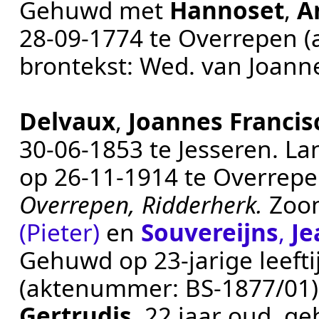
Gehuwd met
Hannoset
,
A
28‑09‑1774
te
Overrepen
(
brontekst:
Wed. van Joanne
Delvaux
,
Joannes Franci
30‑06‑1853
te
Jesseren
.
La
op
26‑11‑1914
te
Overrep
Overrepen, Ridderherk.
Zoo
(Pieter)
en
Souvereijns
,
Je
Gehuwd op 23-jarige leeft
(aktenummer:
BS-1877/01
Gertrudis
, 22 jaar oud, g