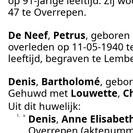
op 91-jarige leeftijd. Zij 
47 te
Overrepen
.
De Neef
,
Petrus
, geboren
overleden op
11‑05‑1940
t
leeftijd, begraven te
Lemb
Denis
,
Bartholomé
, gebo
Gehuwd met
Louwette
,
Ch
Uit dit huwelijk:
Denis
,
Anne Elisabet
1.
v
Overrepen
(aktenumm