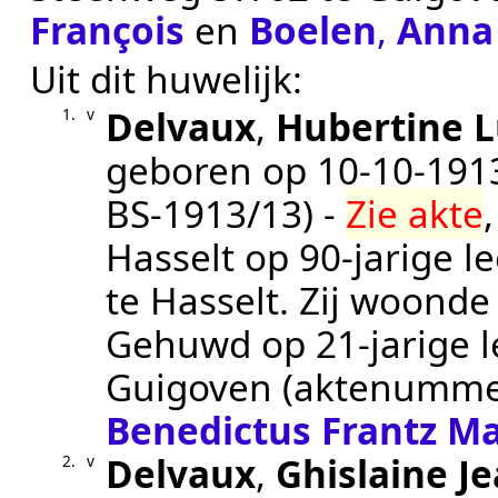
François
en
Boelen
,
Anna
Uit dit huwelijk:
Delvaux
,
Hubertine L
1.
v
geboren op
10‑10‑191
BS-1913/13
) -
Zie akte
Hasselt
op 90-jarige l
te
Hasselt
. Zij woond
Gehuwd op 21-jarige l
Guigoven
(aktenumme
Benedictus Frantz Ma
Delvaux
,
Ghislaine J
2.
v