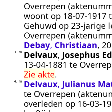
Overrepen
(aktenumm
woont op
18‑07‑1917
Gehuwd op 23-jarige l
Overrepen
(aktenumm
Debay
,
Christiaan
, 20
Delvaux
,
Josephus E
3.
m
13‑04‑1881
te
Overre
Zie akte
.
Delvaux
,
Julianus Ma
4.
m
te
Overrepen
(aktenu
overleden op
16‑03‑1