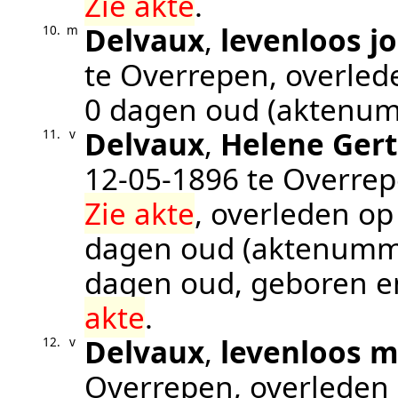
Zie akte
.
Delvaux
,
levenloos j
10.
m
te
Overrepen
, overle
0 dagen oud (aktenu
Delvaux
,
Helene Ger
11.
v
12‑05‑1896
te
Overre
Zie akte
, overleden o
dagen oud (aktenum
dagen oud, geboren e
akte
.
Delvaux
,
levenloos m
12.
v
Overrepen
, overleden