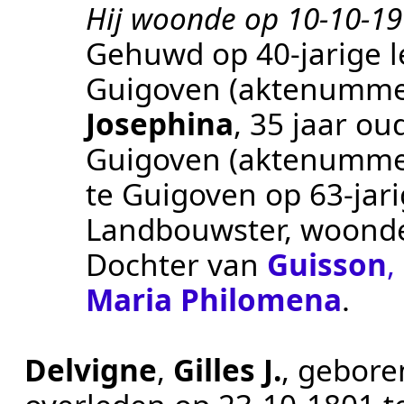
Hij woonde op 10-10-19
Gehuwd op 40-jarige l
Guigoven
(aktenumme
Josephina
, 35 jaar o
Guigoven
(aktenumme
te
Guigoven
op 63-jar
Landbouwster
, woond
Dochter van
Guisson
,
Maria Philomena
.
Delvigne
,
Gilles J.
, gebor