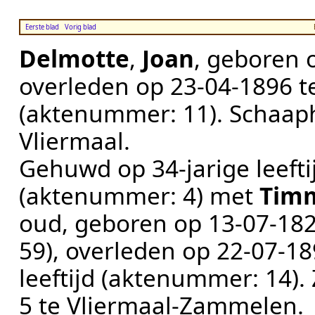
Eerste blad
Vorig blad
Delmotte
,
Joan
, geboren
overleden op
23‑04‑1896
t
(aktenummer:
11
).
Schaap
Vliermaal
.
Gehuwd op 34-jarige leeft
(aktenummer:
4
) met
Tim
oud, geboren op
13‑07‑18
59
), overleden op
22‑07‑18
leeftijd (aktenummer:
14
).
5 te
Vliermaal-Zammelen
.