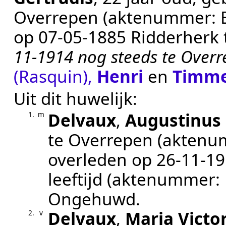
Overrepen
(aktenummer:
op
07‑05‑1885
Ridderherk 
11-1914 nog steeds te Overr
(Rasquin)
,
Henri
en
Timm
Uit dit huwelijk:
Delvaux
,
Augustinus 
1.
m
te
Overrepen
(aktenu
overleden op
26‑11‑1
leeftijd (aktenummer:
Ongehuwd
.
Delvaux
,
Maria Victo
2.
v