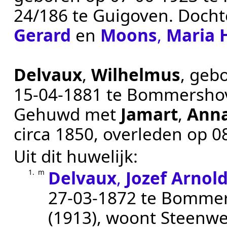
24/186 te
Guigoven
. Doch
Gerard
en
Moons
,
Maria 
Delvaux
,
Wilhelmus
, geb
15‑04‑1881
te
Bommersho
Gehuwd met
Jamart
,
Anna
circa 1850
, overleden op
0
Uit dit huwelijk:
Delvaux
,
Jozef Arnol
1.
m
27‑03‑1872
te
Bommer
(1913)
, woont Steenwe