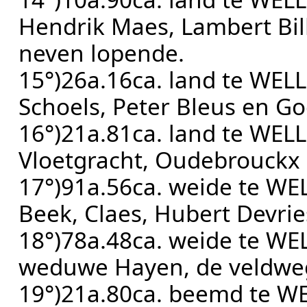
Hendrik Maes, Lambert Bil
neven lopende.
15°)26a.16ca. land te WEL
Schoels, Peter Bleus en Go
16°)21a.81ca. land te WEL
Vloetgracht, Oudebrouckx 
17°)91a.56ca. weide te W
Beek, Claes, Hubert Devrie
18°)78a.48ca. weide te WE
weduwe Hayen, de veldweg
19°)21a.80ca. beemd te WE