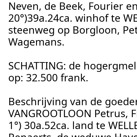
Neven, de Beek, Fourier e
20°)39a.24ca. winhof te W
steenweg op Borgloon, Pe
Wagemans.
SCHATTING: de hogergmel
op: 32.500 frank.
Beschrijving van de goede
VANGROOTLOON Petrus, Fr
1°) 30a.52ca. land te WELL