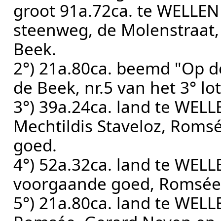
groot 91a.72ca. te WELLEN
steenweg, de Molenstraat,
Beek.
2°) 21a.80ca. beemd "Op d
de Beek, nr.5 van het 3° lot
3°) 39a.24ca. land te WELL
Mechtildis Staveloz, Rom
goed.
4°) 52a.32ca. land te WELL
voorgaande goed, Romsée
5°) 21a.80ca. land te WELL