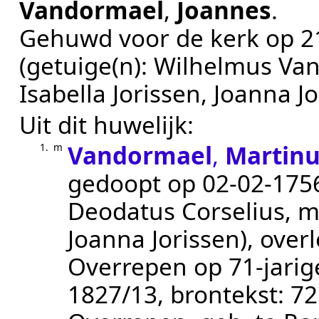
Vandormael
,
Joannes
.
Gehuwd voor de kerk op
2
(getuige(n):
Wilhelmus Van
Isabella Jorissen, Joanna J
Uit dit huwelijk:
Vandormael
,
Martin
1.
m
gedoopt op
02‑02‑175
Deodatus Corselius, m
Joanna Jorissen)
, over
Overrepen
op 71-jarig
1827/13
, brontekst:
72