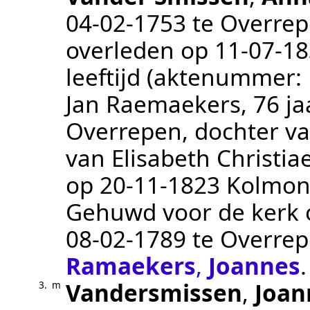
04‑02‑1753
te
Overre
overleden op
11‑07‑1
leeftijd (aktenummer:
Jan Raemaekers, 76 ja
Overrepen, dochter v
van Elisabeth Christiae
op
20‑11‑1823
Kolmon
Gehuwd voor de kerk op
08‑02‑1789
te
Overre
Ramaekers
,
Joannes
.
Vandersmissen
,
Joan
3.
m