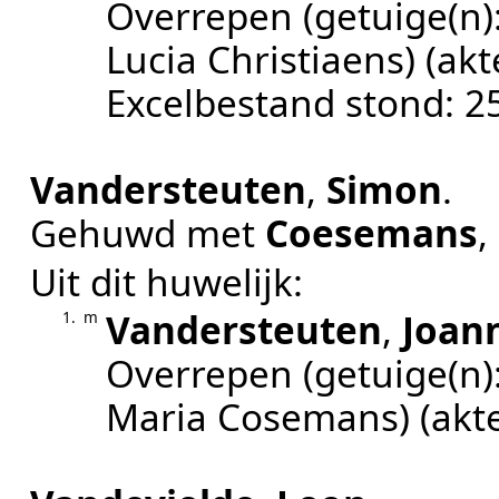
Overrepen
(getuige(n)
Lucia Christiaens)
(ak
Excelbestand stond: 25
Vandersteuten
,
Simon
.
Gehuwd met
Coesemans
,
Uit dit huwelijk:
Vandersteuten
,
Joan
1.
m
Overrepen
(getuige(n)
Maria Cosemans)
(ak