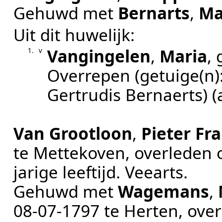
Gehuwd met
Bernarts
,
Ma
Uit dit huwelijk:
Vangingelen
,
Maria
,
1.
v
Overrepen
(getuige(n)
Gertrudis Bernaerts)
(
Van Grootloon
,
Pieter Fr
te
Mettekoven
, overleden
jarige leeftijd.
Veearts
.
Gehuwd met
Wagemans
,
08‑07‑1797
te
Herten
, ove