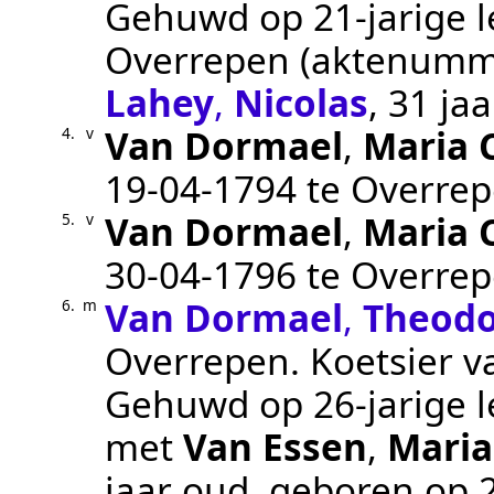
Gehuwd op 21-jarige l
Overrepen
(aktenumm
Lahey
,
Nicolas
, 31 ja
Van Dormael
,
Maria 
4.
v
19‑04‑1794
te
Overre
Van Dormael
,
Maria 
5.
v
30‑04‑1796
te
Overre
Van Dormael
,
Theodo
6.
m
Overrepen
.
Koetsier v
Gehuwd op 26-jarige l
met
Van Essen
,
Maria
jaar oud, geboren op