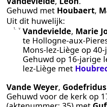
Vandevielde
,
Leon
.
Gehuwd met
Houbaert
,
M
Uit dit huwelijk:
Vandevielde
,
Marie J
1.
v
te
Hollogne-aux-Piere
Mons-lez-Liège
op 40-j
Gehuwd op 16-jarige l
lez-Liège
met
Houbre
Vande Weyer
,
Godefridus
Gehuwd voor de kerk op
1
(aktenummer:
35
) met
Guf