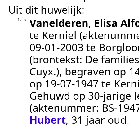
Uit dit huwelijk:
Vanelderen
,
Elisa Al
1.
v
te
Kerniel
(aktenumm
09‑01‑2003
te
Borgloo
(brontekst:
De familie
Cuyx.
), begraven op
1
op
19‑07‑1947
te
Kerni
Gehuwd op 30-jarige l
(aktenummer:
BS-194
Hubert
, 31 jaar oud.