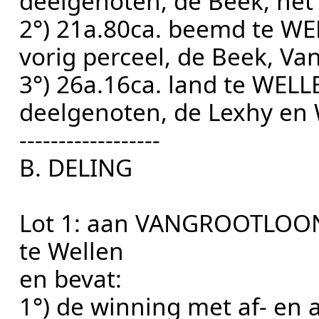
deelgenoten, de Beek, het 
2°) 21a.80ca. beemd te WE
vorig perceel, de Beek, Van
3°) 26a.16ca. land te WELL
deelgenoten, de Lexhy en 
------------------
B. DELING
Lot 1: aan VANGROOTLOON
te Wellen
en bevat:
1°) de winning met af- en