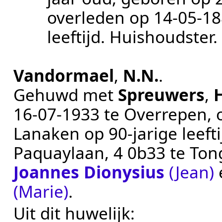
overleden op
14‑05‑1
leeftijd.
Huishoudster
.
Vandormael
,
N.N.
.
Gehuwd met
Spreuwers
,
16‑07‑1933
te
Overrepen
,
Lanaken
op 90-jarige leeft
Paquaylaan, 4 0b33 te
Ton
Joannes Dionysius
(Jean)
(Marie)
.
Uit dit huwelijk: