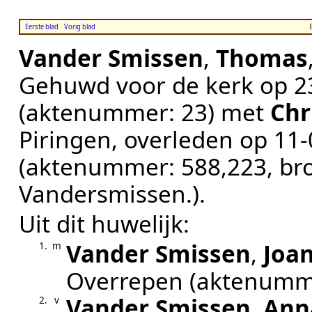
Eerste blad
Vorig blad
Vander Smissen
,
Thomas
Gehuwd voor de kerk op
2
(aktenummer:
23
) met
Chr
Piringen
, overleden op
11‑
(aktenummer:
588,223
, br
Vandersmissen.
).
Uit dit huwelijk:
Vander Smissen
,
Joa
1.
m
Overrepen
(aktenumm
Vander Smissen
,
Ann
2.
v