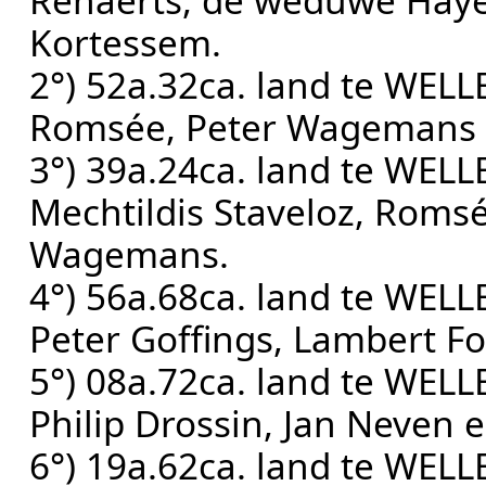
Renaerts, de weduwe Haye
Kortessem.
2°) 52a.32ca. land te WEL
Romsée, Peter Wagemans 
3°) 39a.24ca. land te WEL
Mechtildis Staveloz, Roms
Wagemans.
4°) 56a.68ca. land te WEL
Peter Goffings, Lambert F
5°) 08a.72ca. land te WEL
Philip Drossin, Jan Neven 
6°) 19a.62ca. land te WEL