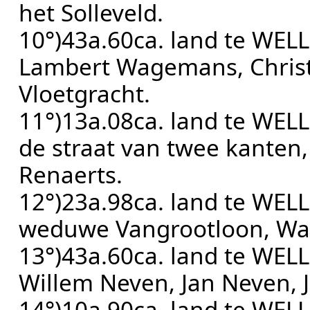
het Solleveld.
10°)43a.60ca. land te WELL
Lambert Wagemans, Christ
Vloetgracht.
11°)13a.08ca. land te WEL
de straat van twee kanten,
Renaerts.
12°)23a.98ca. land te WEL
weduwe Vangrootloon, Wal
13°)43a.60ca. land te WEL
Willem Neven, Jan Neven, 
14°)10a.90ca. land te WEL