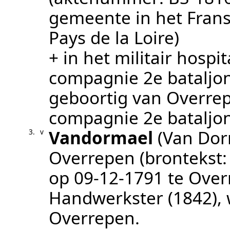
gemeente in het Fran
Pays de la Loire)
+ in het militair hospit
compagnie 2e bataljon
geboortig van Overre
compagnie 2e bataljon
Vandormael
(Van Dor
3.
v
Overrepen
(brontekst
op
09‑12‑1791
te
Over
Handwerkster (1842)
,
Overrepen
.