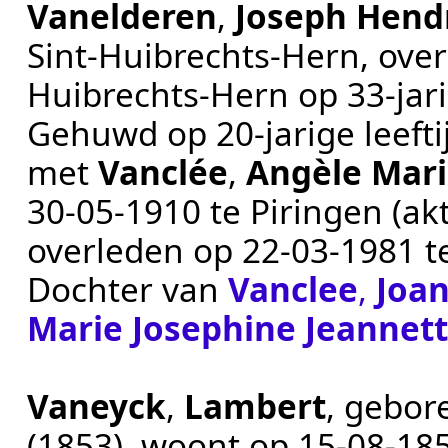
Vanelderen
,
Joseph Hend
Sint-Huibrechts-Hern
, ove
Huibrechts-Hern
op 33-jari
Gehuwd op 20-jarige leeft
met
Vanclée
,
Angèle Mar
30‑05‑1910
te
Piringen
(ak
overleden op
22‑03‑1981
t
Dochter van
Vanclee
,
Joa
Marie Josephine Jeannet
Vaneyck
,
Lambert
, gebo
(1853)
, woont op
15‑08‑18