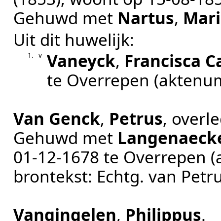
Gehuwd met
Nartus
,
Mari
Uit dit huwelijk:
Vaneyck
,
Francisca C
1.
v
te
Overrepen
(aktenu
Van Genck
,
Petrus
, overl
Gehuwd met
Langenaeck
01‑12‑1678
te
Overrepen
(
brontekst:
Echtg. van Petr
Vangingelen
,
Philippus
.