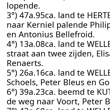
lopende.
3°) 47a.95ca. land te HER
naar Kerniel palende Phil
en Antonius Bellefroid.
4°) 13a.08ca. land te WELL
straat aan twee zijden, El
Renaerts.
5°) 26a.16ca. land te WEL
Schoels, Peter Bleus en Go
6°) 39a.23ca. beemd te K
de weg naar Voort, Peter 