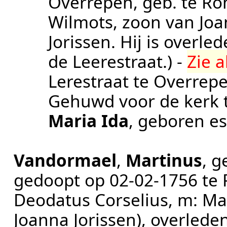
Overrepen, geb. te Ro
Wilmots, zoon van Jo
Jorissen. Hij is overle
de Leerestraat.
) -
Zie a
Lerestraat te
Overrep
Gehuwd voor de kerk 
Maria Ida
, geboren
es
Vandormael
,
Martinus
, 
gedoopt op
02‑02‑1756
te
Deodatus Corselius, m: Ma
Joanna Jorissen)
, overlede