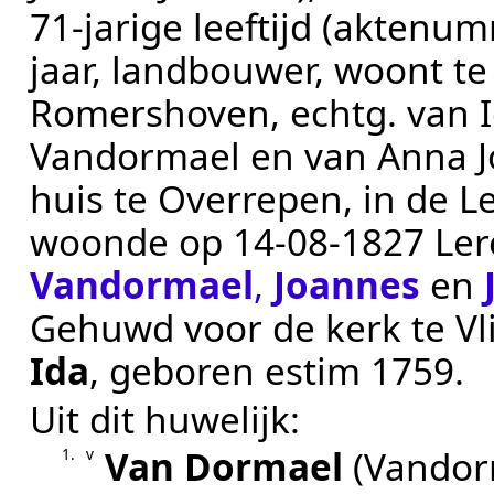
71-jarige leeftijd (aktenu
jaar, landbouwer, woont te
Romershoven, echtg. van I
Vandormael en van Anna Jor
huis te Overrepen, in de Le
woonde op
14‑08‑1827
Ler
Vandormael
,
Joannes
en
Gehuwd voor de kerk te
Vl
Ida
, geboren
estim 1759
.
Uit dit huwelijk:
Van Dormael
(Vandor
1.
v