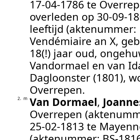
17‑04‑1786
te
Overre
overleden op
30‑09‑1
leeftijd (aktenummer:
Vendémiaire an X, ge
18(!) jaar oud, ongeh
Vandormael en van Id
Dagloonster (1801)
, 
Overrepen
.
Van Dormael
,
Joanne
2.
m
Overrepen
(aktenumm
25‑02‑1813
te
Mayenne
(aktenummer:
BS-1816