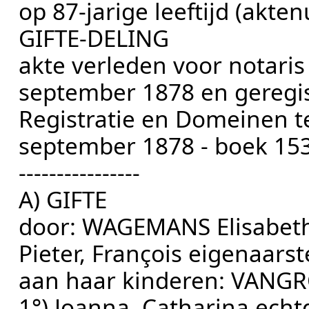
op 87-jarige leeftijd (akt
GIFTE-DELING
akte verleden voor notari
september 1878 en geregis
Registratie en Domeinen 
september 1878 - boek 153
----------------
A) GIFTE
door: WAGEMANS Elisabe
Pieter, François eigenaars
aan haar kinderen: VAN
1°) Joanna, Catharina echt