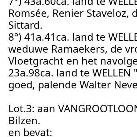
7°) 43a.60ca. land te WEL
Romsée, Renier Staveloz, d
Sittard.
8°) 41a.41ca. land te WEL
weduwe Ramaekers, de vro
Vloetgracht en het navolg
23a.98ca. land te WELLEN "
goed, palende Walter Neve
Lot.3: aan VANGROOTLOON 
Bilzen.
en bevat: