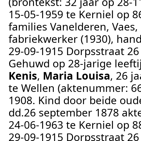
(brontekst:
32 jaar op 28-
15‑05‑1959
te
Kerniel
op 86
families Vanelderen, Vaes,
fabriekwerker (1930), han
29‑09‑1915
Dorpsstraat 26
Gehuwd op 28-jarige leeft
Kenis
,
Maria Louisa
, 26 j
te
Wellen
(aktenummer:
6
1908. Kind door beide oud
dd.26 september 1878 akte
24‑06‑1963
te
Kerniel
op 88
29‑09‑1915
Dorpsstraat 26