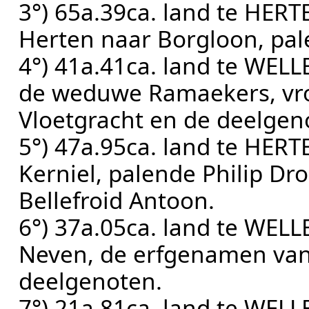
3°) 65a.39ca. land te HER
Herten naar Borgloon, pale
4°) 41a.41ca. land te WELL
de weduwe Ramaekers, vro
Vloetgracht en de deelgen
5°) 47a.95ca. land te HER
Kerniel, palende Philip Dr
Bellefroid Antoon.
6°) 37a.05ca. land te WELL
Neven, de erfgenamen van
deelgenoten.
7°) 21a.81ca. land te WEL