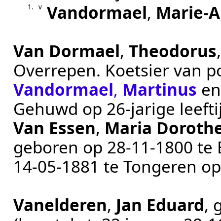
Vandormael
,
Marie‑
1.
v
Van Dormael
,
Theodorus
Overrepen
.
Koetsier van p
Vandormael
,
Martinus
e
Gehuwd op 26-jarige leeft
Van Essen
,
Maria Dorothe
geboren op
28‑11‑1800
te
14‑05‑1881
te
Tongeren
op 
Vanelderen
,
Jan Eduard
,