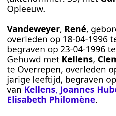
Opleeuw
.
Vandeweyer
,
René
, gebo
overleden op
18‑04‑1996
t
begraven op
23‑04‑1996
t
Gehuwd met
Kellens
,
Cle
te
Overrepen
, overleden 
jarige leeftijd, begraven o
van
Kellens
,
Joannes Hub
Elisabeth Philomène
.