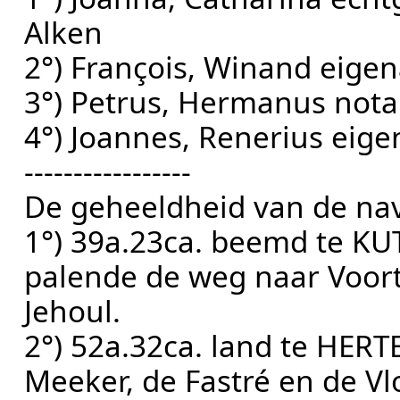
Alken
2°) François, Winand eige
3°) Petrus, Hermanus notar
4°) Joannes, Renerius eig
-----------------
De geheeldheid van de na
1°) 39a.23ca. beemd te KU
palende de weg naar Voort
Jehoul.
2°) 52a.32ca. land te HERT
Meeker, de Fastré en de Vl