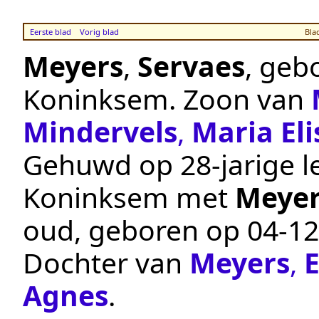
Eerste blad
Vorig blad
Bla
Meyers
,
Servaes
, geb
Koninksem
. Zoon van
Mindervels
,
Maria El
Gehuwd op 28-jarige le
Koninksem
met
Meyer
oud, geboren op
04‑12
Dochter van
Meyers
,
Agnes
.