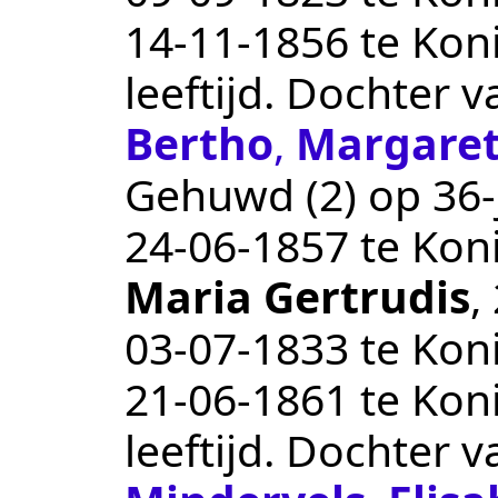
14‑11‑1856
te
Kon
leeftijd. Dochter 
Bertho
,
Margare
Gehuwd (2) op 36-j
24‑06‑1857
te
Kon
Maria Gertrudis
,
03‑07‑1833
te
Kon
21‑06‑1861
te
Kon
leeftijd. Dochter 