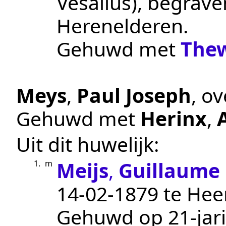
Vesalius
), begrav
Herenelderen
.
Gehuwd met
The
Meys
,
Paul Joseph
, o
Gehuwd met
Herinx
,
Uit dit huwelijk:
Meijs
,
Guillaume
1.
m
14‑02‑1879
te
Heer
Gehuwd op 21-jari