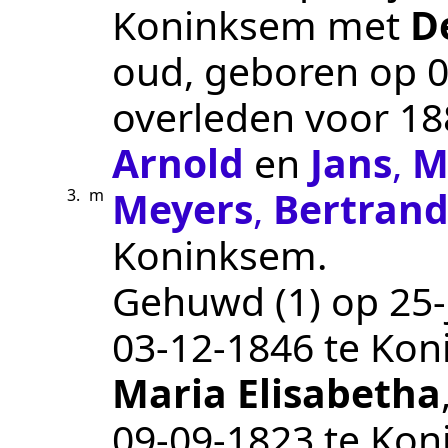
Koninksem
met
D
oud, geboren op
0
overleden
voor 18
Arnold
en
Jans
,
M
Meyers
,
Bertran
3.
m
Koninksem
.
Gehuwd (1) op 25-j
03‑12‑1846
te
Kon
Maria Elisabetha
09‑09‑1823
te
Kon