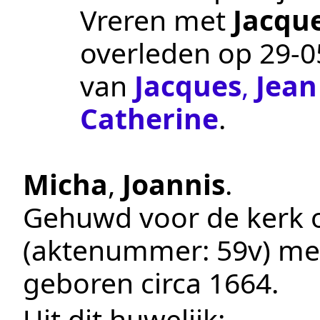
Vreren
met
Jacqu
overleden op
29‑0
van
Jacques
,
Jean
Catherine
.
Micha
,
Joannis
.
Gehuwd voor de kerk
(aktenummer:
59v
) m
geboren
circa 1664
.
Uit dit huwelijk: