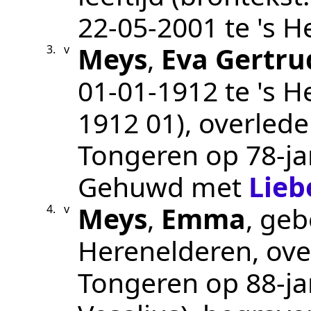
22‑05‑2001
te
's H
Meys
,
Eva Gertru
3.
v
01‑01‑1912
te
's H
1912 01
), overled
Tongeren
op 78-jar
Gehuwd met
Lieb
Meys
,
Emma
, ge
4.
v
Herenelderen
, ov
Tongeren
op 88-jar