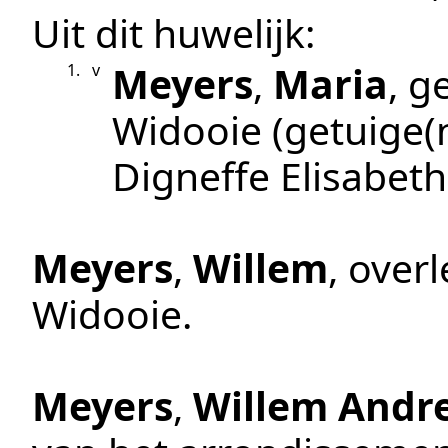
Uit dit huwelijk:
Meyers
,
Maria
, 
1.
v
Widooie
(getuige(
Digneffe Elisabeth
Meyers
,
Willem
, over
Widooie
.
Meyers
,
Willem Andr