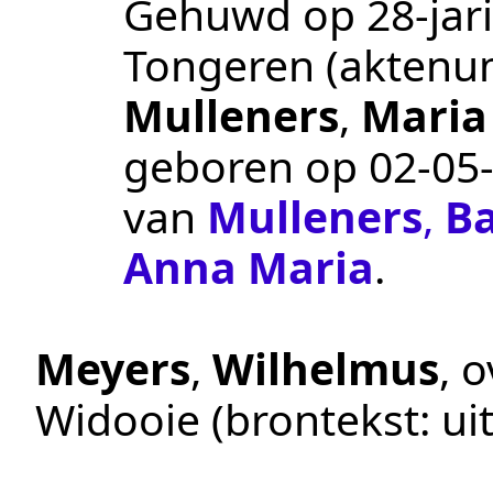
Gehuwd op 28-jari
Tongeren
(akten
Mulleners
,
Maria
geboren op
02‑05
van
Mulleners
,
B
Anna Maria
.
Meyers
,
Wilhelmus
, 
Widooie
(brontekst:
ui