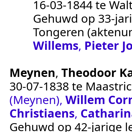
16‑03‑1844
te
Walt
Gehuwd op 33-jari
Tongeren
(akten
Willems
,
Pieter J
Meynen
,
Theodoor Ka
30‑07‑1838
te
Maastric
(Meynen)
,
Willem Cor
Christiaens
,
Catharin
Gehuwd op 42-jarige le