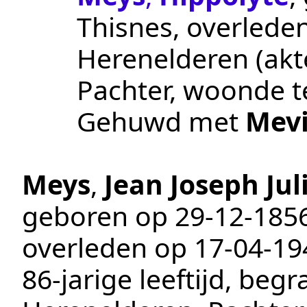
Thisnes
, overlede
Herenelderen
(ak
Pachter
, woonde 
Gehuwd met
Mevi
Meys
,
Jean Joseph Jul
geboren op
29‑12‑185
overleden op
17‑04‑19
86-jarige leeftijd, beg