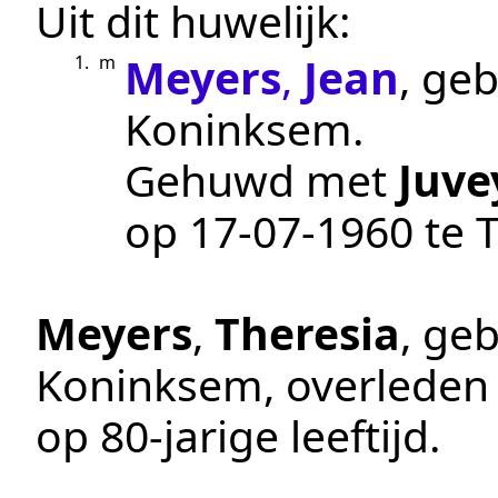
Uit dit huwelijk:
Meyers
,
Jean
, ge
1.
m
Koninksem
.
Gehuwd met
Juve
op
17‑07‑1960
te
Meyers
,
Theresia
, ge
Koninksem
, overlede
op 80-jarige leeftijd.