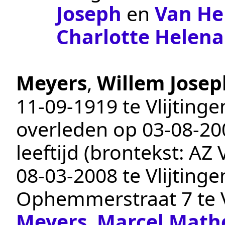
Joseph
en
Van He
Charlotte Helena
Meyers
,
Willem Josep
11‑09‑1919
te
Vlijtinge
overleden op
03‑08‑20
leeftijd (brontekst:
AZ 
08‑03‑2008
te
Vlijtinge
Ophemmerstraat 7 te
Meyers
,
Marcel Math