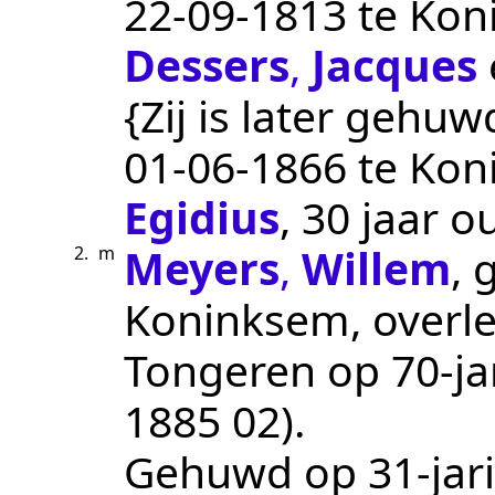
22‑09‑1813
te
Kon
Dessers
,
Jacques
{Zij is later gehuw
01‑06‑1866
te
Kon
Egidius
, 30 jaar o
Meyers
,
Willem
,
2.
m
Koninksem
, over
Tongeren
op 70-ja
1885 02
).
Gehuwd op 31-jari