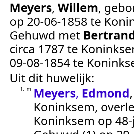
Meyers
,
Willem
, geb
op
20‑06‑1858
te
Koni
Gehuwd met
Bertran
circa 1787
te
Koninkse
09‑08‑1854
te
Konink
Uit dit huwelijk:
Meyers
,
Edmond
1.
m
Koninksem
, over
Koninksem
op 48-j