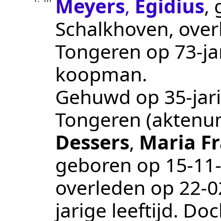
Meyers
,
Egidius
,
Schalkhoven
, ove
Tongeren
op 73-jar
koopman
.
Gehuwd op 35-jari
Tongeren
(akten
Dessers
,
Maria Fr
geboren op
15‑11
overleden op
22‑0
jarige leeftijd. Do