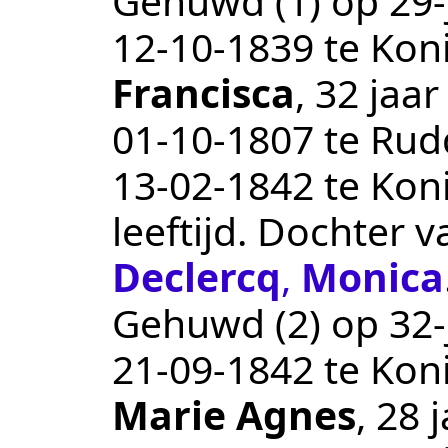
Gehuwd (1) op 29-j
12‑10‑1839
te
Kon
Francisca
, 32 jaa
01‑10‑1807
te
Rud
13‑02‑1842
te
Kon
leeftijd. Dochter 
Declercq
,
Monica
Gehuwd (2) op 32-j
21‑09‑1842
te
Kon
Marie Agnes
, 28 