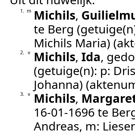
Michils
,
Guilielm
1.
m
te
Berg
(getuige(n
Michils Maria)
(ak
Michils
,
Ida
, ged
2.
v
(getuige(n):
p: Dri
Johanna)
(aktenu
Michils
,
Margare
3.
v
16‑01‑1696
te
Ber
Andreas, m: Liesen