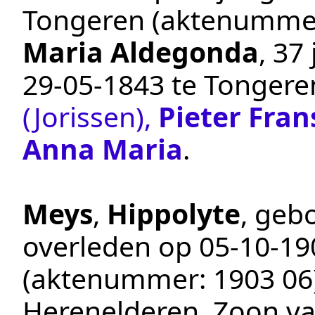
Tongeren
(aktenumme
Maria Aldegonda
, 37
29‑05‑1843
te
Tongere
(Jorissen)
,
Pieter Fran
Anna Maria
.
Meys
,
Hippolyte
, geb
overleden op
05‑10‑19
(aktenummer:
1903 06
Herenelderen
. Zoon v