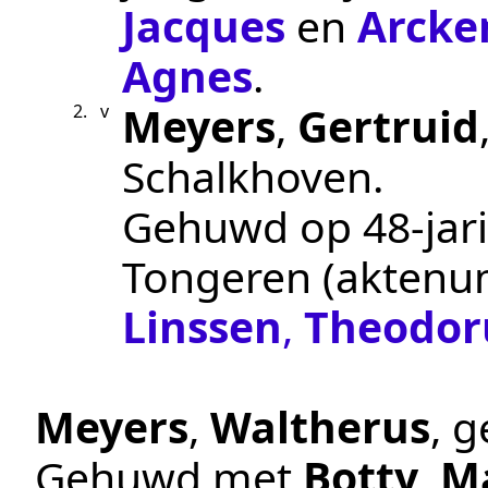
Jacques
en
Arcke
Agnes
.
Meyers
,
Gertruid
2.
v
Schalkhoven
.
Gehuwd op 48-jari
Tongeren
(akten
Linssen
,
Theodor
Meyers
,
Waltherus
, 
Gehuwd met
Botty
,
M