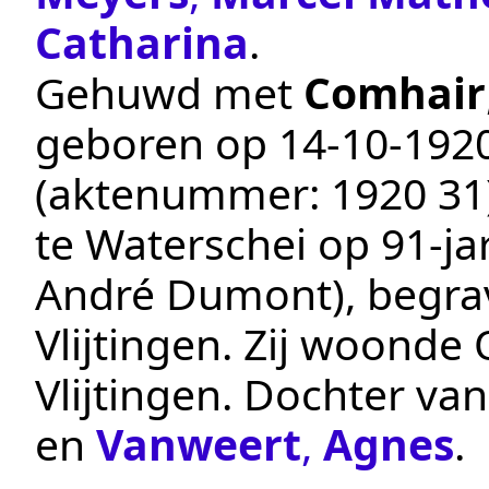
Catharina
.
Gehuwd met
Comhair
geboren op
14‑10‑192
(aktenummer:
1920 31
te
Waterschei
op 91-jar
André Dumont
), begr
Vlijtingen
. Zij woonde
Vlijtingen
. Dochter va
en
Vanweert
,
Agnes
.