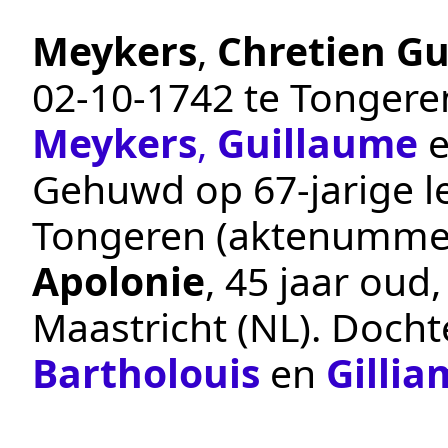
Meykers
,
Chretien G
02‑10‑1742
te
Tongere
Meykers
,
Guillaume
Gehuwd op 67-jarige le
Tongeren
(aktenumme
Apolonie
, 45 jaar ou
Maastricht (NL)
. Docht
Bartholouis
en
Gillia