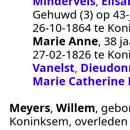
Mindervels
,
Elis
Gehuwd (3) op 43-j
26‑10‑1864
te
Kon
Marie Anne
, 38 
27‑02‑1826
te
Kon
Vanelst
,
Dieudon
Marie Catherine
Meyers
,
Willem
, geb
Koninksem
, overlede