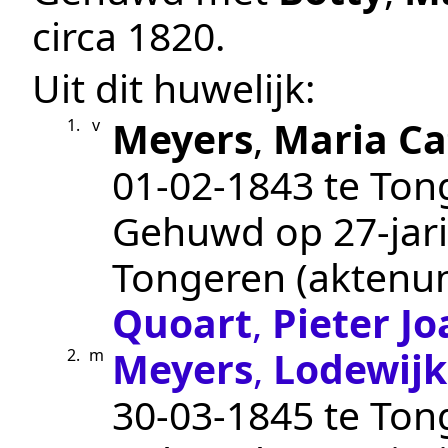
circa 1820
.
Uit dit huwelijk:
Meyers
,
Maria Ca
1.
v
01‑02‑1843
te
Ton
Gehuwd op 27-jari
Tongeren
(akten
Quoart
,
Pieter J
Meyers
,
Lodewijk
2.
m
30‑03‑1845
te
Ton