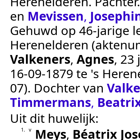
Herenelderen
.
Pachter
en
Mevissen
,
Josephi
Gehuwd op 46-jarige le
Herenelderen
(aktenu
Valkeners
,
Agnes
, 23
16‑09‑1879
te
's Heren
07
). Dochter van
Valk
Timmermans
,
Beatri
Uit dit huwelijk:
Meys
,
Béatrix Jo
1.
v