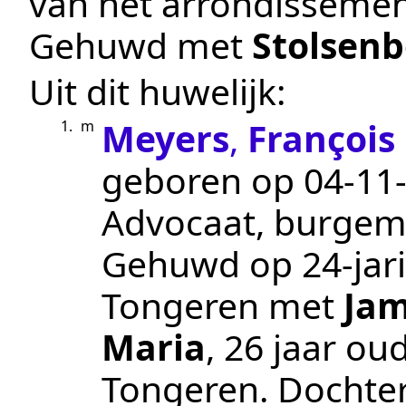
van het arrondisseme
Gehuwd met
Stolsen
Uit dit huwelijk:
Meyers
,
François
1.
m
geboren op
04‑11
Advocaat, burgeme
Gehuwd op 24-jari
Tongeren
met
Jam
Maria
, 26 jaar o
Tongeren
. Dochte