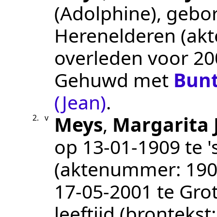
(Adolphine)
, gebo
Herenelderen
(ak
overleden
voor 20
Gehuwd met
Bunt
(Jean)
.
Meys
,
Margarita 
2.
v
op
13‑01‑1909
te
'
(aktenummer:
190
17‑05‑2001
te
Gro
leeftijd (brontekst