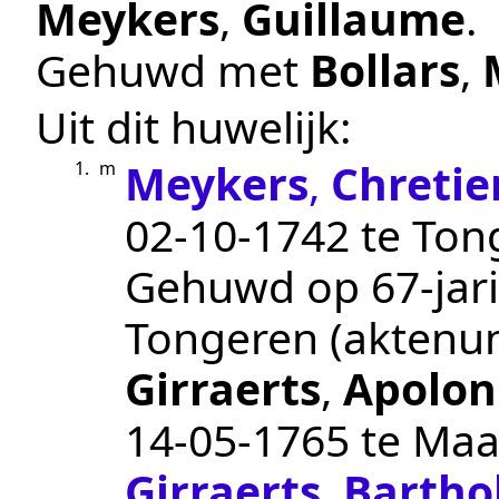
Meykers
,
Guillaume
.
Gehuwd met
Bollars
,
Uit dit huwelijk:
Meykers
,
Chretie
1.
m
02‑10‑1742
te
Ton
Gehuwd op 67-jari
Tongeren
(akten
Girraerts
,
Apolon
14‑05‑1765
te
Maas
Girraerts
,
Bartho