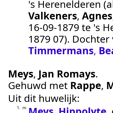
's Herenelderen
(a
Valkeners
,
Agnes
16‑09‑1879
te
's H
1879 07
). Dochter
Timmermans
,
Be
Meys
,
Jan Romays
.
Gehuwd met
Rappe
,
M
Uit dit huwelijk:
Meys
,
Hippolyte
,
1.
m