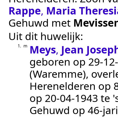
Rappe
,
Maria Theresi
Gehuwd met
Mevisse
Uit dit huwelijk:
Meys
,
Jean Joseph
1.
m
geboren op
29‑12
(Waremme)
, over
Herenelderen
op 8
op
20‑04‑1943
te
'
Gehuwd op 46-jari