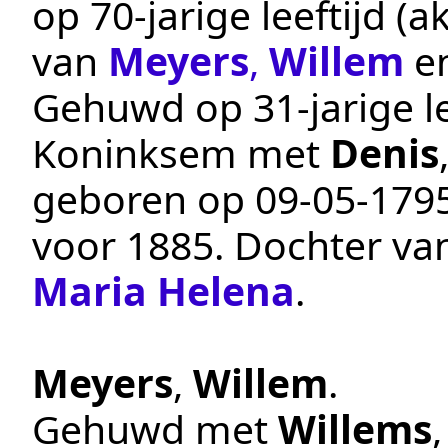
op 70-jarige leeftijd 
van
Meyers
,
Willem
e
Gehuwd op 31-jarige le
Koninksem
met
Denis
geboren op
09‑05‑179
voor 1885
. Dochter v
Maria Helena
.
Meyers
,
Willem
.
Gehuwd met
Willems