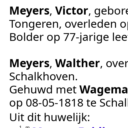
Meyers
,
Victor
, gebo
Tongeren
, overleden 
Bolder
op 77-jarige leef
Meyers
,
Walther
, ove
Schalkhoven
.
Gehuwd met
Wagema
op
08‑05‑1818
te
Scha
Uit dit huwelijk:
1.
m