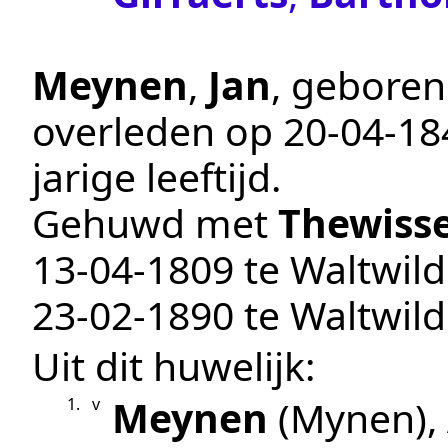
Meynen
,
Jan
, gebore
overleden op
20‑04‑18
jarige leeftijd.
Gehuwd met
Thewiss
13‑04‑1809
te
Waltwild
23‑02‑1890
te
Waltwild
Uit dit huwelijk:
Meynen
(Mynen)
,
1.
v