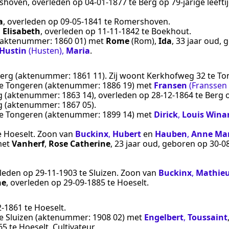
shoven
, overleden op
04‑01‑1877
te
Berg
op 79-jarige leeft
a
, overleden op
09‑05‑1841
te
Romershoven
.
 Elisabeth
, overleden op
11‑11‑1842
te
Boekhout
.
aktenummer:
1860 01
) met
Rome
(Rom)
,
Ida
, 33 jaar oud,
Hustin
(Husten)
,
Maria
.
erg
(aktenummer:
1861 11
). Zij woont Kerkhofweg 32 te
To
e
Tongeren
(aktenummer:
1886 19
) met
Fransen
(Franssen
g
(aktenummer:
1863 14
), overleden op
28‑12‑1864
te
Berg
o
g
(aktenummer:
1867 05
).
e
Tongeren
(aktenummer:
1899 14
) met
Dirick
,
Louis Wina
e
Hoeselt
. Zoon van
Buckinx
,
Hubert
en
Hauben
,
Anne Mar
et
Vanherf
,
Rose Catherine
, 23 jaar oud, geboren op
30‑0
leden op
29‑11‑1903
te
Sluizen
. Zoon van
Buckinx
,
Mathie
ne
, overleden op
29‑09‑1885
te
Hoeselt
.
2‑1861
te
Hoeselt
.
e
Sluizen
(aktenummer:
1908 02
) met
Engelbert
,
Toussaint
65
te
Hoeselt
.
Cultivateur
.