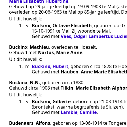
Marie Elisabeth Hubertine
.
Gehuwd op 29-jarige leeftijd op
19‑09‑1903
te
Mal
(akt
overleden op
20‑06‑1963
te
Mal
op 85-jarige leeftijd. 
Uit dit huwelijk:
1.
v
Buckinx
,
Octavie Elisabeth
, geboren op
07
15‑10‑1991
te
Mal
. Zij woonde te
Mal
.
Gehuwd met
Vaes
,
Odger Lambertus Lucie
Buckinx
,
Mathieu
, overleden te
Hoeselt
.
Gehuwd met
Nartus
,
Marie Anne
.
Uit dit huwelijk:
1.
m
Buckinx
,
Hubert
, geboren
circa 1828
te
Hoes
Gehuwd met
Hauben
,
Anne Marie Elisabet
Buckinx
,
N.N.
, geboren
circa 1880
.
Gehuwd
circa 1908
met
Tilkin
,
Marie Elisabeth Alpho
Uit dit huwelijk:
1.
v
Buckinx
,
Gilberte
, geboren op
21‑03‑1914
t
(brontekst:
waarna begrzafenis te Sluizen
).
Gehuwd met
Lambie
,
Camille
.
Budenaers
,
Alfons
, geboren op
13‑06‑1914
te
Tongere