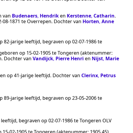
n van
Budenaers
,
Hendrik
en
Kerstenne
,
Catharin
.
2‑08‑1871
te
Overrepen
. Dochter van
Horten
,
Anne
p 82-jarige leeftijd, begraven op
02‑07‑1986
te
, geboren op
15‑02‑1905
te
Tongeren
(aktenummer:
n
. Dochter van
Vandijck
,
Pierre Henri
en
Nijst
,
Marie
ren
op 41-jarige leeftijd. Dochter van
Clerinx
,
Petrus
p 89-jarige leeftijd, begraven op
23‑05‑2006
te
 leeftijd, begraven op
02‑07‑1986
te
Tongeren OLV
op
15‑02‑1905
te
Tongeren
(aktenummer:
1905 45
),