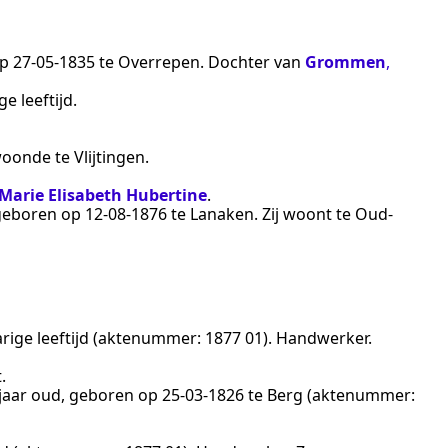
op
27‑05‑1835
te
Overrepen
. Dochter van
Grommen
,
e leeftijd.
j woonde te
Vlijtingen
.
Marie Elisabeth Hubertine
.
 geboren op
12‑08‑1876
te
Lanaken
. Zij woont te
Oud-
arige leeftijd (aktenummer:
1877 01
).
Handwerker
.
t
.
 jaar oud, geboren op
25‑03‑1826
te
Berg
(aktenummer: