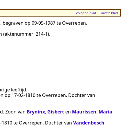
Volgend blad
Laatste blad
jd, begraven op
09‑05‑1987
te
Overrepen
.
n
(aktenummer:
214-1
).
rige leeftijd.
ren op
17‑02‑1810
te
Overrepen
. Dochter van
ijd. Zoon van
Bryninx
,
Gisbert
en
Maurissen
,
Maria
2‑1810
te
Overrepen
. Dochter van
Vandenbosch
,