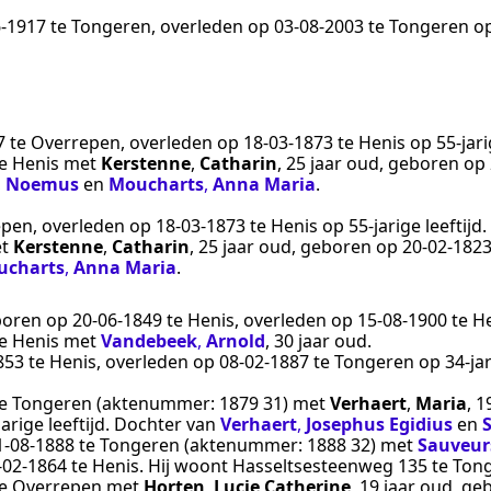
6‑1917
te
Tongeren
, overleden op
03‑08‑2003
te
Tongeren
op
7
te
Overrepen
, overleden op
18‑03‑1873
te
Henis
op 55-jarig
e
Henis
met
Kerstenne
,
Catharin
, 25 jaar oud, geboren op
,
Noemus
en
Moucharts
,
Anna Maria
.
epen
, overleden op
18‑03‑1873
te
Henis
op 55-jarige leeftijd
t
Kerstenne
,
Catharin
, 25 jaar oud, geboren op
20‑02‑182
ucharts
,
Anna Maria
.
boren op
20‑06‑1849
te
Henis
, overleden op
15‑08‑1900
te
H
e
Henis
met
Vandebeek
,
Arnold
, 30 jaar oud.
853
te
Henis
, overleden op
08‑02‑1887
te
Tongeren
op 34-ja
e
Tongeren
(aktenummer:
1879 31
) met
Verhaert
,
Maria
, 
arige leeftijd. Dochter van
Verhaert
,
Josephus Egidius
en
S
1‑08‑1888
te
Tongeren
(aktenummer:
1888 32
) met
Sauveur
‑02‑1864
te
Henis
. Hij woont Hasseltsesteenweg 135 te
Ton
e
Overrepen
met
Horten
,
Lucie Catherine
, 19 jaar oud, g