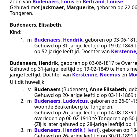
Zoon van
Budenaers
,
Louis
en
Bertrand
,
Louise
.
Gehuwd met
Jackmaer
,
Marguerite
, geboren op
22‑0
Tongeren
.
Budenaers
,
Elisabeth
.
Kind:
1.
m
Budenaers
,
Hendrik
, geboren op
03‑06‑181
Gehuwd op 31-jarige leeftijd op
19‑02‑1849
t
op 52-jarige leeftijd. Dochter van
Kerstenne
Budenaers
,
Hendrik
, geboren op
03‑06‑1817
te
Overr
Gehuwd op 31-jarige leeftijd op
19‑02‑1849
te
Henis
me
jarige leeftijd. Dochter van
Kerstenne
,
Noemus
en
Mo
Uit dit huwelijk:
1.
v
Budenaers
(Budeners)
,
Anne Elisabeth
, ge
Gehuwd op 20-jarige leeftijd op
03‑11‑1869
t
2.
m
Budenaers
,
Ludovicus
, geboren op
26‑01‑1
woonde Beukenberg te
Tongeren
.
Gehuwd op 26-jarige leeftijd op
14‑08‑1879
t
overleden op
06‑02‑1910
te
Tongeren
op 50-j
{Zij is later gehuwd op 28-jarige leeftijd op
1
3.
m
Budenaers
,
Hendrik
(Henri)
, geboren op
18
Gehuwd op 26-jarige leeftijd op
30‑01‑1891
t