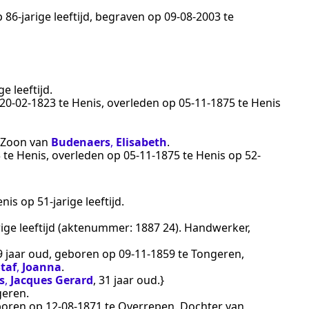
 86-jarige leeftijd, begraven op
09‑08‑2003
te
e leeftijd.
20‑02‑1823
te
Henis
, overleden op
05‑11‑1875
te
Henis
. Zoon van
Budenaers
,
Elisabeth
.
3
te
Henis
, overleden op
05‑11‑1875
te
Henis
op 52-
enis
op 51-jarige leeftijd.
rige leeftijd (aktenummer:
1887 24
).
Handwerker
,
19 jaar oud, geboren op
09‑11‑1859
te
Tongeren
,
taf
,
Joanna
.
s
,
Jacques Gerard
, 31 jaar oud.}
geren
.
eboren op
12‑08‑1871
te
Overrepen
. Dochter van