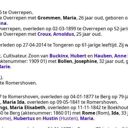
6
te
Overrepen
.
e
Overrepen
met
Grommen
,
Maria
, 26 jaar oud, geboren 
ina
.
verrepen
, overleden op
02‑03‑1899
te
Overrepen
op 52-jarig
e
Overrepen
met
Croux
,
Arnoldus
, 25 jaar oud.
erleden op
27‑04‑2014
te
Tongeren
op 61-jarige leeftijd. Zi
t
.
Cultivateur
. Zoon van
Buckinx
,
Hubert
en
Hauben
,
Anne 
aktenummer:
1909 01
) met
Bollen
,
Josephine
, 32 jaar oud,
arie
.
)
.
te
Romershoven
.
7
te
Romershoven
, overleden op
04‑01‑1877
te
Berg
op 79-j
n
,
Maria Ida
, overleden op
09‑05‑1841
te
Romershoven
.
ings
,
Maria Elisabeth
, overleden op
11‑11‑1842
te
Boekhou
60
te
Berg
(aktenummer:
1860 01
) met
Rome
(Rom)
,
Ida
, 33
Rome)
,
Hubertus
en
Hustin
(Husten)
,
Maria
.