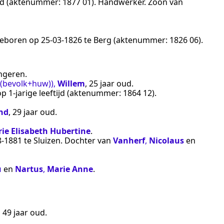
ijd (aktenummer:
1877 01
).
Handwerker
. Zoon van
 geboren op
25‑03‑1826
te
Berg
(aktenummer:
1826 06
).
ngeren
.
 (bevolk+huw))
,
Willem
, 25 jaar oud.
p 1-jarige leeftijd (aktenummer:
1864 12
).
nd
, 29 jaar oud.
ie Elisabeth Hubertine
.
8‑1881
te
Sluizen
. Dochter van
Vanherf
,
Nicolaus
en
u
en
Nartus
,
Marie Anne
.
, 49 jaar oud.