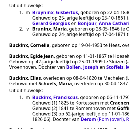
Uit dit huwelijk:
1.
m
Bruyninx
,
Gisbertus
, geboren op
22‑04‑183
Gehuwd op 25-jarige leeftijd op
25‑10‑1861
t
Gerard Georgius
en
Bonjour
,
Anna Cathar
2.
v
Bruninx
,
Maria
, geboren op
28‑05‑1846
te
O
Gehuwd op 24-jarige leeftijd op
17‑04‑1871
t
Buckinx
,
Cornelia
, geboren op
19‑04‑1953
te
Hees
, ov
Buckinx
,
Egide Jean
, geboren op
11‑01‑1867
te
Hoesel
Gehuwd op 42-jarige leeftijd op
25‑01‑1909
te
Sluizen
(
Vroenhoven
. Dochter van
Bollen
,
Joseph
en
Stoffels
,
M
Buckinx
,
Elias
, overleden op
08‑04‑1820
te
Mechelen (L
Gehuwd met
Schoefs
,
Maria
, overleden op
30‑04‑1837
Uit dit huwelijk:
1.
m
Buckinx
,
Franciscus
, geboren op
06‑11‑179
Gehuwd (1)
1825
te
Kortessem
met
Craene
Gehuwd (2)
1841
te
Romershoven
met
Goff
Gehuwd (3) op 62-jarige leeftijd op
11‑01‑18
1826 06
). Dochter van
Derom
(Rom (overl), 