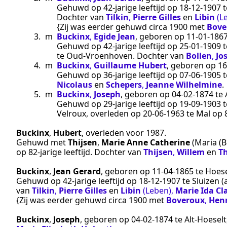
Gehuwd op 42-jarige leeftijd op
18‑12‑1907
t
Dochter van
Tilkin
,
Pierre Gilles
en
Libin
(L
{Zij was eerder gehuwd
circa 1900
met
Bove
3.
m
Buckinx
,
Egide Jean
, geboren op
11‑01‑186
Gehuwd op 42-jarige leeftijd op
25‑01‑1909
t
te
Oud-Vroenhoven
. Dochter van
Bollen
,
Jo
4.
m
Buckinx
,
Guillaume Hubert
, geboren op
16
Gehuwd op 36-jarige leeftijd op
07‑06‑1905
t
Nicolaus
en
Schepers
,
Jeanne Wilhelmine
.
5.
m
Buckinx
,
Joseph
, geboren op
04‑02‑1874
te
Gehuwd op 29-jarige leeftijd op
19‑09‑1903
t
Velroux
, overleden op
20‑06‑1963
te
Mal
op 8
Buckinx
,
Hubert
, overleden
voor 1987
.
Gehuwd met
Thijsen
,
Marie Anne Catherine
(Maria (B
op 82-jarige leeftijd. Dochter van
Thijsen
,
Willem
en
Th
Buckinx
,
Jean Gerard
, geboren op
11‑04‑1865
te
Hoese
Gehuwd op 42-jarige leeftijd op
18‑12‑1907
te
Sluizen
(
van
Tilkin
,
Pierre Gilles
en
Libin
(Leben)
,
Marie Ida Cl
{Zij was eerder gehuwd
circa 1900
met
Boveroux
,
Henr
Buckinx
,
Joseph
, geboren op
04‑02‑1874
te
Alt-Hoeselt