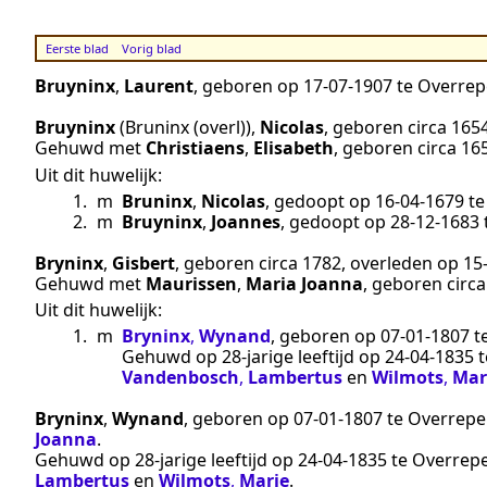
Eerste blad
Vorig blad
Bruyninx
,
Laurent
, geboren op
17‑07‑1907
te
Overrep
Bruyninx
(Bruninx (overl))
,
Nicolas
, geboren
circa 165
Gehuwd met
Christiaens
,
Elisabeth
, geboren
circa 16
Uit dit huwelijk:
1.
m
Bruninx
,
Nicolas
, gedoopt op
16‑04‑1679
t
2.
m
Bruyninx
,
Joannes
, gedoopt op
28‑12‑1683
Bryninx
,
Gisbert
, geboren
circa 1782
, overleden op
15
Gehuwd met
Maurissen
,
Maria Joanna
, geboren
circ
Uit dit huwelijk:
1.
m
Bryninx
,
Wynand
, geboren op
07‑01‑1807
t
Gehuwd op 28-jarige leeftijd op
24‑04‑1835
t
Vandenbosch
,
Lambertus
en
Wilmots
,
Mar
Bryninx
,
Wynand
, geboren op
07‑01‑1807
te
Overrepe
Joanna
.
Gehuwd op 28-jarige leeftijd op
24‑04‑1835
te
Overrep
Lambertus
en
Wilmots
,
Marie
.