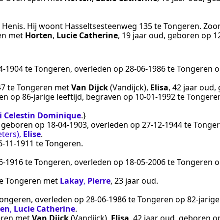
e
Henis
. Hij woont Hasseltsesteenweg 135 te
Tongeren
. Zoo
en
met
Horten
,
Lucie Catherine
, 19 jaar oud, geboren op
1
4‑1904
te
Tongeren
, overleden op
28‑06‑1986
te
Tongeren
o
47
te
Tongeren
met
Van Dijck
(Vandijck)
,
Elisa
, 42 jaar oud
en
op 86-jarige leeftijd, begraven op
10‑01‑1992
te
Tongere
i Celestin Dominique
.}
, geboren op
18‑04‑1903
, overleden op
27‑12‑1944
te
Tonge
ters)
,
Elise
.
6‑11‑1911
te
Tongeren
.
6‑1916
te
Tongeren
, overleden op
18‑05‑2006
te
Tongeren
o
e
Tongeren
met
Lakay
,
Pierre
, 23 jaar oud.
ongeren
, overleden op
28‑06‑1986
te
Tongeren
op 82-jarige
ten
,
Lucie Catherine
.
ren
met
Van Dijck
(Vandijck)
,
Elisa
, 42 jaar oud, geboren 