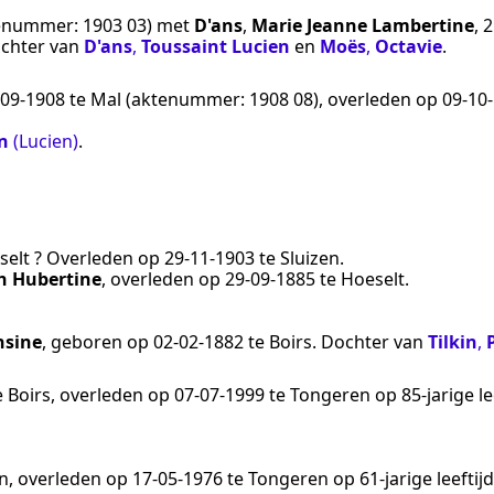
enummer:
1903 03
) met
D'ans
,
Marie Jeanne Lambertine
, 
Dochter van
D'ans
,
Toussaint Lucien
en
Moës
,
Octavie
.
‑09‑1908
te
Mal
(aktenummer:
1908 08
), overleden op
09‑10
n
(Lucien)
.
elt ?
Overleden op
29‑11‑1903
te
Sluizen
.
h Hubertine
, overleden op
29‑09‑1885
te
Hoeselt
.
nsine
, geboren op
02‑02‑1882
te
Boirs
. Dochter van
Tilkin
,
e
Boirs
, overleden op
07‑07‑1999
te
Tongeren
op 85-jarige l
n
, overleden op
17‑05‑1976
te
Tongeren
op 61-jarige leefti