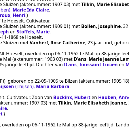
e
Sluizen
(aktenummer:
1907 03
) met
Tilkin
,
Marie Elisabe
eben)
,
Marie Ida Claire
.
roux
,
Henri
.}
7
te
Hoeselt
.
Cultivateur
.
e
Sluizen
(aktenummer:
1909 01
) met
Bollen
,
Josephine
, 3
seph
en
Stoffels
,
Marie
.
‑11‑1868
te
Hoeselt
.
e
Sluizen
met
Vanherf
,
Rose Catherine
, 23 jaar oud, gebo
Alt-Hoeselt
, overleden op
06‑11‑1962
te
Mal
op 88-jarige leef
e
Mal
(aktenummer:
1903 03
) met
D'ans
,
Marie Jeanne La
5-jarige leeftijd. Dochter van
D'ans
,
Toussaint Lucien
en
M
P))
, geboren op
22‑05‑1905
te
Bilzen
(aktenummer:
1905 18
ijssen
(Thijsen)
,
Maria Barbara
.
lt
.
Cultivateur
. Zoon van
Buckinx
,
Hubert
en
Hauben
,
Anne
aktenummer:
1907 03
) met
Tilkin
,
Marie Elisabeth Jeanne
,
aire
.
i
.}
, overleden op
06‑11‑1962
te
Mal
op 88-jarige leeftijd.
Land