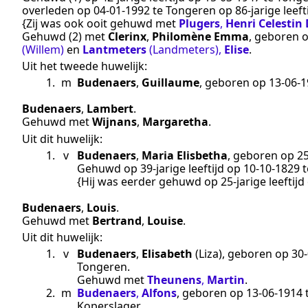
overleden op
04‑01‑1992
te
Tongeren
op 86-jarige leef
{Zij was ook ooit gehuwd met
Plugers
,
Henri Celestin
Gehuwd (2) met
Clerinx
,
Philomène Emma
, geboren 
(Willem)
en
Lantmeters
(Landmeters)
,
Elise
.
Uit het tweede huwelijk:
1.
m
Budenaers
,
Guillaume
, geboren op
13‑06‑
Budenaers
,
Lambert
.
Gehuwd met
Wijnans
,
Margaretha
.
Uit dit huwelijk:
1.
v
Budenaers
,
Maria Elisbetha
, geboren op
2
Gehuwd op 39-jarige leeftijd op
10‑10‑1829
t
{Hij was eerder gehuwd op 25-jarige leeftij
Budenaers
,
Louis
.
Gehuwd met
Bertrand
,
Louise
.
Uit dit huwelijk:
1.
v
Budenaers
,
Elisabeth
(Liza)
, geboren op
30
Tongeren
.
Gehuwd met
Theunens
,
Martin
.
2.
m
Budenaers
,
Alfons
, geboren op
13‑06‑1914
Koperslager
.