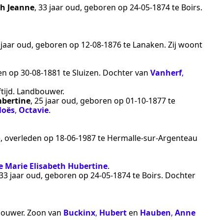
th Jeanne
, 33 jaar oud, geboren op
24‑05‑1874
te
Boirs
.
2 jaar oud, geboren op
12‑08‑1876
te
Lanaken
. Zij woont
ren op
30‑08‑1881
te
Sluizen
. Dochter van
Vanherf
,
tijd.
Landbouwer
.
mbertine
, 25 jaar oud, geboren op
01‑10‑1877
te
oës
,
Octavie
.
), overleden op
18‑06‑1987
te
Hermalle-sur-Argenteau
 Marie Elisabeth Hubertine
.
 33 jaar oud, geboren op
24‑05‑1874
te
Boirs
. Dochter
bouwer
. Zoon van
Buckinx
,
Hubert
en
Hauben
,
Anne