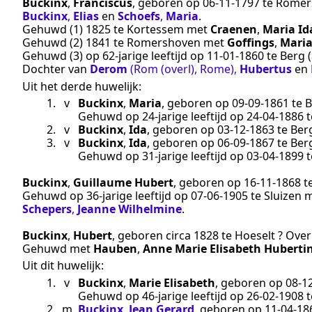
Buckinx
,
Franciscus
, geboren op
06‑11‑1797
te
Romer
Buckinx
,
Elias
en
Schoefs
,
Maria
.
Gehuwd (1)
1825
te
Kortessem
met
Craenen
,
Maria Id
Gehuwd (2)
1841
te
Romershoven
met
Goffings
,
Maria
Gehuwd (3) op 62-jarige leeftijd op
11‑01‑1860
te
Berg
(
Dochter van
Derom
(Rom (overl), Rome)
,
Hubertus
en
Uit het derde huwelijk:
1.
v
Buckinx
,
Maria
, geboren op
09‑09‑1861
te
B
Gehuwd op 24-jarige leeftijd op
24‑04‑1886
t
2.
v
Buckinx
,
Ida
, geboren op
03‑12‑1863
te
Ber
3.
v
Buckinx
,
Ida
, geboren op
06‑09‑1867
te
Ber
Gehuwd op 31-jarige leeftijd op
03‑04‑1899
t
Buckinx
,
Guillaume Hubert
, geboren op
16‑11‑1868
t
Gehuwd op 36-jarige leeftijd op
07‑06‑1905
te
Sluizen
m
Schepers
,
Jeanne Wilhelmine
.
Buckinx
,
Hubert
, geboren
circa 1828
te
Hoeselt ?
Over
Gehuwd met
Hauben
,
Anne Marie Elisabeth Huberti
Uit dit huwelijk:
1.
v
Buckinx
,
Marie Elisabeth
, geboren op
08‑1
Gehuwd op 46-jarige leeftijd op
26‑02‑1908
t
2.
m
Buckinx
,
Jean Gerard
, geboren op
11‑04‑18