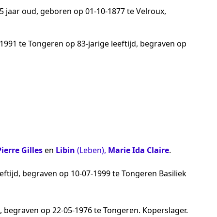
25 jaar oud, geboren op
01‑10‑1877
te
Velroux
,
‑1991
te
Tongeren
op 83-jarige leeftijd, begraven op
Pierre Gilles
en
Libin
(Leben)
,
Marie Ida Claire
.
eeftijd, begraven op
10‑07‑1999
te
Tongeren Basiliek
jd, begraven op
22‑05‑1976
te
Tongeren
.
Koperslager
.