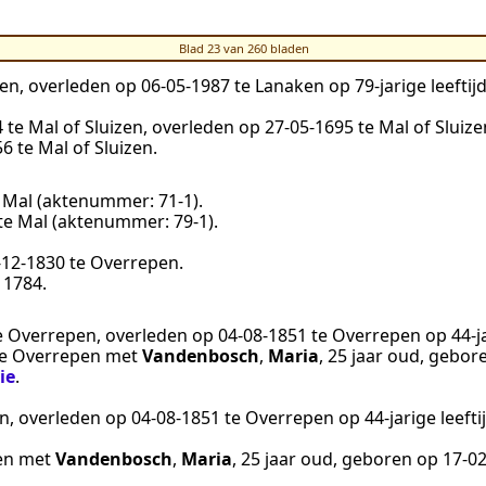
Blad 23 van 260 bladen
en
, overleden op
06‑05‑1987
te
Lanaken
op 79-jarige leefti
4
te
Mal of Sluizen
, overleden op
27‑05‑1695
te
Mal of Sluize
56
te
Mal of Sluizen
.
e
Mal
(aktenummer:
71-1
).
te
Mal
(aktenummer:
79-1
).
‑12‑1830
te
Overrepen
.
a 1784
.
e
Overrepen
, overleden op
04‑08‑1851
te
Overrepen
op 44-ja
e
Overrepen
met
Vandenbosch
,
Maria
, 25 jaar oud, gebo
ie
.
n
, overleden op
04‑08‑1851
te
Overrepen
op 44-jarige leeft
en
met
Vandenbosch
,
Maria
, 25 jaar oud, geboren op
17‑0