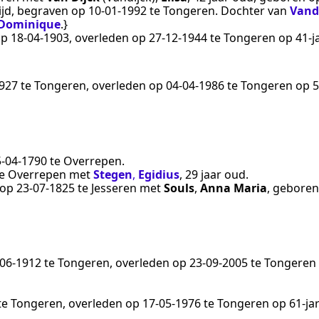
tijd, begraven op
10‑01‑1992
te
Tongeren
. Dochter van
Vand
 Dominique
.}
op
18‑04‑1903
, overleden op
27‑12‑1944
te
Tongeren
op 41-ja
1927
te
Tongeren
, overleden op
04‑04‑1986
te
Tongeren
op 5
5‑04‑1790
te
Overrepen
.
e
Overrepen
met
Stegen
,
Egidius
, 29 jaar oud.
d op
23‑07‑1825
te
Jesseren
met
Souls
,
Anna Maria
, gebore
‑06‑1912
te
Tongeren
, overleden op
23‑09‑2005
te
Tongeren
te
Tongeren
, overleden op
17‑05‑1976
te
Tongeren
op 61-jar