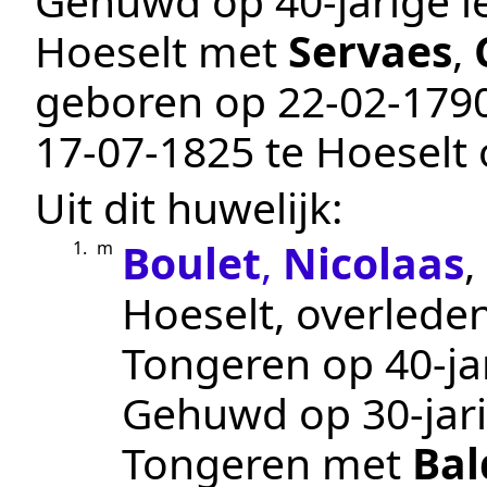
Gehuwd op 40-jarige le
Hoeselt
met
Servaes
,
geboren op
22‑02‑179
17‑07‑1825
te
Hoeselt
o
Uit dit huwelijk:
Boulet
,
Nicolaas
,
1.
m
Hoeselt
, overlede
Tongeren
op 40-jar
Gehuwd op 30-jari
Tongeren
met
Bal