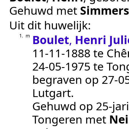
Gehuwd met
Simmers
Uit dit huwelijk:
Boulet
,
Henri Jul
1.
m
11‑11‑1888
te
Chê
24‑05‑1975
te
Ton
begraven op
27‑0
Lutgart
.
Gehuwd op 25-jari
Tongeren
met
Nei