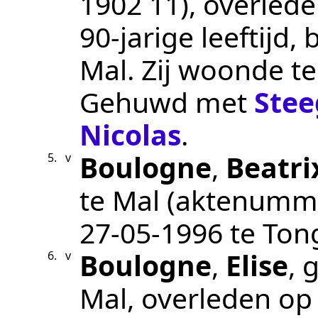
1902 11
), overled
90-jarige leeftijd
Mal
. Zij woonde t
Gehuwd met
Ste
Nicolas
.
Boulogne
,
Beatri
5.
v
te
Mal
(aktenumm
27‑05‑1996
te
Ton
Boulogne
,
Elise
, 
6.
v
Mal
, overleden o