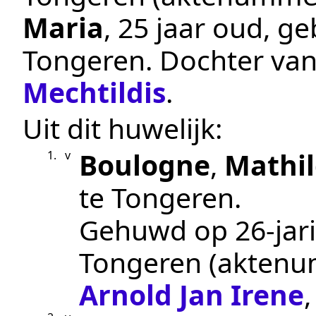
Maria
, 25 jaar oud, g
Tongeren
. Dochter va
Mechtildis
.
Uit dit huwelijk:
Boulogne
,
Mathil
1.
v
te
Tongeren
.
Gehuwd op 26-jari
Tongeren
(akten
Arnold Jan Irene
,