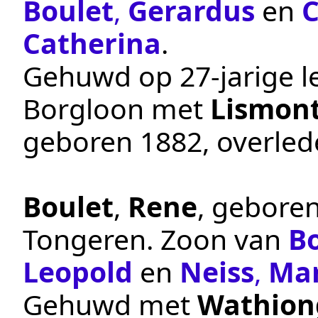
Boulet
,
Gerardus
en
C
Catherina
.
Gehuwd op 27-jarige le
Borgloon
met
Lismon
geboren
1882
, overle
Boulet
,
Rene
, gebore
Tongeren
. Zoon van
B
Leopold
en
Neiss
,
Mar
Gehuwd met
Wathion