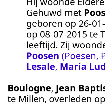
Hij woonde Elder
Gehuwd met
Poo
geboren op
26‑01
op
08‑07‑2015
te
leeftijd. Zij woond
Poosen
(Poesen, 
Lesale
,
Maria Lud
Boulogne
,
Jean Bapti
te
Millen
, overleden o