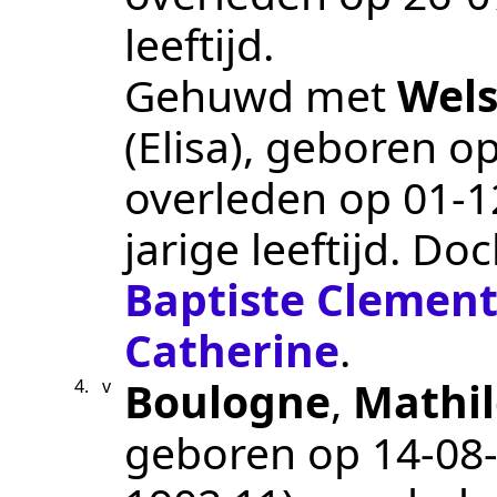
leeftijd.
Gehuwd met
Wel
(Elisa)
, geboren o
overleden op
01‑1
jarige leeftijd. Do
Baptiste Clemen
Catherine
.
Boulogne
,
Mathil
4.
v
geboren op
14‑08