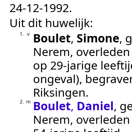
24‑12‑1992
.
Uit dit huwelijk:
Boulet
,
Simone
, 
1.
v
Nerem
, overlede
op 29-jarige leefti
ongeval
), begrav
Riksingen
.
Boulet
,
Daniel
, g
2.
m
Nerem
, overlede