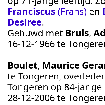
op 71-jarige leeftijd. 
Franciscus
(Frans)
en
Desiree
.
Gehuwd met
Bruls
,
Ad
16‑12‑1966
te
Tongere
Boulet
,
Maurice Gera
te
Tongeren
, overlede
Tongeren
op 84-jarige 
28‑12‑2006
te
Tongere