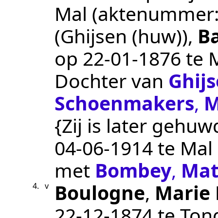
Mal
(aktenummer
(Ghijsen (huw))
,
B
op
22‑01‑1876
te
Dochter van
Ghij
Schoenmakers
,
M
{Zij is later gehuw
04‑06‑1914
te
Mal
met
Bombey
,
Mat
Boulogne
,
Marie
4.
v
22‑12‑1874
te
Ton