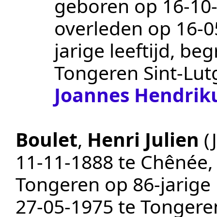
geboren op
16‑10
overleden op
16‑0
jarige leeftijd, b
Tongeren Sint-Lut
Joannes Hendrik
Boulet
,
Henri Julien
(
11‑11‑1888
te
Chênée
Tongeren
op 86-jarige 
27‑05‑1975
te
Tongeren