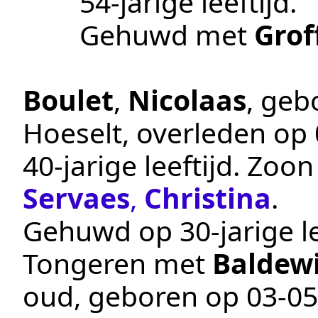
54-jarige leeftijd.
Gehuwd met
Groff
Boulet
,
Nicolaas
, ge
Hoeselt
, overleden op
40-jarige leeftijd. Zoo
Servaes
,
Christina
.
Gehuwd op 30-jarige le
Tongeren
met
Baldewi
oud, geboren op
03‑05