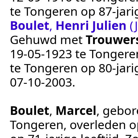
te
Tongeren
op 87-jari
Boulet
,
Henri Julien
(
Gehuwd met
Trouwer
19‑05‑1923
te
Tongere
te
Tongeren
op 80-jari
07‑10‑2003
.
Boulet
,
Marcel
, gebo
Tongeren
, overleden 