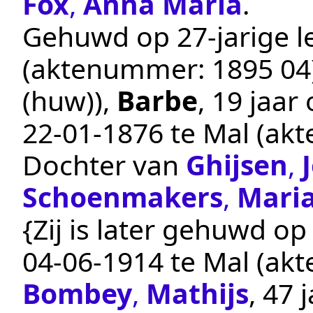
Fox
,
Anna Maria
.
Gehuwd op 27-jarige le
(aktenummer:
1895 04
(huw))
,
Barbe
, 19 jaa
22‑01‑1876
te
Mal
(ak
Dochter van
Ghijsen
,
Schoenmakers
,
Maria
{Zij is later gehuwd op 
04‑06‑1914
te
Mal
(ak
Bombey
,
Mathijs
, 47 