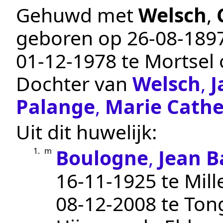
Gehuwd met
Welsch
,
geboren op
26‑08‑189
01‑12‑1978
te
Mortsel
o
Dochter van
Welsch
,
J
Palange
,
Marie Cathe
Uit dit huwelijk:
Boulogne
,
Jean B
1.
m
16‑11‑1925
te
Mill
08‑12‑2008
te
Ton