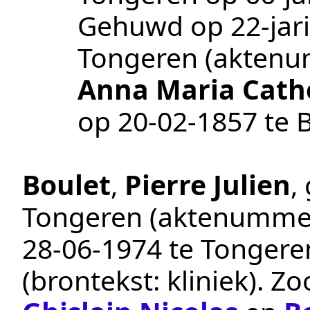
Gehuwd op 22-jari
Tongeren
(akten
Anna Maria Cath
op
20‑02‑1857
te
B
Boulet
,
Pierre Julien
,
Tongeren
(aktenumme
28‑06‑1974
te
Tongere
(brontekst:
kliniek
). Z