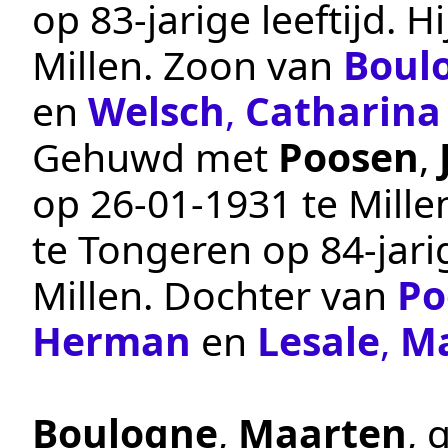
op 83-jarige leeftijd.
Millen
. Zoon van
Boul
en
Welsch
,
Catharina
Gehuwd met
Poosen
,
op
26‑01‑1931
te
Mille
te
Tongeren
op 84-jarig
Millen
. Dochter van
Po
Herman
en
Lesale
,
Ma
Boulogne
,
Maarten
, 