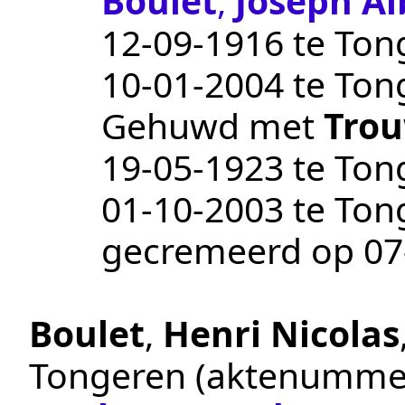
Boulet
,
Joseph Al
12‑09‑1916
te
Ton
10‑01‑2004
te
Ton
Gehuwd met
Tro
19‑05‑1923
te
Ton
01‑10‑2003
te
Ton
gecremeerd op
07
Boulet
,
Henri Nicolas
Tongeren
(aktenumme