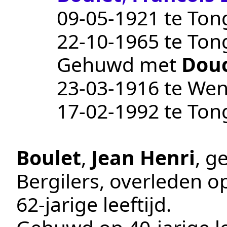
09‑05‑1921
te
Ton
22‑10‑1965
te
Ton
Gehuwd met
Dou
23‑03‑1916
te
Wen
17‑02‑1992
te
Ton
Boulet
,
Jean Henri
, g
Bergilers
, overleden o
62-jarige leeftijd.