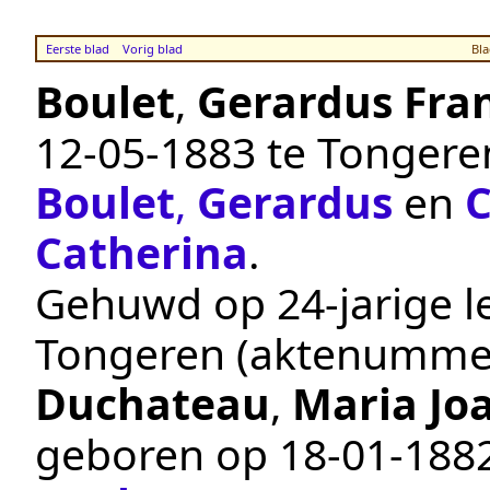
Eerste blad
Vorig blad
Bla
Boulet
,
Gerardus Fra
12‑05‑1883
te
Tongere
Boulet
,
Gerardus
en
C
Catherina
.
Gehuwd op 24-jarige le
Tongeren
(aktenumme
Duchateau
,
Maria Jo
geboren op
18‑01‑188