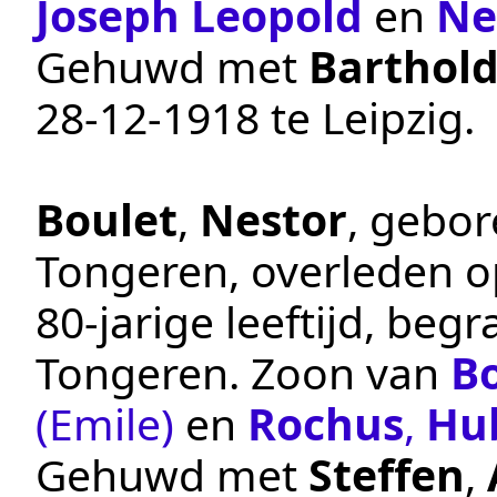
Joseph Leopold
en
Ne
Gehuwd met
Barthol
28‑12‑1918
te
Leipzig
.
Boulet
,
Nestor
, gebo
Tongeren
, overleden 
80-jarige leeftijd, beg
Tongeren
. Zoon van
B
(Emile)
en
Rochus
,
Hu
Gehuwd met
Steffen
,