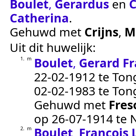
Boulet
,
Gerardus
en
C
Catherina
.
Gehuwd met
Crijns
,
M
Uit dit huwelijk:
Boulet
,
Gerard Fr
1.
m
22‑02‑1912
te
Ton
02‑02‑1983
te
Ton
Gehuwd met
Fres
op
26‑07‑1914
te
Boulet
,
Francois
2.
m