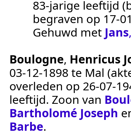
83-jarige leeftijd 
begraven op
17‑0
Gehuwd met
Jans
Boulogne
,
Henricus 
03‑12‑1898
te
Mal
(ak
overleden op
26‑07‑19
leeftijd. Zoon van
Bou
Bartholomé Joseph
e
Barbe
.