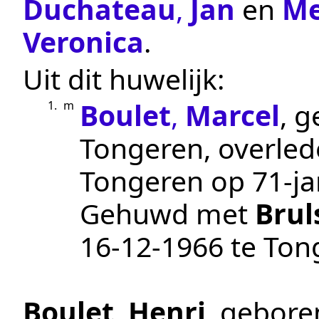
Duchateau
,
Jan
en
Me
Veronica
.
Uit dit huwelijk:
Boulet
,
Marcel
, 
1.
m
Tongeren
, overle
Tongeren
op 71-jar
Gehuwd met
Brul
16‑12‑1966
te
Ton
Boulet
,
Henri
, gebor