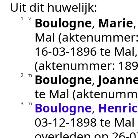
Uit dit huwelijk:
Boulogne
,
Marie
1.
v
Mal
(aktenummer
16‑03‑1896
te
Mal
(aktenummer:
189
Boulogne
,
Joann
2.
m
te
Mal
(aktenumm
Boulogne
,
Henric
3.
m
03‑12‑1898
te
Mal
overleden op
26‑0