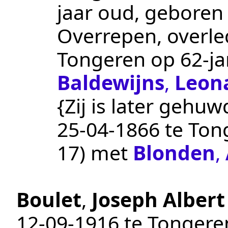
jaar oud, geboren
Overrepen
, overl
Tongeren
op 62-jar
Baldewijns
,
Leon
{Zij is later gehuw
25‑04‑1866
te
Ton
17
) met
Blonden
,
Boulet
,
Joseph Albert
12‑09‑1916
te
Tongere