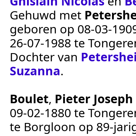
Ghislain Nicolas
en
B
Gehuwd met
Petersh
geboren op
08‑03‑190
26‑07‑1988
te
Tongere
Dochter van
Petershe
Suzanna
.
Boulet
,
Pieter Joseph
09‑02‑1880
te
Tongere
te
Borgloon
op 89-jarig