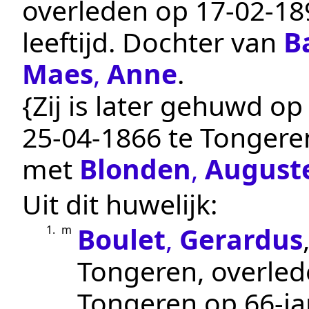
overleden op
17‑02‑18
leeftijd. Dochter van
B
Maes
,
Anne
.
{Zij is later gehuwd op 
25‑04‑1866
te
Tongere
met
Blonden
,
August
Uit dit huwelijk:
Boulet
,
Gerardus
1.
m
Tongeren
, overle
Tongeren
op 66-jar