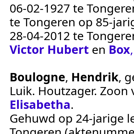
06‑02‑1927
te
Tongere
te
Tongeren
op 85-jari
28‑04‑2012
te
Tongere
Victor Hubert
en
Box
Boulogne
,
Hendrik
, 
Luik
.
Houtzager
. Zoon
Elisabetha
.
Gehuwd op 24-jarige le
Tongeren
(aktenumme