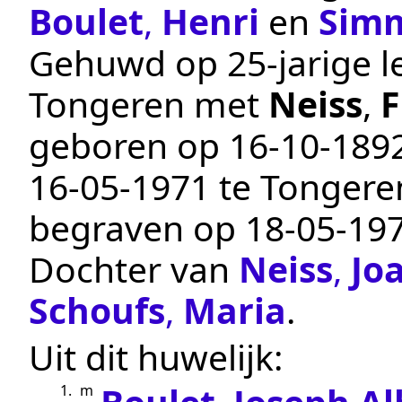
Boulet
,
Henri
en
Sim
Gehuwd op 25-jarige le
Tongeren
met
Neiss
,
F
geboren op
16‑10‑189
16‑05‑1971
te
Tongere
begraven op
18‑05‑19
Dochter van
Neiss
,
Jo
Schoufs
,
Maria
.
Uit dit huwelijk:
1.
m