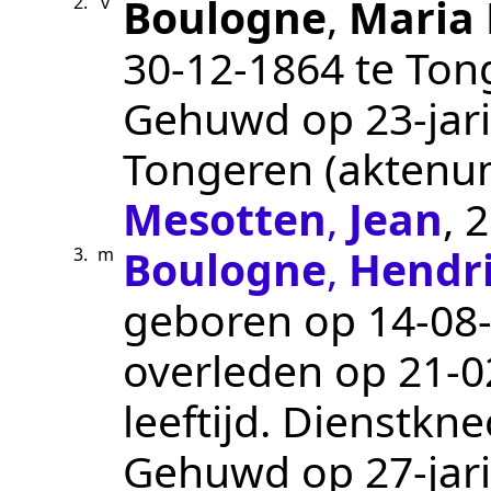
Boulogne
,
Maria 
2.
v
30‑12‑1864
te
Ton
Gehuwd op 23-jari
Tongeren
(akten
Mesotten
,
Jean
, 
Boulogne
,
Hendri
3.
m
geboren op
14‑08
overleden op
21‑0
leeftijd.
Dienstkne
Gehuwd op 27-jari