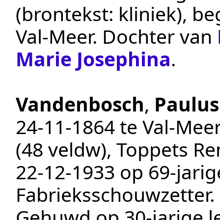
(brontekst:
kliniek
), b
Val-Meer
. Dochter van
Marie Josephina
.
Vandenbosch
,
Paulus
24‑11‑1864
te
Val-Mee
(48 veldw), Toppets Ren
22‑12‑1933
op 69-jarige
Fabrieksschouwzetter
.
Gehuwd op 30-jarige le