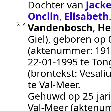
Dochter van
Jacke
Onclin
,
Elisabeth
Vandenbosch
,
He
5.
v
Giel)
, geboren op
(aktenummer:
191
22‑01‑1995
te
Ton
(brontekst:
Vesali
te
Val-Meer
.
Gehuwd op 25-jari
Val-Meer
(aktenu