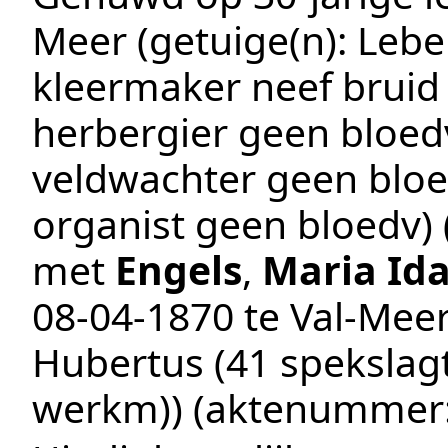
Meer
(getuige(n):
Lebe
kleermaker neef bruid t
herbergier geen bloe
veldwachter geen blo
organist geen bloedv
)
met
Engels
,
Maria Id
08‑04‑1870
te
Val-Mee
Hubertus (41 spekslagt
werkm))
(aktenummer