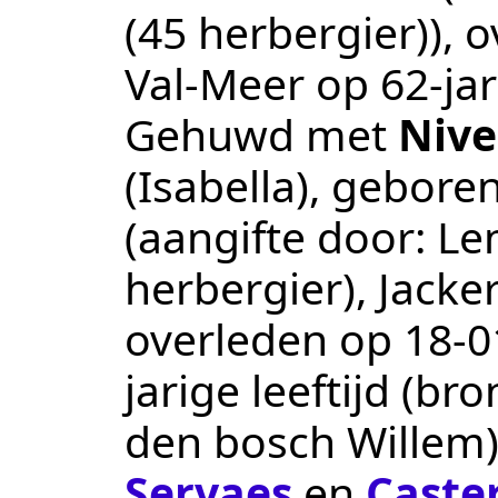
(45 herbergier))
, 
Val-Meer
op 62-jari
Gehuwd met
Nive
(Isabella)
, gebore
(aangifte door:
Le
herbergier), Jacker
overleden op
18‑0
jarige leeftijd (br
den bosch Willem
Servaes
en
Caste