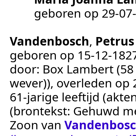
geboren op
29‑07
Vandenbosch
,
Petrus
geboren op
15‑12‑182
door:
Box Lambert (58 
wever))
, overleden op
61-jarige leeftijd (ak
(brontekst:
Gehuwd met
Zoon van
Vandenbos