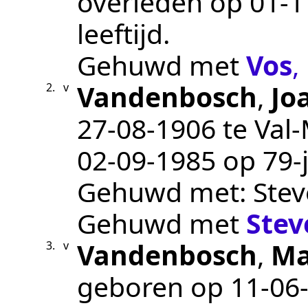
overleden op
01‑1
leeftijd.
Gehuwd met
Vos
,
Vandenbosch
,
Jo
2.
v
27‑08‑1906
te
Val-
02‑09‑1985
op 79-j
Gehuwd met: Stev
Gehuwd met
Stev
Vandenbosch
,
Ma
3.
v
geboren op
11‑06