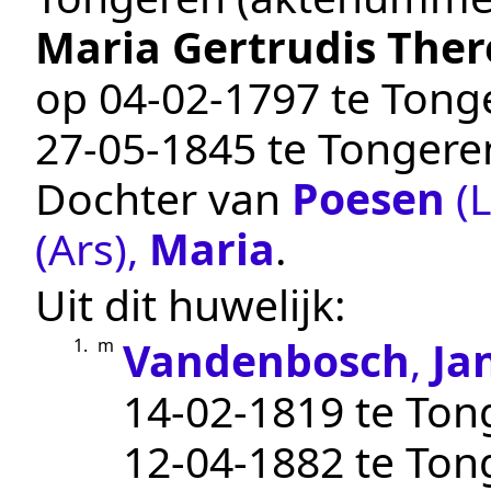
Maria Gertrudis Ther
op
04‑02‑1797
te
Tong
27‑05‑1845
te
Tongere
Dochter van
Poesen
(
(Ars)
,
Maria
.
Uit dit huwelijk:
Vandenbosch
,
Ja
1.
m
14‑02‑1819
te
Ton
12‑04‑1882
te
Ton