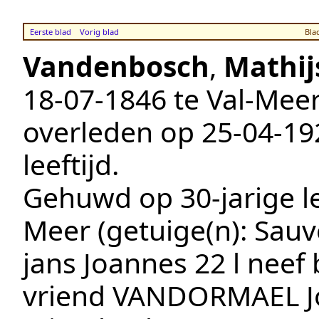
Eerste blad
Vorig blad
Bla
Vandenbosch
,
Mathij
18‑07‑1846
te
Val-Mee
overleden op
25‑04‑19
leeftijd.
Gehuwd op 30-jarige le
Meer
(getuige(n):
Sauv
jans Joannes 22 l neef 
vriend VANDORMAEL J