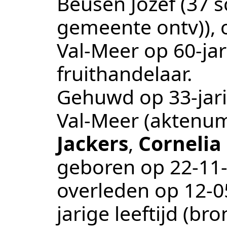
Beusen Jozef (37 s
gemeente ontv))
,
Val-Meer
op 60-jar
fruithandelaar
.
Gehuwd op 33-jari
Val-Meer
(aktenu
Jackers
,
Cornelia 
geboren op
22‑11
overleden op
12‑0
jarige leeftijd (br