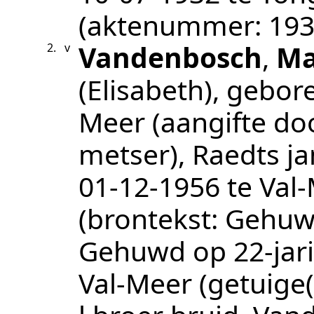
(aktenummer:
193
Vandenbosch
,
Ma
2.
v
(Elisabeth)
, gebor
Meer
(aangifte do
metser), Raedts jan
01‑12‑1956
te
Val
(brontekst:
Gehuwd
Gehuwd op 22-jari
Val-Meer
(getuige(