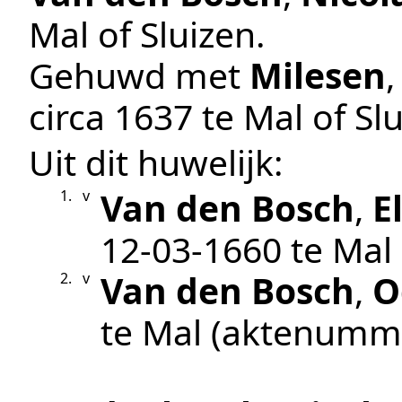
Mal of Sluizen
.
Gehuwd met
Milesen
circa 1637
te
Mal of Sl
Uit dit huwelijk:
Van den Bosch
,
E
1.
v
12‑03‑1660
te
Mal
Van den Bosch
,
O
2.
v
te
Mal
(aktenumm