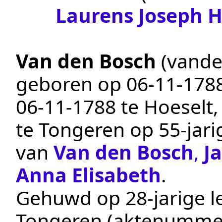
Laurens Joseph H
Van den Bosch
(vand
geboren op
06‑11‑178
06‑11‑1788
te
Hoeselt
te
Tongeren
op 55-jarig
van
Van den Bosch
,
J
Anna Elisabeth
.
Gehuwd op 28-jarige le
Tongeren
(aktenumme