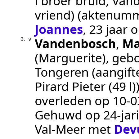
l broer bruid, Van
vriend
) (aktenum
Joannes
, 23 jaar 
Vandenbosch
,
Ma
3.
v
(Marguerite)
, geb
Tongeren
(aangift
Pirard Pieter (49 l)
overleden op
10‑0
Gehuwd op 24-jari
Val-Meer
met
Dev