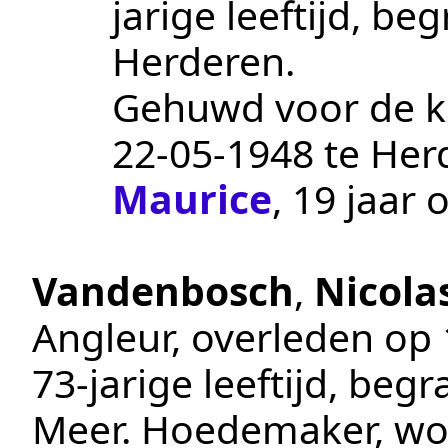
jarige leeftijd, b
Herderen
.
Gehuwd voor de ker
22‑05‑1948
te
Her
Maurice
, 19 jaar 
Vandenbosch
,
Nicola
Angleur
, overleden op
73-jarige leeftijd, beg
Meer
.
Hoedemaker
, w