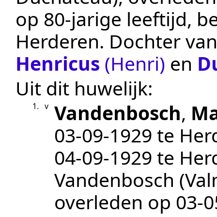
op 80-jarige leeftijd,
Herderen
. Dochter va
Henricus
(Henri)
en
D
Uit dit huwelijk:
Vandenbosch
,
Ma
1.
v
03‑09‑1929
te
Her
04‑09‑1929
te
Her
Vandenbosch (Val
overleden op
03‑0