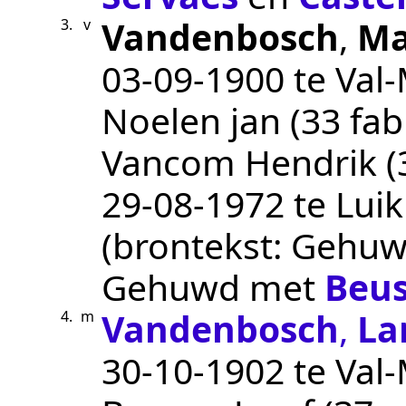
Vandenbosch
,
Ma
3.
v
03‑09‑1900
te
Val
Noelen jan (33 fa
Vancom Hendrik (3
29‑08‑1972
te
Luik
(brontekst:
Gehuwd
Gehuwd met
Beu
Vandenbosch
,
La
4.
m
30‑10‑1902
te
Val