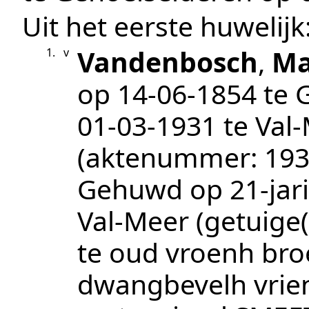
Uit het eerste huwelijk
Vandenbosch
,
Ma
1.
v
op
14‑06‑1854
te
01‑03‑1931
te
Val
(aktenummer:
193
Gehuwd op 21-jari
Val-Meer
(getuige(
te oud vroenh bro
dwangbevelh vri