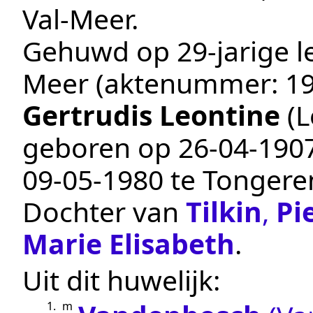
Val-Meer
.
Gehuwd op 29-jarige le
Meer
(aktenummer:
1
Gertrudis Leontine
(L
geboren op
26‑04‑190
09‑05‑1980
te
Tongere
Dochter van
Tilkin
,
Pi
Marie Elisabeth
.
Uit dit huwelijk:
1.
m