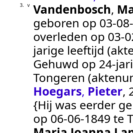
Vandenbosch
,
Ma
3.
v
geboren op
03‑08
overleden op
03‑0
jarige leeftijd (a
Gehuwd op 24-jari
Tongeren
(akten
Hoegars
,
Pieter
, 
{Hij was eerder ge
op
06‑06‑1849
te
Maria Joanna La