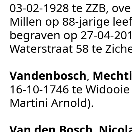
03‑02‑1928
te
ZZB
, ov
Millen
op 88-jarige leef
begraven op
27‑04‑20
Waterstraat 58 te
Zich
Vandenbosch
,
Mechti
16‑10‑1746
te
Widooie
Martini Arnold
).
Van den Bosch
,
Nicol