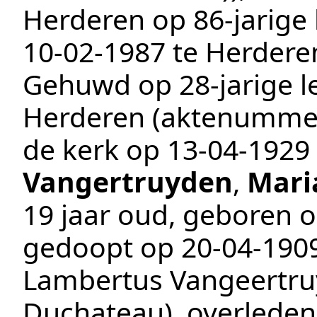
Herderen
op 86-jarige 
10‑02‑1987
te
Herdere
Gehuwd op 28-jarige le
Herderen
(aktenumme
de kerk op
13‑04‑1929
Vangertruyden
,
Mari
19 jaar oud, geboren 
gedoopt op
20‑04‑190
Lambertus Vangeertruy
Duchateau)
, overlede