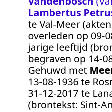
Vandenbosch
(Va
Lambertus Petru
te
Val-Meer
(akte
overleden op
09‑0
jarige leeftijd (br
begraven op
14‑0
Gehuwd met
Mee
13‑08‑1936
te
Ros
31‑12‑2017
te
Lan
(brontekst:
Sint-A