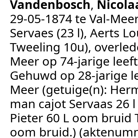
Vandenbosch
,
Nicola
29‑05‑1874
te
Val-Mee
Servaes (23 l), Aerts Lou
Tweeling 10u
), overle
Meer
op 74-jarige leeft
Gehuwd op 28-jarige le
Meer
(getuige(n):
Herm
man cajot Servaas 26 l
Pieter 60 L oom bruid
oom bruid.
) (aktenum