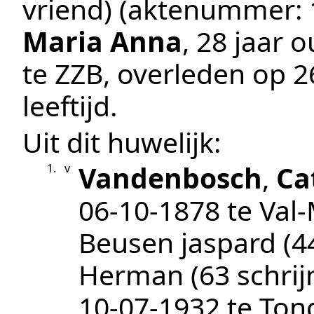
vriend
) (aktenummer:
Maria Anna
, 28 jaar 
te
ZZB
, overleden op
2
leeftijd.
Uit dit huwelijk:
Vandenbosch
,
Ca
1.
v
06‑10‑1878
te
Val
Beusen jaspard (4
Herman (63 schrij
10‑07‑1932
te
Ton