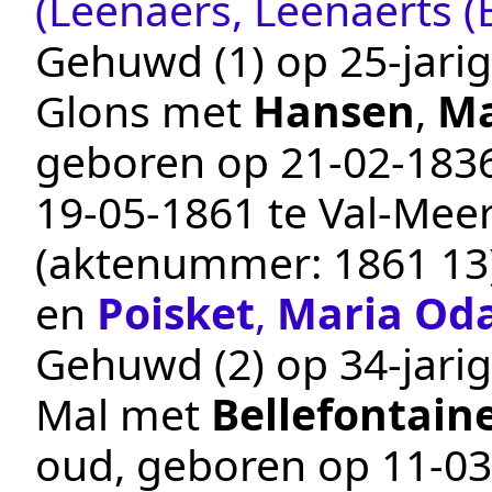
(Leenaers, Leenaerts (
Gehuwd (1) op 25-jarig
Glons
met
Hansen
,
Ma
geboren op
21‑02‑183
19‑05‑1861
te
Val-Mee
(aktenummer:
1861 13
en
Poisket
,
Maria Od
Gehuwd (2) op 34-jarig
Mal
met
Bellefontain
oud, geboren op
11‑03