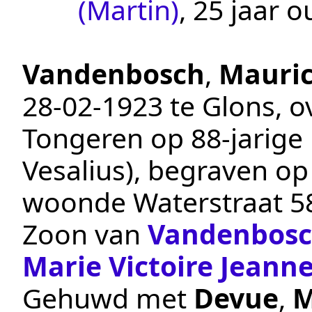
(Martin)
, 25 jaar o
Vandenbosch
,
Mauric
28‑02‑1923
te
Glons
, 
Tongeren
op 88-jarige 
Vesalius
), begraven o
woonde Waterstraat 5
Zoon van
Vandenbos
Marie Victoire Jeann
Gehuwd met
Devue
,
M