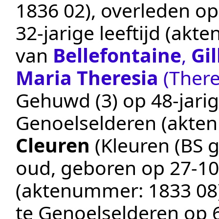
1836 02
), overleden o
32-jarige leeftijd (ak
van
Bellefontaine
,
Gil
Maria Theresia
(There
Gehuwd (3) op 48-jarig
Genoelselderen
(akte
Cleuren
(Kleuren (BS g
oud, geboren op
27‑10
(aktenummer:
1833 08
te
Genoelselderen
op 6