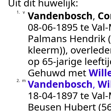
Uit dit huwelijk:
Vandenbosch
,
Co
1.
v
08‑06‑1895
te
Val
Palmans Hendrik (
kleerm))
, overled
op 65-jarige leeftij
Gehuwd met
Will
Vandenbosch
,
Wi
2.
m
18‑04‑1897
te
Val
Beusen Hubert (56 