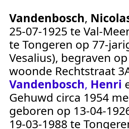
Vandenbosch
,
Nicola
25‑07‑1925
te
Val-Meer
te
Tongeren
op 77-jarig
Vesalius
), begraven o
woonde Rechtstraat 3
Vandenbosch
,
Henri
Gehuwd
circa 1954
me
geboren op
13‑04‑192
19‑03‑1988
te
Tongere