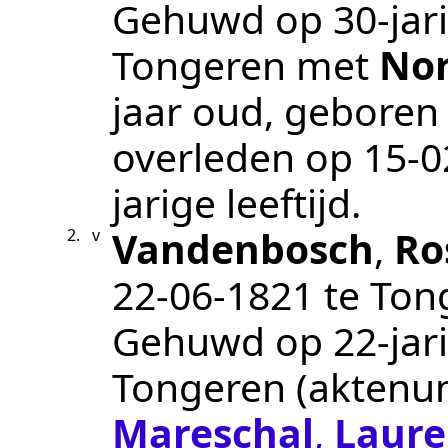
Gehuwd op 30-jari
Tongeren
met
Nor
jaar oud, geboren
overleden op
15‑0
jarige leeftijd.
Vandenbosch
,
Ro
2.
v
22‑06‑1821
te
Ton
Gehuwd op 22-jari
Tongeren
(akten
Mareschal
,
Laure