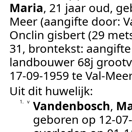
Maria
, 21 jaar oud, g
Meer
(aangifte door:
V
Onclin gisbert (29 mets
31
, brontekst:
aangifte
landbouwer 68j groot
17‑09‑1959
te
Val-Mee
Uit dit huwelijk:
Vandenbosch
,
Ma
1.
v
geboren op
12‑07