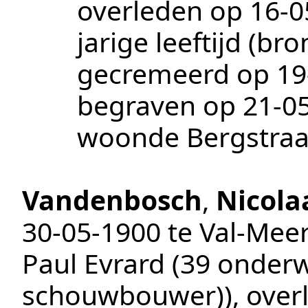
overleden op
16‑0
jarige leeftijd (br
gecremeerd op
19
begraven op
21‑0
woonde Bergstraa
Vandenbosch
,
Nicola
30‑05‑1900
te
Val-Mee
Paul Evrard (39 onderwi
schouwbouwer))
, ove