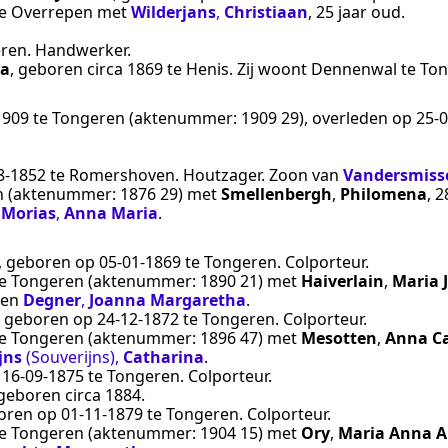
e
Overrepen
met
Wilderjans
,
Christiaan
, 25 jaar oud.
ren
.
Handwerker
.
da
, geboren
circa 1869
te
Henis
. Zij woont Dennenwal te
Ton
1909
te
Tongeren
(aktenummer:
1909 29
), overleden op
25‑
8‑1852
te
Romershoven
.
Houtzager
. Zoon van
Vandersmiss
n
(aktenummer:
1876 29
) met
Smellenbergh
,
Philomena
, 
n
Morias
,
Anna Maria
.
, geboren op
05‑01‑1869
te
Tongeren
.
Colporteur
.
e
Tongeren
(aktenummer:
1890 21
) met
Haiverlain
,
Maria 
en
Degner
,
Joanna Margaretha
.
, geboren op
24‑12‑1872
te
Tongeren
.
Colporteur
.
e
Tongeren
(aktenummer:
1896 47
) met
Mesotten
,
Anna C
jns
(Souverijns)
,
Catharina
.
p
16‑09‑1875
te
Tongeren
.
Colporteur
.
 geboren
circa 1884
.
boren op
01‑11‑1879
te
Tongeren
.
Colporteur
.
e
Tongeren
(aktenummer:
1904 15
) met
Ory
,
Maria Anna A