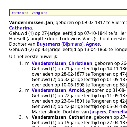
Eerste blad
Vorig blad
Vandersmissen
,
Jan
, geboren op
09‑02‑1817
te
Vlierm
Catharina
.
Gehuwd (1) op 27-jarige leeftijd op
07‑10‑1844
te
's He
Hoeselt
(aangifte door:
Ludovicus Vaes (schoolmeester-6
Dochter van
Buysmans
(Bijsmans)
,
Agnes
.
Gehuwd (2) op 43-jarige leeftijd op
13‑04‑1860
te
Tonge
Uit het eerste huwelijk:
1.
m
Vandersmissen
,
Christiaan
, geboren op
26
Gehuwd (1) op 21-jarige leeftijd op
14‑11‑18
overleden op
28‑02‑1877
te
Tongeren
op 47-j
Gehuwd (2) op 32-jarige leeftijd op
01‑09‑18
overleden op
10‑06‑1908
te
Tongeren
op 68-j
2.
m
Vandersmissen
,
Arnold
, geboren op
31‑08‑
Gehuwd (1) op 22-jarige leeftijd op
11‑09‑18
overleden op
23‑04‑1891
te
Tongeren
op 42-j
Gehuwd (2) op 42-jarige leeftijd op
05‑04‑18
Martenslinde
. Dochter van
Jaspers
,
Corneli
3.
v
Vandersmissen
,
Catharina
, geboren op
27
Gehuwd (1) op 19-jarige leeftijd op
22‑04‑18