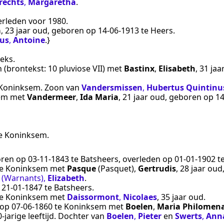
rechts
,
Margaretha
.
verleden
voor 1980
.
a
, 23 jaar oud, geboren op
14‑06‑1913
te
Heers
.
eus
,
Antoine
.}
eks
.
n
(brontekst:
10 pluviose VII
) met
Bastinx
,
Elisabeth
, 31 ja
Koninksem
. Zoon van
Vandersmissen
,
Hubertus Quintinu
em
met
Vandermeer
,
Ida Maria
, 21 jaar oud, geboren op
14
e
Koninksem
.
oren op
03‑11‑1843
te
Batsheers
, overleden op
01‑01‑1902
t
e
Koninksem
met
Pasque
(Pasquet)
,
Gertrudis
, 28 jaar ou
(Warnants)
,
Elizabeth
.
p
21‑01‑1847
te
Batsheers
.
e
Koninksem
met
Daissormont
,
Nicolaes
, 35 jaar oud.
d op
07‑06‑1860
te
Koninksem
met
Boelen
,
Maria Philomen
-jarige leeftijd. Dochter van
Boelen
,
Pieter
en
Swerts
,
Ann