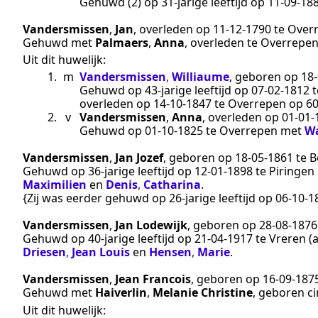
Gehuwd (2) op 31-jarige leeftijd op
11‑09‑18
Vandersmissen
,
Jan
, overleden op
11‑12‑1790
te
Over
Gehuwd met
Palmaers
,
Anna
, overleden te
Overrepe
Uit dit huwelijk:
1.
m
Vandersmissen
,
Williaume
, geboren op
18
Gehuwd op 43-jarige leeftijd op
07‑02‑1812
t
overleden op
14‑10‑1847
te
Overrepen
op 60-
2.
v
Vandersmissen
,
Anna
, overleden op
01‑01‑
Gehuwd op
01‑10‑1825
te
Overrepen
met
W
Vandersmissen
,
Jan Jozef
, geboren op
18‑05‑1861
te
B
Gehuwd op 36-jarige leeftijd op
12‑01‑1898
te
Piringen
Maximilien
en
Denis
,
Catharina
.
{Zij was eerder gehuwd op 26-jarige leeftijd op
06‑10‑1
Vandersmissen
,
Jan Lodewijk
, geboren op
28‑08‑1876
Gehuwd op 40-jarige leeftijd op
21‑04‑1917
te
Vreren
(
Driesen
,
Jean Louis
en
Hensen
,
Marie
.
Vandersmissen
,
Jean Francois
, geboren op
16‑09‑187
Gehuwd met
Haiverlin
,
Melanie Christine
, geboren
c
Uit dit huwelijk: