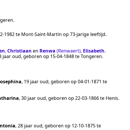
geren
.
02‑1982
te
Mont-Saint-Martin
op 73-jarige leeftijd.
en
,
Christiaan
en
Renwa
(Renwaert)
,
Elisabeth
.
28 jaar oud, geboren op
15‑04‑1848
te
Tongeren
.
Josephina
, 19 jaar oud, geboren op
04‑01‑1871
te
atharina
, 30 jaar oud, geboren op
22‑03‑1866
te
Henis
.
ntonia
, 28 jaar oud, geboren op
12‑10‑1875
te