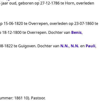
5 jaar oud, geboren op
27‑12‑1786
te
Horn
, overleden
op
15‑06‑1820
te
Overrepen
, overleden op
23‑07‑1860
te
op
18‑12‑1800
te
Overrepen
. Dochter van
Benis
,
08‑1822
te
Guigoven
. Dochter van
N.N.
,
N.N.
en
Pauli
,
nummer:
1861 10
).
Pastoor
.