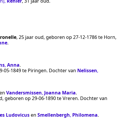
n)
,
Renier
, 31 jaar oud.
ronelle
, 25 jaar oud, geboren op
27‑12‑1786
te
Horn
,
nne
.
ns
,
Anna
.
9‑05‑1849
te
Piringen
. Dochter van
Nelissen
,
en
Vandersmissen
,
Joanna Maria
.
oud, geboren op
29‑06‑1890
te
Vreren
. Dochter van
es Ludovicus
en
Smellenbergh
,
Philomena
.