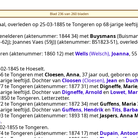
Blad 236 van 260 bladen
aal
, overleden op
25‑03‑1885
te
Tongeren
op 68-jarige leeft
renelderen
(aktenummer:
1844 34
) met
Buysmans
(Buisman
2j); Joannes Vaes (59j))
(aktenummer:
BS1823-51
), overle
ren
(aktenummer:
1860 12
) met
Wells
(Welsch)
,
Joanna
, 55
‑02‑1845
te
Hoeselt
.
66
te
Tongeren
met
Cloesen
,
Anna
, 37 jaar oud, geboren o
arige leeftijd. Dochter van
Cloosen
(Cloesen)
,
Jean
en
Duch
77
te
Tongeren
(aktenummer:
1877 31
) met
Digneffe
,
Marie
arige leeftijd. Dochter van
Digneffe
,
Arnold
en
Lowet
,
Mar
1850
te
Tongeren
.
Letterzetter
.
72
te
Tongeren
(aktenummer:
1872 34
) met
Guffens
,
Maria 
arige leeftijd. Dochter van
Guffens
,
Hendrik
en
Tits
,
Barba
93
te
Tongeren
(aktenummer:
1893 18
) met
Jaspers
,
Anna M
a
.
‑02‑1855
te
Tongeren
.
74
te
Tongeren
(aktenummer:
1874 17
) met
Dupain
,
Antoo