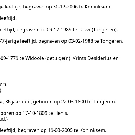
ge leeftijd, begraven op
30‑12‑2006
te
Koninksem
.
eeftijd.
leeftijd, begraven op
09‑12‑1989
te
Lauw (Tongeren)
.
7-jarige leeftijd, begraven op
03‑02‑1988
te
Tongeren
.
‑09‑1779
te
Widooie
(getuige(n):
Vrints Desiderius en
er
).
).
la
, 36 jaar oud, geboren op
22‑03‑1800
te
Tongeren
.
geboren op
17‑10‑1809
te
Henis
.
ud.}
leeftijd, begraven op
19‑03‑2005
te
Koninksem
.