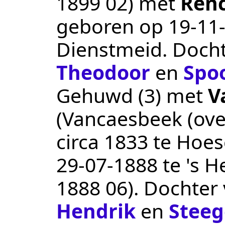
1899 02
) met
Ren
geboren op
19‑11
Dienstmeid
. Doch
Theodoor
en
Spo
Gehuwd (3) met
V
(Vancaesbeek (over
circa 1833
te
Hoes
29‑07‑1888
te
's H
1888 06
). Dochter
Hendrik
en
Stee