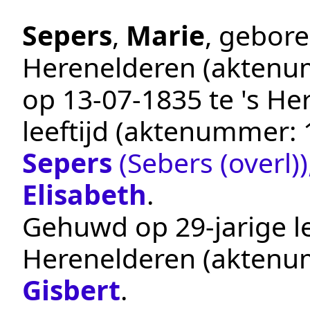
Sepers
,
Marie
, gebor
Herenelderen
(aktenu
op
13‑07‑1835
te
's He
leeftijd (aktenummer:
Sepers
(Sebers (overl))
Elisabeth
.
Gehuwd op 29-jarige le
Herenelderen
(aktenu
Gisbert
.