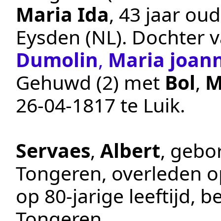
Maria Ida
, 43 jaar ou
Eysden (NL)
. Dochter 
Dumolin
,
Maria joan
Gehuwd (2) met
Bol
,
M
26‑04‑1817
te
Luik
.
Servaes
,
Albert
, gebo
Tongeren
, overleden 
op 80-jarige leeftijd,
Tongeren
.