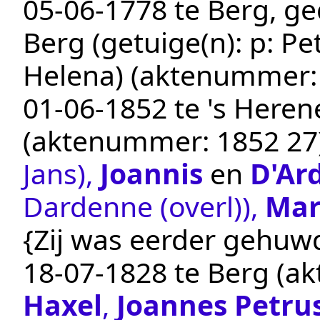
05‑06‑1778
te
Berg
, g
Berg
(getuige(n):
p: Pe
Helena)
(aktenummer
01‑06‑1852
te
's Heren
(aktenummer:
1852 27
Jans)
,
Joannis
en
D'Ar
Dardenne (overl))
,
Mar
{Zij was eerder gehuwd
18‑07‑1828
te
Berg
(ak
Haxel
,
Joannes Petru