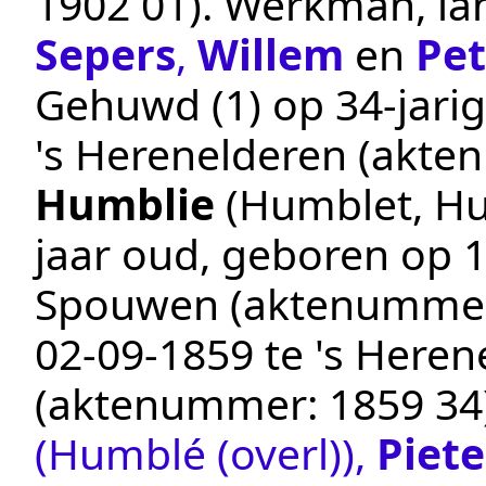
1902 01
).
Werkman, la
Sepers
,
Willem
en
Pet
Gehuwd (1) op 34-jarig
's Herenelderen
(akte
Humblie
(Humblet, H
jaar oud, geboren op
1
Spouwen
(aktenumme
02‑09‑1859
te
's Heren
(aktenummer:
1859 34
(Humblé (overl))
,
Piete