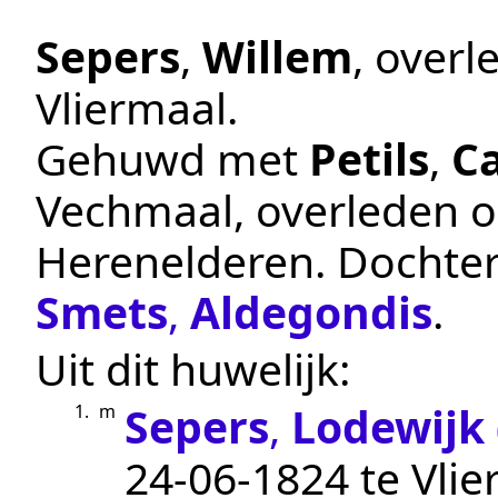
Sepers
,
Willem
, over
Vliermaal
.
Gehuwd met
Petils
,
C
Vechmaal
, overleden 
Herenelderen
. Dochte
Smets
,
Aldegondis
.
Uit dit huwelijk:
Sepers
,
Lodewijk
1.
m
24‑06‑1824
te
Vlie