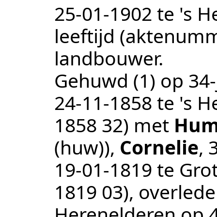
25‑01‑1902
te
's H
leeftijd (aktenum
landbouwer
.
Gehuwd (1) op 34-j
24‑11‑1858
te
's H
1858 32
) met
Hum
(huw))
,
Cornelie
, 
19‑01‑1819
te
Gro
1819 03
), overled
Herenelderen
op 4