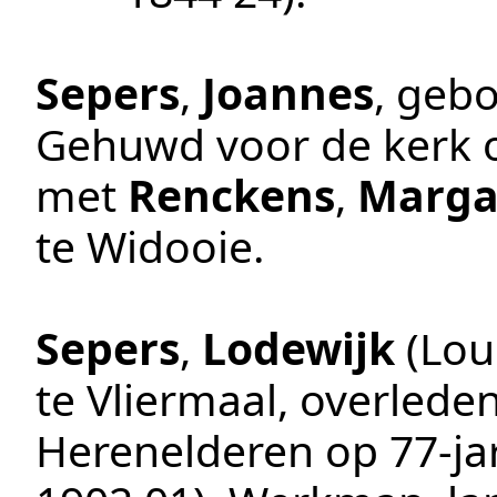
Sepers
,
Joannes
, geb
Gehuwd voor de kerk
met
Renckens
,
Marga
te
Widooie
.
Sepers
,
Lodewijk
(Lou
te
Vliermaal
, overlede
Herenelderen
op 77-ja