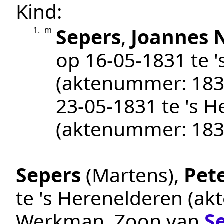
Kind:
Sepers
,
Joannes
1.
m
op
16‑05‑1831
te
'
(aktenummer:
183
23‑05‑1831
te
's H
(aktenummer:
183
Sepers
(Martens)
,
Pet
te
's Herenelderen
(ak
Werkman
. Zoon van
S