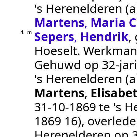
's Herenelderen
(a
Martens
,
Maria C
Sepers
,
Hendrik
,
4.
m
Hoeselt
.
Werkma
Gehuwd op 32-jari
's Herenelderen
(a
Martens
,
Elisabe
31‑10‑1869
te
's H
1869 16
), overled
Herenelderen
op 3