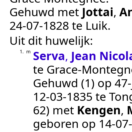
Gehuwd met
Jottai
,
A
24‑07‑1828
te
Luik
.
Uit dit huwelijk:
Serva
,
Jean Nicol
1.
m
te
Grace-Montegn
Gehuwd (1) op 47-j
12‑03‑1835
te
Ton
62
) met
Kengen
,
geboren op
14‑07