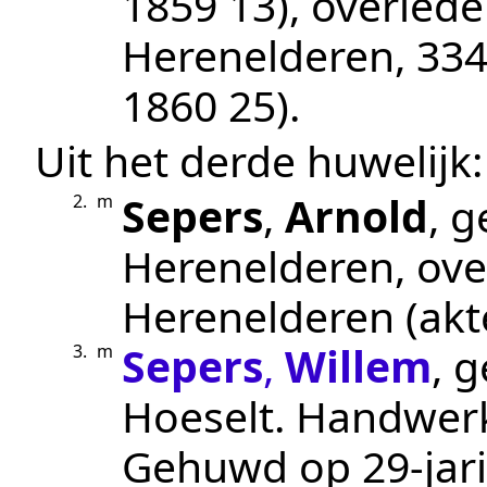
1859 13
), overled
Herenelderen
, 33
1860 25
).
Uit het derde huwelijk:
Sepers
,
Arnold
, 
2.
m
Herenelderen
, ov
Herenelderen
(ak
Sepers
,
Willem
, 
3.
m
Hoeselt
.
Handwer
Gehuwd op 29-jari