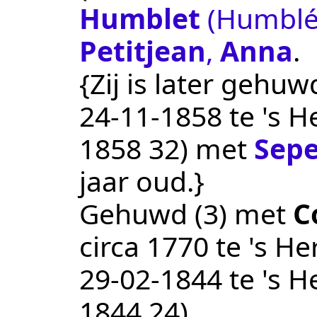
Humblet
(Humblé 
Petitjean
,
Anna
.
{Zij is later gehuw
24‑11‑1858
te
's H
1858 32
) met
Sepe
jaar oud.}
Gehuwd (3) met
C
circa 1770
te
's He
29‑02‑1844
te
's H
1844 24
).