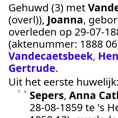
Gehuwd (3) met
Vand
(overl))
,
Joanna
, gebo
overleden op
29‑07‑18
(aktenummer:
1888 06
Vandecaetsbeek
,
Hen
Gertrude
.
Uit het eerste huwelijk
Sepers
,
Anna Cat
1.
v
28‑08‑1859
te
's H