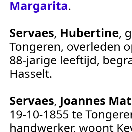
Margarita
.
Servaes
,
Hubertine
, 
Tongeren
, overleden 
88-jarige leeftijd, beg
Hasselt
.
Servaes
,
Joannes Ma
19‑10‑1855
te
Tongere
handwerker
, woont Ke