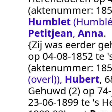
(aktenummer:
185
Humblet
(Humblé 
Petitjean
,
Anna
.
{Zij was eerder ge
op
04‑08‑1852
te
'
(aktenummer:
185
(overl))
,
Hubert
, 
Gehuwd (2) op 74-j
23‑06‑1899
te
's H