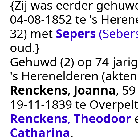
{Zij was eerder gehuwd
04‑08‑1852
te
's Heren
32
) met
Sepers
(Sebers
oud.}
Gehuwd (2) op 74-jarig
's Herenelderen
(akte
Renckens
,
Joanna
, 5
19‑11‑1839
te
Overpel
Renckens
,
Theodoor
Catharina
.