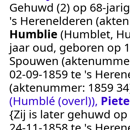
Gehuwd (2) op 68-jarig
's Herenelderen
(akte
Humblie
(Humblet, H
jaar oud, geboren op
1
Spouwen
(aktenumme
02‑09‑1859
te
's Heren
(aktenummer:
1859 34
(Humblé (overl))
,
Piete
{Zij is later gehuwd op 
24‑11‑1858
te
's Heren