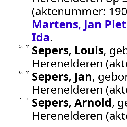
(aktenummer:
190
Martens
,
Jan Pie
Ida
.
Sepers
,
Louis
, ge
5.
m
Herenelderen
(ak
Sepers
,
Jan
, gebo
6.
m
Herenelderen
(ak
Sepers
,
Arnold
, 
7.
m
Herenelderen
(ak