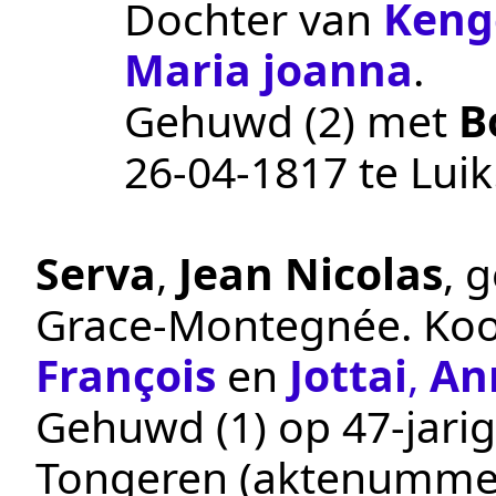
Dochter van
Keng
Maria joanna
.
Gehuwd (2) met
B
26‑04‑1817
te
Luik
Serva
,
Jean Nicolas
, 
Grace-Montegnée
.
Ko
François
en
Jottai
,
An
Gehuwd (1) op 47-jarig
Tongeren
(aktenumme