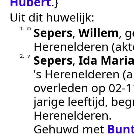
Hubert
.}
Uit dit huwelijk:
Sepers
,
Willem
, 
1.
m
Herenelderen
(ak
Sepers
,
Ida Mari
2.
v
's Herenelderen
(a
overleden op
02‑1
jarige leeftijd, b
Herenelderen
.
Gehuwd met
Bunt