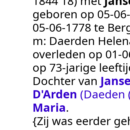
1844 18
) met
Jans
geboren op
05‑06
05‑06‑1778
te
Ber
m: Daerden Helen
overleden op
01‑0
op 73-jarige leef
Dochter van
Jans
D'Arden
(Daeden (
Maria
.
{Zij was eerder ge