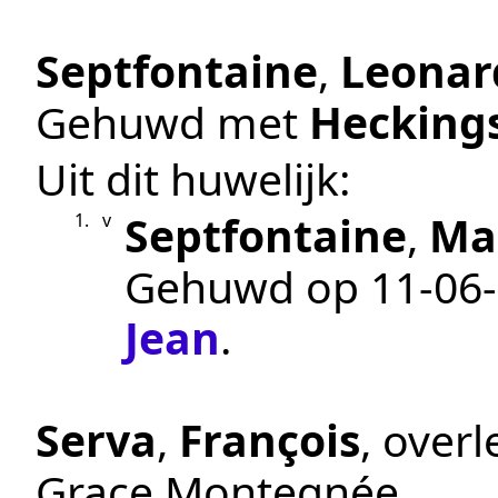
Septfontaine
,
Leonar
Gehuwd met
Hecking
Uit dit huwelijk:
Septfontaine
,
Mar
1.
v
Gehuwd op
11‑06
Jean
.
Serva
,
François
, over
Grace Montegnée
.