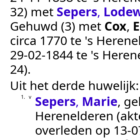
32
) met
Sepers
,
Lodew
Gehuwd (3) met
Cox
,
E
circa 1770
te
's Herene
29‑02‑1844
te
's Heren
24
).
Uit het derde huwelijk:
Sepers
,
Marie
, g
1.
v
Herenelderen
(ak
overleden op
13‑0