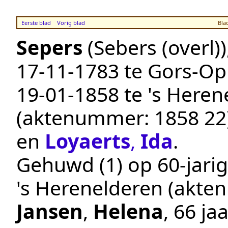
Eerste blad
Vorig blad
Bla
Sepers
(Sebers (overl))
17‑11‑1783
te
Gors-Op
19‑01‑1858
te
's Heren
(aktenummer:
1858 22
en
Loyaerts
,
Ida
.
Gehuwd (1) op 60-jarig
's Herenelderen
(akte
Jansen
,
Helena
, 66 j