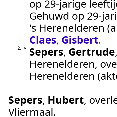
op 29-jarige leef
Gehuwd op 29-jari
's Herenelderen
(a
Claes
,
Gisbert
.
Sepers
,
Gertrude
2.
v
Herenelderen
, ov
Herenelderen
(ak
Sepers
,
Hubert
, over
Vliermaal
.