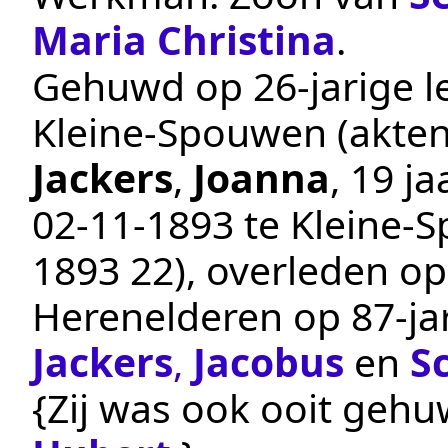
Maria Christina
.
Gehuwd op 26-jarige le
Kleine-Spouwen
(akte
Jackers
,
Joanna
, 19 j
02‑11‑1893
te
Kleine-
1893 22
), overleden o
Herenelderen
op 87-jar
Jackers
,
Jacobus
en
S
{Zij was ook ooit geh