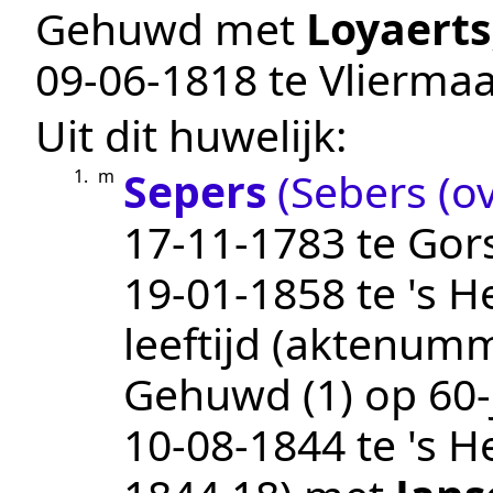
Gehuwd met
Loyaerts
09‑06‑1818
te
Vliermaa
Uit dit huwelijk:
Sepers
(Sebers (ov
1.
m
17‑11‑1783
te
Gor
19‑01‑1858
te
's H
leeftijd (aktenum
Gehuwd (1) op 60-j
10‑08‑1844
te
's H