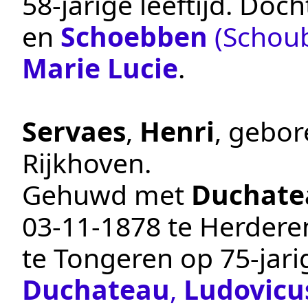
58-jarige leeftijd. Doc
en
Schoebben
(Schoub
Marie Lucie
.
Servaes
,
Henri
, gebo
Rijkhoven
.
Gehuwd met
Duchate
03‑11‑1878
te
Herdere
te
Tongeren
op 75-jari
Duchateau
,
Ludovicu