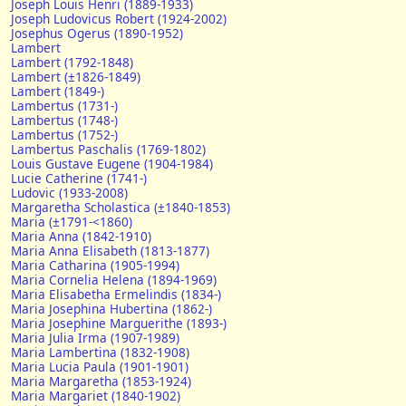
Joseph Louis Henri (1889-1933)
Joseph Ludovicus Robert (1924-2002)
Josephus Ogerus (1890-1952)
Lambert
Lambert (1792-1848)
Lambert (±1826-1849)
Lambert (1849-)
Lambertus (1731-)
Lambertus (1748-)
Lambertus (1752-)
Lambertus Paschalis (1769-1802)
Louis Gustave Eugene (1904-1984)
Lucie Catherine (1741-)
Ludovic (1933-2008)
Margaretha Scholastica (±1840-1853)
Maria (±1791-<1860)
Maria Anna (1842-1910)
Maria Anna Elisabeth (1813-1877)
Maria Catharina (1905-1994)
Maria Cornelia Helena (1894-1969)
Maria Elisabetha Ermelindis (1834-)
Maria Josephina Hubertina (1862-)
Maria Josephine Marguerithe (1893-)
Maria Julia Irma (1907-1989)
Maria Lambertina (1832-1908)
Maria Lucia Paula (1901-1901)
Maria Margaretha (1853-1924)
Maria Margariet (1840-1902)