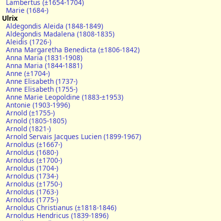
Lambertus (±1654-1704)
Marie (1684-)
Ulrix
Aldegondis Aleida (1848-1849)
Aldegondis Madalena (1808-1835)
Aleidis (1726-)
Anna Margaretha Benedicta (±1806-1842)
Anna Maria (1831-1908)
Anna Maria (1844-1881)
Anne (±1704-)
Anne Elisabeth (1737-)
Anne Elisabeth (1755-)
Anne Marie Leopoldine (1883-±1953)
Antonie (1903-1996)
Arnold (±1755-)
Arnold (1805-1805)
Arnold (1821-)
Arnold Servais Jacques Lucien (1899-1967)
Arnoldus (±1667-)
Arnoldus (1680-)
Arnoldus (±1700-)
Arnoldus (1704-)
Arnoldus (1734-)
Arnoldus (±1750-)
Arnoldus (1763-)
Arnoldus (1775-)
Arnoldus Christianus (±1818-1846)
Arnoldus Hendricus (1839-1896)