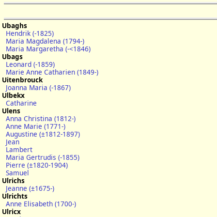
Ubaghs
Hendrik (-1825)
Maria Magdalena (1794-)
Maria Margaretha (-<1846)
Ubags
Leonard (-1859)
Marie Anne Catharien (1849-)
Uitenbrouck
Joanna Maria (-1867)
Ulbekx
Catharine
Ulens
Anna Christina (1812-)
Anne Marie (1771-)
Augustine (±1812-1897)
Jean
Lambert
Maria Gertrudis (-1855)
Pierre (±1820-1904)
Samuel
Ulrichs
Jeanne (±1675-)
Ulrichts
Anne Elisabeth (1700-)
Ulricx