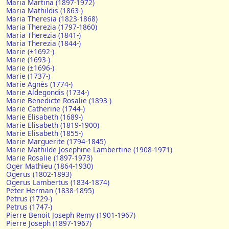
Maria Martina (1897-1972)
Maria Mathildis (1863-)
Maria Theresia (1823-1868)
Maria Therezia (1797-1860)
Maria Therezia (1841-)
Maria Therezia (1844-)
Marie (±1692-)
Marie (1693-)
Marie (±1696-)
Marie (1737-)
Marie Agnès (1774-)
Marie Aldegondis (1734-)
Marie Benedicte Rosalie (1893-)
Marie Catherine (1744-)
Marie Elisabeth (1689-)
Marie Elisabeth (1819-1900)
Marie Elisabeth (1855-)
Marie Marguerite (1794-1845)
Marie Mathilde Josephine Lambertine (1908-1971)
Marie Rosalie (1897-1973)
Oger Mathieu (1864-1930)
Ogerus (1802-1893)
Ogerus Lambertus (1834-1874)
Peter Herman (1838-1895)
Petrus (1729-)
Petrus (1747-)
Pierre Benoit Joseph Remy (1901-1967)
Pierre Joseph (1897-1967)