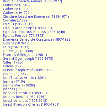
Bertile Benedicta Antonie (1899-1977)
Catherine (1707-)
Catherine (±1709-)
Catherine (±1720-)
Christine Josephine Emerence (1898-1971)
Cornelie (±1729-)
Egidius (1850-1913)
Egidius Arnold Oger (1890-1891)
Egidius Lambertus Paulinus (1846-1846)
Egidius Petrus (1771-1823)
Emerence Benedicte Constance (1897-1982)
Eugène (1876-1936)
Felix (1846-1917)
Florent (1918-2008)
François Gilles Julien (1901-)
Gerard Oger Joseph (1902-1973)
Gilles (1736-)
Hélène (1729-)
Hubert Joseph René (1885-1908)
Jan Peter (1867-)
Jean Thomas Arnold (1806-)
Jeanne (1710-)
Joanna Maria (1828-)
Joannes (±1703-)
Joannes Ludovicus (1850-1910)
Joannes Renier (1930-1966)
Joseph Arnoldus (1923-2013)
Joseph François Charles (1905-1951)