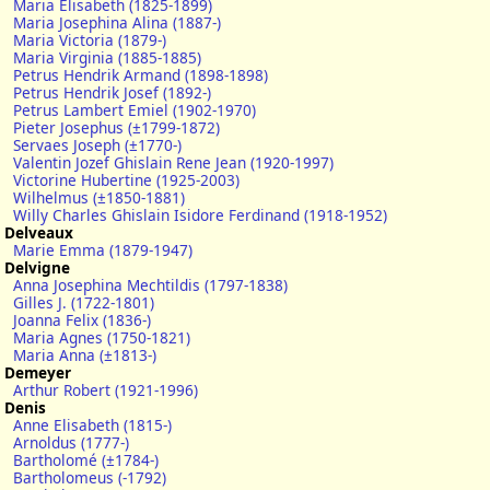
Maria Elisabeth (1825-1899)
Maria Josephina Alina (1887-)
Maria Victoria (1879-)
Maria Virginia (1885-1885)
Petrus Hendrik Armand (1898-1898)
Petrus Hendrik Josef (1892-)
Petrus Lambert Emiel (1902-1970)
Pieter Josephus (±1799-1872)
Servaes Joseph (±1770-)
Valentin Jozef Ghislain Rene Jean (1920-1997)
Victorine Hubertine (1925-2003)
Wilhelmus (±1850-1881)
Willy Charles Ghislain Isidore Ferdinand (1918-1952)
Delveaux
Marie Emma (1879-1947)
Delvigne
Anna Josephina Mechtildis (1797-1838)
Gilles J. (1722-1801)
Joanna Felix (1836-)
Maria Agnes (1750-1821)
Maria Anna (±1813-)
Demeyer
Arthur Robert (1921-1996)
Denis
Anne Elisabeth (1815-)
Arnoldus (1777-)
Bartholomé (±1784-)
Bartholomeus (-1792)