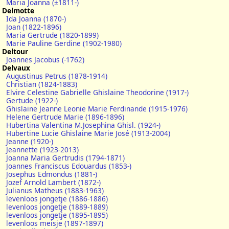
Maria Joanna (±1811-)
Delmotte
Ida Joanna (1870-)
Joan (1822-1896)
Maria Gertrude (1820-1899)
Marie Pauline Gerdine (1902-1980)
Deltour
Joannes Jacobus (-1762)
Delvaux
Augustinus Petrus (1878-1914)
Christian (1824-1883)
Elvire Celestine Gabrielle Ghislaine Theodorine (1917-)
Gertude (1922-)
Ghislaine Jeanne Leonie Marie Ferdinande (1915-1976)
Helene Gertrude Marie (1896-1896)
Hubertina Valentina M.Josephina Ghisl. (1924-)
Hubertine Lucie Ghislaine Marie José (1913-2004)
Jeanne (1920-)
Jeannette (1923-2013)
Joanna Maria Gertrudis (1794-1871)
Joannes Franciscus Edouardus (1853-)
Josephus Edmondus (1881-)
Jozef Arnold Lambert (1872-)
Julianus Matheus (1883-1963)
levenloos jongetje (1886-1886)
levenloos jongetje (1889-1889)
levenloos jongetje (1895-1895)
levenloos meisje (1897-1897)