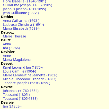
Flore Isabelle (±1846-1901)
Guillaume Joseph (±1837-1905)
Jacobus Joseph (1811-1895)
Jean Guillaume (1772-)
Dethier
Anna Catharina (1693-)
Ludovica Christina (1691-)
Maria Elisabeth (1689-)
Detrooz
Marie Therese
Deutz
Anna
Ida (-1766)
Devivier
Anne
Maria Magdalena
Devoet
Karel Leonard Jan (1870-)
Louis Camille (1904-)
Marie Lambertine Jeanette (1902-)
Michiel Theodoor Frederic (-1883)
Teodore Joseph Ernest (1899-)
Devroe
Johannes (≤1760-1834)
Toussaint (1805-)
Toussaint (1805-1888)
Devroie
Jan (±1853-)