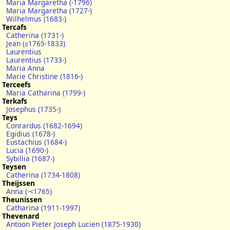
Maria Margaretha (-1796)
Maria Margaretha (1727-)
Wilhelmus (1683-)
Tercafs
Catherina (1731-)
Jean (≤1765-1833)
Laurentius
Laurentius (1733-)
Maria Anna
Marie Christine (1816-)
Terceefs
Maria Catharina (1799-)
Terkafs
Josephus (1735-)
Teys
Conrardus (1682-1694)
Egidius (1678-)
Eustachius (1684-)
Lucia (1690-)
Sybillia (1687-)
Teysen
Catherina (1734-1808)
Theijssen
Anna (-<1765)
Theunissen
Catharina (1911-1997)
Thevenard
Antoon Pieter Joseph Lucien (1875-1930)