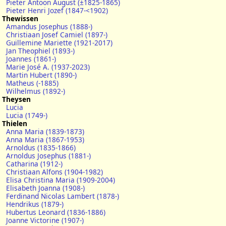
Pieter Antoon August (±1825-1865)
Pieter Henri Jozef (1847-<1902)
Thewissen
Amandus Josephus (1888-)
Christiaan Josef Camiel (1897-)
Guillemine Mariette (1921-2017)
Jan Theophiel (1893-)
Joannes (1861-)
Marie José A. (1937-2023)
Martin Hubert (1890-)
Matheus (-1885)
Wilhelmus (1892-)
Theysen
Lucia
Lucia (1749-)
Thielen
Anna Maria (1839-1873)
Anna Maria (1867-1953)
Arnoldus (1835-1866)
Arnoldus Josephus (1881-)
Catharina (1912-)
Christiaan Alfons (1904-1982)
Elisa Christina Maria (1909-2004)
Elisabeth Joanna (1908-)
Ferdinand Nicolas Lambert (1878-)
Hendrikus (1879-)
Hubertus Leonard (1836-1886)
Joanne Victorine (1907-)