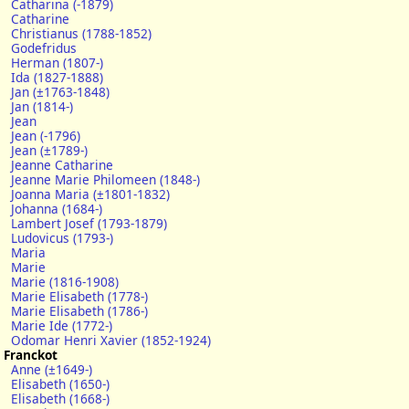
Catharina (-1879)
Catharine
Christianus (1788-1852)
Godefridus
Herman (1807-)
Ida (1827-1888)
Jan (±1763-1848)
Jan (1814-)
Jean
Jean (-1796)
Jean (±1789-)
Jeanne Catharine
Jeanne Marie Philomeen (1848-)
Joanna Maria (±1801-1832)
Johanna (1684-)
Lambert Josef (1793-1879)
Ludovicus (1793-)
Maria
Marie
Marie (1816-1908)
Marie Elisabeth (1778-)
Marie Elisabeth (1786-)
Marie Ide (1772-)
Odomar Henri Xavier (1852-1924)
Franckot
Anne (±1649-)
Elisabeth (1650-)
Elisabeth (1668-)