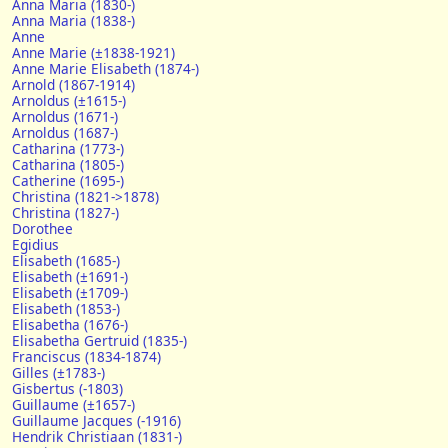
Anna Maria (1830-)
Anna Maria (1838-)
Anne
Anne Marie (±1838-1921)
Anne Marie Elisabeth (1874-)
Arnold (1867-1914)
Arnoldus (±1615-)
Arnoldus (1671-)
Arnoldus (1687-)
Catharina (1773-)
Catharina (1805-)
Catherine (1695-)
Christina (1821->1878)
Christina (1827-)
Dorothee
Egidius
Elisabeth (1685-)
Elisabeth (±1691-)
Elisabeth (±1709-)
Elisabeth (1853-)
Elisabetha (1676-)
Elisabetha Gertruid (1835-)
Franciscus (1834-1874)
Gilles (±1783-)
Gisbertus (-1803)
Guillaume (±1657-)
Guillaume Jacques (-1916)
Hendrik Christiaan (1831-)