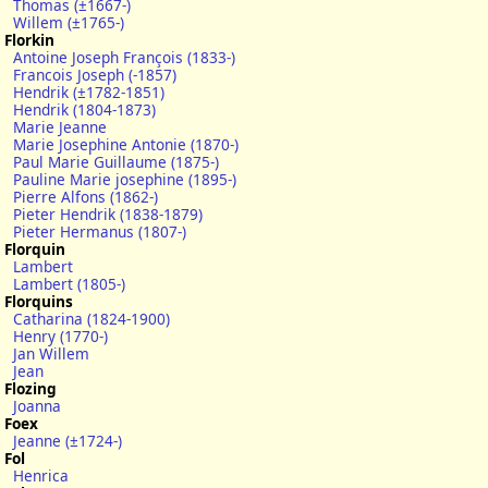
Thomas (±1667-)
Willem (±1765-)
Florkin
Antoine Joseph François (1833-)
Francois Joseph (-1857)
Hendrik (±1782-1851)
Hendrik (1804-1873)
Marie Jeanne
Marie Josephine Antonie (1870-)
Paul Marie Guillaume (1875-)
Pauline Marie josephine (1895-)
Pierre Alfons (1862-)
Pieter Hendrik (1838-1879)
Pieter Hermanus (1807-)
Florquin
Lambert
Lambert (1805-)
Florquins
Catharina (1824-1900)
Henry (1770-)
Jan Willem
Jean
Flozing
Joanna
Foex
Jeanne (±1724-)
Fol
Henrica