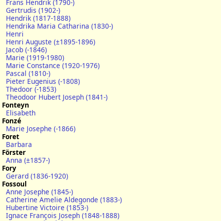
Frans Hendrik (1790-)
Gertrudis (1902-)
Hendrik (1817-1888)
Hendrika Maria Catharina (1830-)
Henri
Henri Auguste (±1895-1896)
Jacob (-1846)
Marie (1919-1980)
Marie Constance (1920-1976)
Pascal (1810-)
Pieter Eugenius (-1808)
Thedoor (-1853)
Theodoor Hubert Joseph (1841-)
Fonteyn
Elisabeth
Fonzé
Marie Josephe (-1866)
Foret
Barbara
Förster
Anna (±1857-)
Fory
Gerard (1836-1920)
Fossoul
Anne Josephe (1845-)
Catherine Amelie Aldegonde (1883-)
Hubertine Victoire (1853-)
Ignace François Joseph (1848-1888)