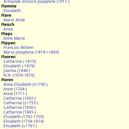
Armande Victoire Josephine (1911-)
Flamme
Elisabeth
Flave
Marie Alide
Fleisch
Anna
Flieps
Anne Marie
Flippen
Francois Willem
Maria Josephina (1819->1869)
Flooren
Catharina (-1819)
Elisabeth (-1879)
Joanna (1848-)
N.N. (1876-1876)
Floren
Anna Elisabeth (±1790-)
Anne (1704-)
Anne (1711-)
Catharina (1692-)
Catharina (±1753-)
Catharina (1836-)
Catharina (1845-)
Elisabeth (1702-1759)
Elisabeth (1734-1814)
Elisabeth (±1767-)