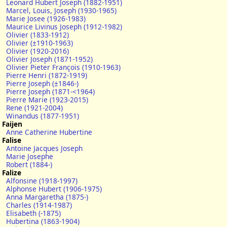
Leonard Hubert Joseph (1882-1951)
Marcel, Louis, Joseph (1930-1965)
Marie Josee (1926-1983)
Maurice Livinus Joseph (1912-1982)
Olivier (1833-1912)
Olivier (±1910-1963)
Olivier (1920-2016)
Olivier Joseph (1871-1952)
Olivier Pieter François (1910-1963)
Pierre Henri (1872-1919)
Pierre Joseph (±1846-)
Pierre Joseph (1871-<1964)
Pierre Marie (1923-2015)
Rene (1921-2004)
Winandus (1877-1951)
Faijen
Anne Catherine Hubertine
Falise
Antoine Jacques Joseph
Marie Josephe
Robert (1884-)
Falize
Alfonsine (1918-1997)
Alphonse Hubert (1906-1975)
Anna Margaretha (1875-)
Charles (1914-1987)
Elisabeth (-1875)
Hubertina (1863-1904)